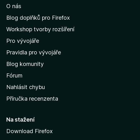
O nás
t
n
Blog doplňků pro Firefox
a
Workshop tvorby rozšíření
d
Pro vývojáře
o
m
Pravidla pro vývojáře
o
Blog komunity
v
s
Fórum
k
Nahlásit chybu
o
Příručka recenzenta
u
s
t
Na stažení
r
Download Firefox
á