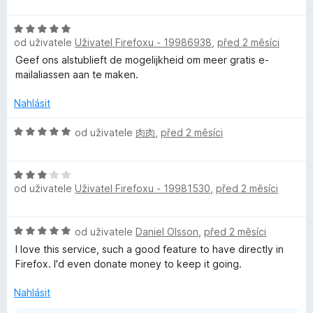
o
í
d
:
H
n
5
od uživatele
Uživatel Firefoxu - 19986938
,
před 2 měsíci
o
o
z
d
c
Geef ons alstublieft de mogelijkheid om meer gratis e-
5
n
e
mailaliassen aan te maken.
o
n
c
í
Nahlásit
e
:
n
H
5
od uživatele
肉肉
,
před 2 měsíci
í
o
z
:
d
5
H
5
n
od uživatele
Uživatel Firefoxu - 19981530
,
před 2 měsíci
o
z
o
d
5
c
n
e
H
od uživatele
Daniel Olsson
,
před 2 měsíci
o
n
o
c
í
I love this service, such a good feature to have directly in
d
e
:
Firefox. I'd even donate money to keep it going.
n
n
5
o
í
Nahlásit
z
c
:
5