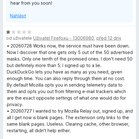
hear from you soon!
y
Nahlásit
H
od uživatele
Uživatel Firefoxu - 13006980
,
před 12 dny
o
d
• 20260728 Works now, the service must have been down.
n
Now I discover that one gets only 5 out of the 50 advertised
o
masks. Only one tenth of the promised ones. I don't need 50
c
but definitely more than 5; I signed up to a lie.
e
DuckDuckGo lets you have as many as you need, given
n
enough time. You can also reply through them at no cost.
í
By default Mozilla opts you in sending telemetry data to
:
them and opts you out from filtering e-mail trackers which
1
are the exact opposite settings of what one would do for
z
privacy.
5
• 20260727 I wanted to try Mozilla Relay out, signed up, and
all I get now is blank pages. The extension only links to the
same blank pages. Useless. Clearing cache, other browser,
restarting, all didn't help either.