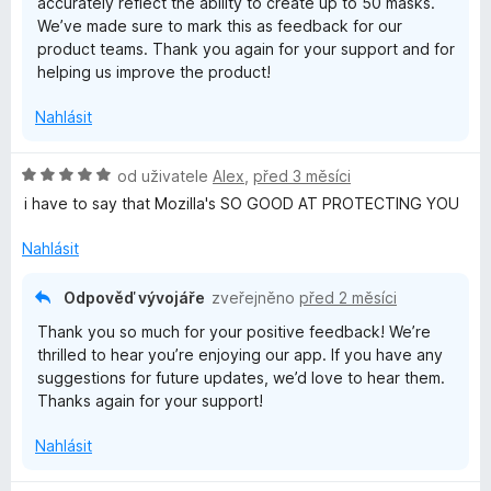
accurately reflect the ability to create up to 50 masks.
We’ve made sure to mark this as feedback for our
product teams. Thank you again for your support and for
helping us improve the product!
Nahlásit
H
od uživatele
Alex
,
před 3 měsíci
o
i have to say that Mozilla's SO GOOD AT PROTECTING YOU
d
n
Nahlásit
o
c
Odpověď vývojáře
zveřejněno
před 2 měsíci
e
Thank you so much for your positive feedback! We’re
n
thrilled to hear you’re enjoying our app. If you have any
í
suggestions for future updates, we’d love to hear them.
:
Thanks again for your support!
5
z
Nahlásit
5