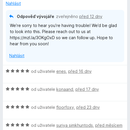
n
5
Nahlásit
í
z
:
5
Odpověď vývojáře
zveřejněno
před 12 dny
2
We’re sorry to hear you’re having trouble! We’d be glad
z
to look into this. Please reach out to us at
5
https://mzl.la/3OKgOxD so we can follow up. Hope to
hear from you soon!
Nahlásit
H
od uživatele
enes
,
před 16 dny
o
d
H
n
od uživatele
konaand
,
před 17 dny
o
o
d
c
H
n
od uživatele
floorfoxy
,
před 23 dny
e
o
o
n
d
c
í
H
n
od uživatele
suriya simkhuntods
,
před měsícem
e
: