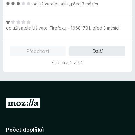
H
od uživatele
Jatila
,
před 3 měsíci
o
d
H
n
od uživatele
Uživatel Firefoxu - 19681791
,
před 3 měsíci
o
o
d
c
n
e
o
n
Předchozí
Další
c
í
e
:
Stránka 1 z 90
n
3
í
z
:
5
1
z
5
P
ř
e
j
Počet doplňků
í