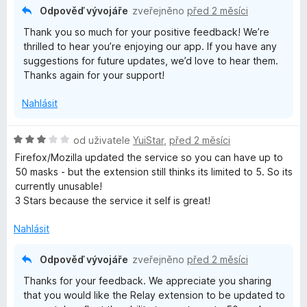
e
3
Odpověď vývojáře
zveřejněno
před 2 měsíci
n
z
Thank you so much for your positive feedback! We’re
í
5
thrilled to hear you’re enjoying our app. If you have any
:
suggestions for future updates, we’d love to hear them.
5
Thanks again for your support!
z
5
Nahlásit
H
od uživatele
YuiStar
,
před 2 měsíci
o
Firefox/Mozilla updated the service so you can have up to
d
50 masks - but the extension still thinks its limited to 5. So its
n
currently unusable!
o
3 Stars because the service it self is great!
c
e
Nahlásit
n
í
Odpověď vývojáře
zveřejněno
před 2 měsíci
:
Thanks for your feedback. We appreciate you sharing
3
that you would like the Relay extension to be updated to
z