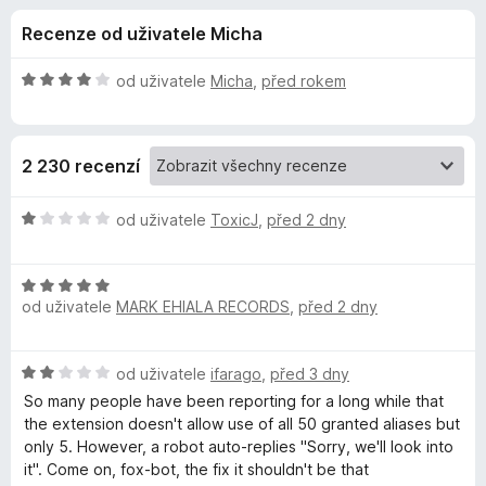
e
4
č
Recenze od uživatele Micha
,
e
d
2
F
z
H
od uživatele
Micha
,
před rokem
i
o
5
o
r
d
n
e
p
2 230 recenzí
o
f
c
o
l
e
H
od uživatele
ToxicJ
,
před 2 dny
x
n
o
ň
í
d
:
H
n
od uživatele
MARK EHIALA RECORDS
,
před 2 dny
4
o
o
k
z
d
c
5
n
e
u
H
od uživatele
ifarago
,
před 3 dny
o
n
o
c
í
So many people have been reporting for a long while that
F
d
e
:
the extension doesn't allow use of all 50 granted aliases but
n
n
1
only 5. However, a robot auto-replies "Sorry, we'll look into
o
i
í
z
it". Come on, fox-bot, the fix it shouldn't be that