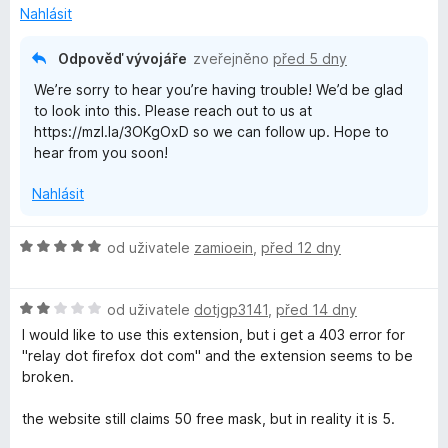
Nahlásit
Odpověď vývojáře
zveřejněno
před 5 dny
We’re sorry to hear you’re having trouble! We’d be glad
to look into this. Please reach out to us at
https://mzl.la/3OKgOxD so we can follow up. Hope to
hear from you soon!
Nahlásit
H
od uživatele
zamioein
,
před 12 dny
o
d
H
n
od uživatele
dotjgp3141
,
před 14 dny
o
o
I would like to use this extension, but i get a 403 error for
d
c
"relay dot firefox dot com" and the extension seems to be
n
e
broken.
o
n
c
í
the website still claims 50 free mask, but in reality it is 5.
e
: