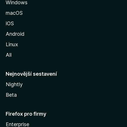
Windows
n
k
macOS
u
iOS
M
o
Android
z
Linux
i
All
l
l
y
Nejnovější sestavení
Nightly
Beta
Firefox pro firmy
Enterprise