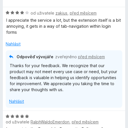
o
o
n
5
d
c
í
z
H
n
od uživatele
zakius
,
před měsícem
e
:
5
o
o
n
5
I appreciate the service a lot, but the extension itself is a bit
d
c
í
z
annoying, it gets in a way of tab-navigation within login
n
e
:
5
forms
o
n
5
c
í
z
Nahlásit
e
:
5
n
5
Odpověď vývojáře
zveřejněno
před měsícem
í
z
Thanks for your feedback. We recognize that our
:
5
product may not meet every use case or need, but your
4
feedback is valuable in helping us identify opportunities
z
for improvement. We appreciate you taking the time to
5
share your thoughts with us.
Nahlásit
H
od uživatele
RalphWaldoEmerdon
,
před měsícem
o