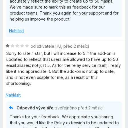
accurately reflect the ability to create up to 50 masks.
5
We’ve made sure to mark this as feedback for our
product teams. Thank you again for your support and for
helping us improve the product!
Nahlásit
H
od uživatele
HU
,
před 2 měsíci
o
Sorry to rate 1 star, but I will increase to 5 if the add-on is
d
updated to reflect that users are allowed to have up to 50
n
email aliases; not just 5. As for the relay service itself, I really
o
like it and appreciate it. But the add-on is not up to date,
c
and is not even usable for me, as a result of this
e
shortcoming.
n
í
Nahlásit
:
1
Odpověď vývojáře
zveřejněno
před 2 měsíci
z
Thanks for your feedback. We appreciate you sharing
5
that you would like the Relay extension to be updated to