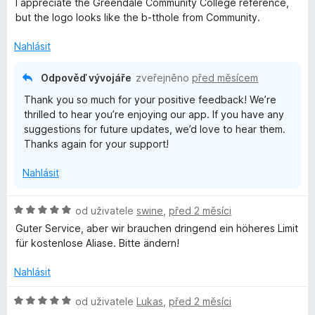
d
I appreciate the Greendale Community College reference,
n
but the logo looks like the b-tthole from Community.
o
c
Nahlásit
e
n
Odpověď vývojáře
zveřejněno
před měsícem
í
Thank you so much for your positive feedback! We’re
:
thrilled to hear you’re enjoying our app. If you have any
5
suggestions for future updates, we’d love to hear them.
z
Thanks again for your support!
5
Nahlásit
H
od uživatele
swine
,
před 2 měsíci
o
Guter Service, aber wir brauchen dringend ein höheres Limit
d
für kostenlose Aliase. Bitte ändern!
n
o
Nahlásit
c
e
H
od uživatele
Lukas
,
před 2 měsíci
n