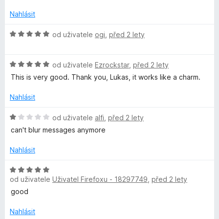
d
e
5
n
n
Nahlásit
z
o
í
5
c
H
:
od uživatele
ogi
,
před 2 lety
e
o
5
n
d
z
í
H
n
od uživatele
Ezrockstar
,
před 2 lety
5
:
o
o
This is very good. Thank you, Lukas, it works like a charm.
5
d
c
z
n
e
Nahlásit
5
o
n
c
í
H
od uživatele
alfi
,
před 2 lety
e
:
o
can't blur messages anymore
n
5
d
í
z
n
Nahlásit
:
5
o
5
c
H
z
e
od uživatele
Uživatel Firefoxu - 18297749
,
před 2 lety
o
5
n
d
good
í
n
:
o
Nahlásit