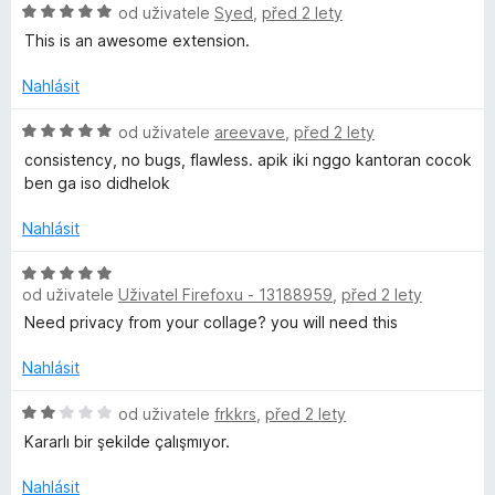
h
H
od uživatele
Syed
,
před 2 lety
o
n
z
o
c
í
This is an awesome extension.
5
a
d
e
:
n
n
Nahlásit
5
t
o
í
z
c
H
:
od uživatele
areevave
,
před 2 lety
5
e
o
5
s
consistency, no bugs, flawless. apik iki nggo kantoran cocok
n
d
z
ben ga iso didhelok
í
n
5
A
:
o
Nahlásit
5
c
p
z
e
H
5
n
od uživatele
Uživatel Firefoxu - 13188959
,
před 2 lety
o
p
í
d
Need privacy from your collage? you will need this
:
n
5
o
Nahlásit
™
z
c
5
e
H
od uživatele
frkkrs
,
před 2 lety
W
n
o
Kararlı bir şekilde çalışmıyor.
í
d
e
:
n
Nahlásit