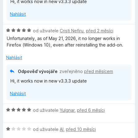
Hi, it works now in new v3.3.3 update
n
5
í
i
z
Nahlásit
:
5
5
v
z
H
od uživatele
Cristi Nefiru
,
před 2 měsíci
5
o
Unfortunately, as of May 21, 2026, it no longer works in
a
d
Firefox (Windows 10), even after reinstalling the add-on.
n
c
o
Nahlásit
c
y
e
Odpověď vývojáře
zveřejněno
před měsícem
n
Hi, it works now in new v3.3.3 update
í
E
:
Nahlásit
5
x
z
5
H
od uživatele
Yulgnar
,
před 6 měsíci
t
o
d
e
H
n
od uživatele
Al
,
před 10 měsíci
o
o