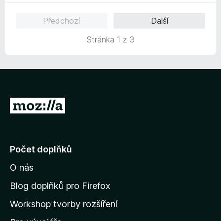
1
c
z
e
Předchozí
Další
5
n
í
Stránka 1 z 3
:
5
z
5
P
ř
e
j
Počet doplňků
í
O nás
t
n
Blog doplňků pro Firefox
a
Workshop tvorby rozšíření
d