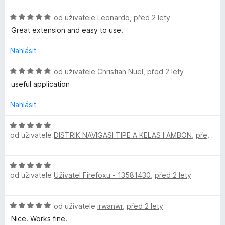
5
o
b
z
c
H
od uživatele
Leonardo
,
před 2 lety
5
e
o
Great extension and easy to use.
n
d
í
n
Nahlásit
:
o
2
c
H
od uživatele
Christian Nuel
,
před 2 lety
z
e
o
useful application
5
n
d
í
n
Nahlásit
:
o
5
c
H
z
e
od uživatele
DISTRIK NAVIGASI TIPE A KELAS I AMBON
,
před 2 lety
o
5
n
d
í
n
H
:
o
od uživatele
Uživatel Firefoxu - 13581430
,
před 2 lety
o
5
c
d
z
e
n
5
n
H
od uživatele
irwanwr
,
před 2 lety
o
í
o
c
Nice. Works fine.
: