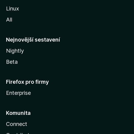
z
Linux
i
All
l
l
y
Nejnovější sestavení
Nightly
Beta
Firefox pro firmy
Enterprise
Komunita
Connect