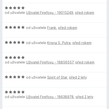
d
c
n
H
n
e
od uživatele
Uživatel Firefoxu - 19015249
,
před rokem
o
o
n
s
d
c
í
n
e
:
i
H
od uživatele
Frank
,
před rokem
o
n
5
o
c
í
z
d
o
e
:
5
H
n
od uživatele
Krisna S. Putra
,
před rokem
n
1
o
o
í
z
n
d
c
:
5
H
n
e
5
F
od uživatele
Uživatel Firefoxu - 18856557
,
před rokem
o
o
n
z
d
c
í
5
n
e
:
o
H
od uživatele
Spirit of Star
,
před 2 lety
o
n
5
o
c
í
z
r
d
e
:
5
H
n
n
5
od uživatele
W
Uživatel Firefoxu - 18638978
,
před 2 lety
o
o
í
z
d
c
:
5
n
e
5