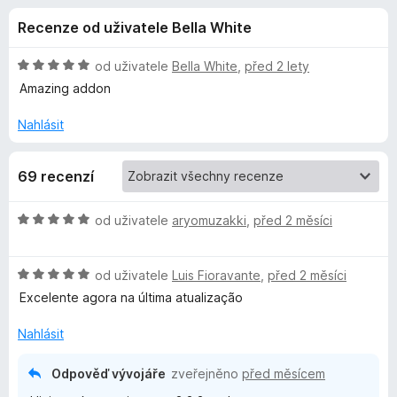
e
4
č
Recenze od uživatele Bella White
,
e
d
8
F
z
H
od uživatele
Bella White
,
před 2 lety
i
o
5
o
Amazing addon
r
d
n
e
Nahlásit
p
o
f
c
o
l
69 recenzí
e
x
n
ň
í
H
od uživatele
aryomuzakki
,
před 2 měsíci
:
o
5
k
d
z
H
n
od uživatele
Luis Fioravante
,
před 2 měsíci
5
o
o
u
Excelente agora na última atualização
d
c
n
e
Nahlásit
P
o
n
c
í
Odpověď vývojáře
zveřejněno
před měsícem
r
e
: