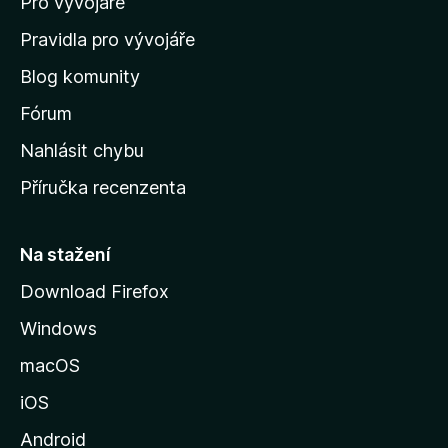
Pro vývojáře
o
m
Pravidla pro vývojáře
o
Blog komunity
v
s
Fórum
k
Nahlásit chybu
o
Příručka recenzenta
u
s
t
Na stažení
r
Download Firefox
á
Windows
n
k
macOS
u
iOS
M
o
Android