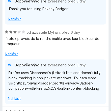
5
Odpověď vývojáře
zveřejněno
před 3 dny
e
Thank you for using Privacy Badger!
r
Nahlásit
H
od uživatele
Mylhan
,
před 6 dny
o
firefox prévois de le rendre inutile avec leur blockeur de
d
traqueur
n
o
Nahlásit
c
e
Odpověď vývojáře
zveřejněno
před 3 dny
n
Firefox uses Disconnect's (limited) lists and doesn't fully
í
block tracking in non-private windows. To learn more,
:
visit https://privacybadger.org/#Is-Privacy-Badger-
3
compatible-with-Firefox%27s-built-in-content-blocking
z
5
Nahlásit