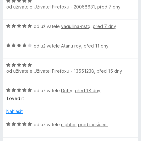
H
od uživatele
Uživatel Firefoxu - 20068631
,
před 7 dny
o
d
n
H
od uživatele
vaquilina-nstq
,
před 7 dny
o
o
c
d
e
H
n
od uživatele
Atanu roy
,
před 11 dny
n
o
o
í
d
c
:
H
n
e
5
od uživatele
Uživatel Firefoxu - 13551238
,
před 15 dny
o
o
n
z
d
c
í
5
n
e
:
H
od uživatele
Duffy
,
před 18 dny
o
n
5
o
c
í
Loved it
z
d
e
:
5
n
n
Nahlásit
4
o
í
z
c
H
:
od uživatele
nighter
,
před měsícem
5
e
o
5
n
d
z