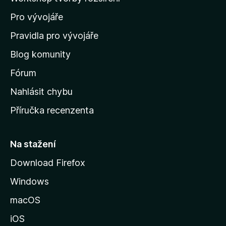
d
Pro vývojáře
o
m
Pravidla pro vývojáře
o
Blog komunity
v
s
Fórum
k
Nahlásit chybu
o
Příručka recenzenta
u
s
t
Na stažení
r
Download Firefox
á
Windows
n
k
macOS
u
iOS
M