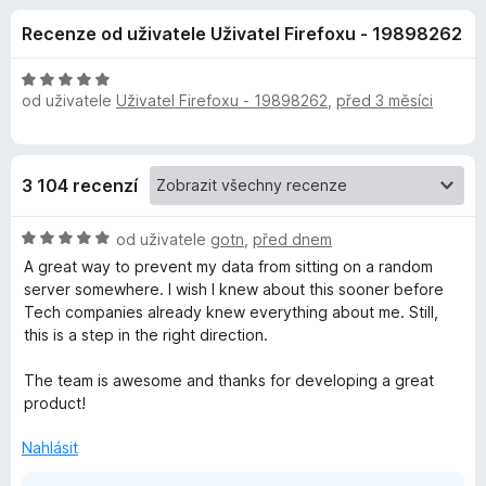
e
4
č
Recenze od uživatele Uživatel Firefoxu - 19898262
,
e
d
8
F
z
H
i
od uživatele
Uživatel Firefoxu - 19898262
,
před 3 měsíci
o
5
o
r
d
n
e
p
o
f
3 104 recenzí
c
o
l
e
x
H
n
od uživatele
gotn
,
před dnem
ň
o
í
A great way to prevent my data from sitting on a random
d
:
server somewhere. I wish I knew about this sooner before
n
5
k
Tech companies already knew everything about me. Still,
o
z
this is a step in the right direction.
c
5
u
e
The team is awesome and thanks for developing a great
n
product!
P
í
:
Nahlásit
5
r