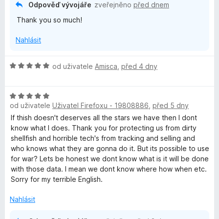
z
Odpověď vývojáře
zveřejněno
před dnem
5
i
Thank you so much!
v
Nahlásit
a
H
od uživatele
Amisca
,
před 4 dny
o
c
d
H
n
od uživatele
Uživatel Firefoxu - 19808886
,
před 5 dny
o
o
y
d
c
If thish doesn't deserves all the stars we have then I dont
n
e
know what I does. Thank you for protecting us from dirty
B
o
n
shellfish and horrible tech's from tracking and selling and
c
í
who knows what they are gonna do it. But its possible to use
a
e
:
for war? Lets be honest we dont know what is it will be done
n
5
with those data. I mean we dont know where how when etc.
í
z
d
Sorry for my terrible English.
:
5
5
Nahlásit
g
z