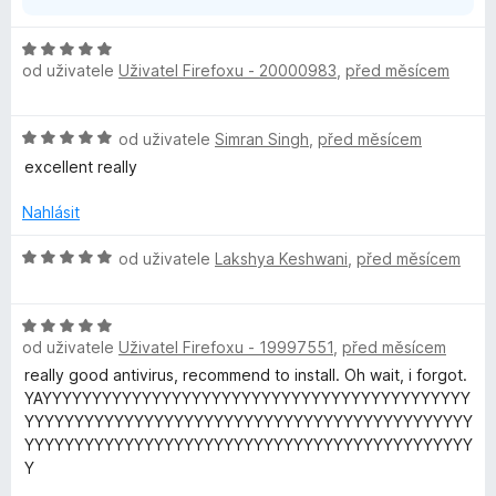
z
5
H
od uživatele
Uživatel Firefoxu - 20000983
,
před měsícem
o
d
n
H
od uživatele
Simran Singh
,
před měsícem
o
o
c
excellent really
d
e
n
n
Nahlásit
o
í
c
H
:
od uživatele
Lakshya Keshwani
,
před měsícem
e
o
5
n
d
z
í
H
n
5
:
od uživatele
Uživatel Firefoxu - 19997551
,
před měsícem
o
o
5
d
c
really good antivirus, recommend to install. Oh wait, i forgot.
z
n
e
YAYYYYYYYYYYYYYYYYYYYYYYYYYYYYYYYYYYYYYYYYYYY
5
o
n
YYYYYYYYYYYYYYYYYYYYYYYYYYYYYYYYYYYYYYYYYYYYY
c
í
YYYYYYYYYYYYYYYYYYYYYYYYYYYYYYYYYYYYYYYYYYYYY
e
:
Y
n
5