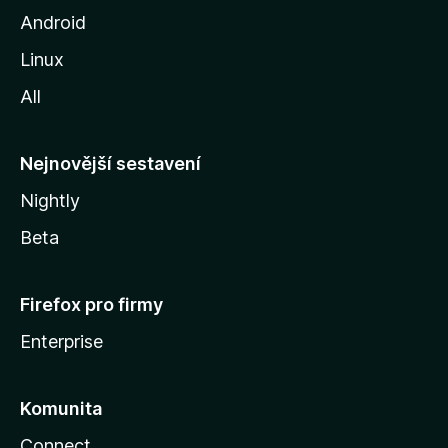
o
Android
z
Linux
i
All
l
l
y
Nejnovější sestavení
Nightly
Beta
Firefox pro firmy
Enterprise
Komunita
Connect