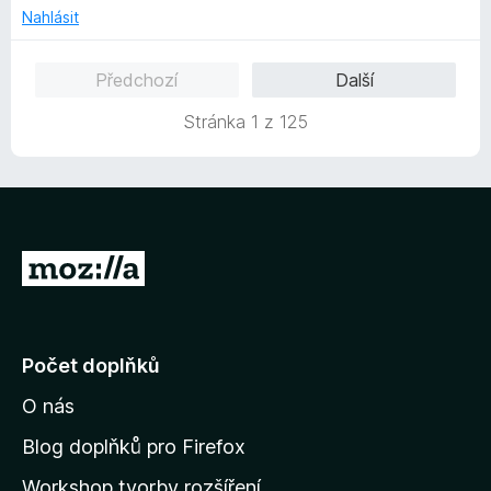
í
z
Nahlásit
:
5
5
Předchozí
Další
z
5
Stránka 1 z 125
P
ř
e
j
Počet doplňků
í
O nás
t
n
Blog doplňků pro Firefox
a
Workshop tvorby rozšíření