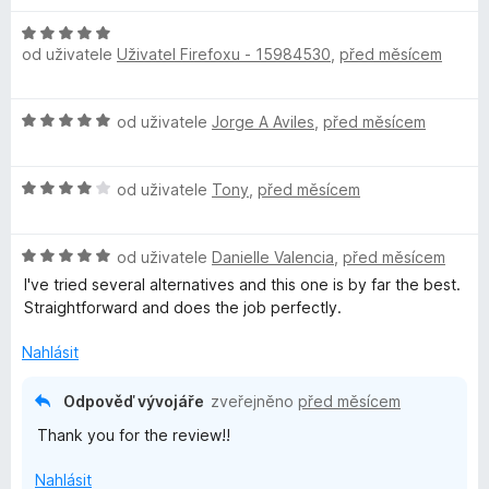
d
c
í
5
H
n
e
:
od uživatele
Uživatel Firefoxu - 15984530
,
před měsícem
o
o
n
5
d
c
í
z
n
e
:
5
H
od uživatele
Jorge A Aviles
,
před měsícem
o
n
5
o
c
í
z
d
e
:
5
H
n
od uživatele
Tony
,
před měsícem
n
5
o
o
í
z
d
c
:
5
H
n
od uživatele
Danielle Valencia
,
před měsícem
e
5
o
o
n
I've tried several alternatives and this one is by far the best.
z
d
c
í
Straightforward and does the job perfectly.
5
n
e
:
o
n
5
Nahlásit
c
í
z
e
:
5
Odpověď vývojáře
zveřejněno
před měsícem
n
4
Thank you for the review!!
í
z
:
5
Nahlásit
5