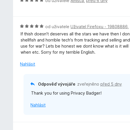
H
od uživatele
Amisca
,
před 6 dny
o
d
n
o
H
od uživatele
Uživatel Firefoxu - 19808886
c
o
If thish doesn't deserves all the stars we have then I do
e
d
shellfish and horrible tech's from tracking and selling a
n
n
use for war? Lets be honest we dont know what is it wi
í
o
when etc. Sorry for my terrible English.
:
c
5
e
Nahlásit
z
n
5
í
:
Odpověď vývojáře
zveřejněno
před 5 dny
5
Thank you for using Privacy Badger!
z
5
Nahlásit