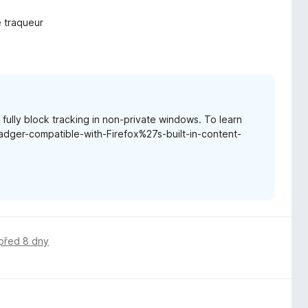
e traqueur
t fully block tracking in non-private windows. To learn
Badger-compatible-with-Firefox%27s-built-in-content-
před 8 dny