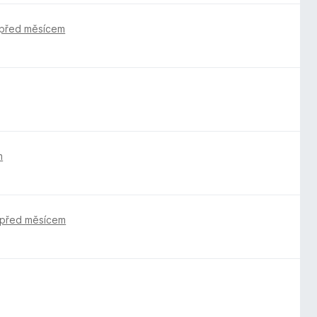
před měsícem
m
před měsícem