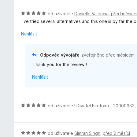
z
n
n
5
í
o
H
od uživatele
Danielle Valencia
,
před měsíc
:
c
o
I've tried several alternatives and this one is by far the
5
e
d
z
n
n
Nahlásit
5
í
o
:
c
4
e
Odpověď vývojáře
zveřejněno
před měsícem
z
n
5
Thank you for the review!!
í
:
Nahlásit
5
z
5
H
od uživatele
Uživatel Firefoxu - 20000983
o
d
n
o
H
od uživatele
Simran Singh
,
před 2 měsíci