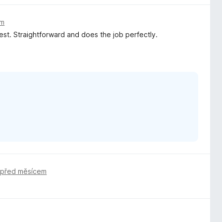
em
 best. Straightforward and does the job perfectly.
,
před měsícem