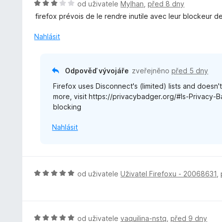
H
od uživatele
Mylhan
,
před 8 dny
o
firefox prévois de le rendre inutile avec leur blockeur d
d
n
Nahlásit
o
c
e
Odpověď vývojáře
zveřejněno
před 5 dny
n
Firefox uses Disconnect's (limited) lists and doesn'
í
more, visit https://privacybadger.org/#Is-Privacy-
:
blocking
3
z
Nahlásit
5
H
od uživatele
Uživatel Firefoxu - 20068631
,
o
d
n
o
H
od uživatele
vaquilina-nstq
,
před 9 dny