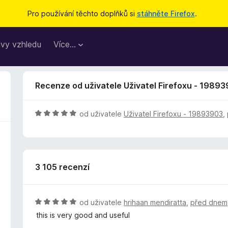
Pro používání těchto doplňků si
stáhněte Firefox
.
vy vzhledu
Více…
Recenze od uživatele Uživatel Firefoxu - 1989
H
od uživatele
Uživatel Firefoxu - 19893903
,
o
d
n
o
3 105 recenzí
c
e
n
í
H
od uživatele
hrihaan mendiratta
,
před dnem
:
o
this is very good and useful
5
d