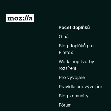
3
v
P
ř
Počet doplňků
e
e
O nás
j
r
í
Blog doplňků pro
t
Firefox
z
n
Workshop tvorby
a
e
rozšíření
d
o
Pro vývojáře
m
Pravidla pro vývojáře
o
Blog komunity
v
s
Fórum
k