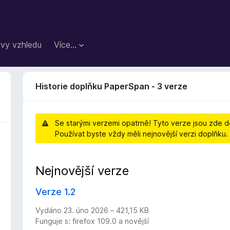
vy vzhledu
Více…
Historie doplňku PaperSpan - 3 verze
Se starými verzemi opatrně! Tyto verze jsou zde do
Používat byste vždy měli nejnovější verzi doplňku.
Nejnovější verze
Verze 1.2
Vydáno 23. úno 2026 – 421,15 KB
Funguje s: firefox 109.0 a novější