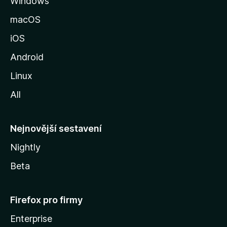
Windows
n
s
k
macOS
u
iOS
M
o
Android
z
Linux
i
All
l
l
y
Nejnovější sestavení
Nightly
Beta
Firefox pro firmy
Enterprise