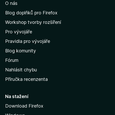
O nás
t
S
n
Blog doplňků pro Firefox
a
A
Workshop tvorby rozšíření
d
Pro vývojáře
o
A
m
Pravidla pro vývojáře
c
o
Blog komunity
v
r
s
Fórum
k
Nahlásit chybu
o
o
Příručka recenzenta
u
n
s
y
t
Na stažení
r
Download Firefox
m
á