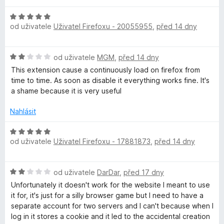
C
n
5
d
í
z
H
n
o
:
od uživatele
Uživatel Firefoxu - 20055955
,
před 14 dny
5
o
o
5
d
c
n
z
n
e
H
od uživatele
MGM
,
před 14 dny
5
o
n
o
c
í
This extension cause a continuously load on firefox from
t
d
e
:
time to time. As soon as disable it everything works fine. It's
n
n
5
a shame because it is very useful
a
o
í
z
c
:
Nahlásit
5
i
e
5
n
H
z
í
od uživatele
Uživatel Firefoxu - 17881873
,
před 14 dny
o
5
n
:
d
2
n
e
H
z
od uživatele
DarDar
,
před 17 dny
o
o
5
c
Unfortunately it doesn't work for the website I meant to use
r
d
e
it for, it's just for a silly browser game but I need to have a
n
n
separate account for two servers and I can't because when I
o
s
í
log in it stores a cookie and it led to the accidental creation