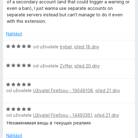
c
:
of a secondary account (and that could trigger a warning or
e
5
even a ban), I just wanna use separate accounts on
n
z
separate servers instead but can't manage to do it even
í
5
with this extension.
:
2
Nahlásit
z
5
H
od uživatele
trybel
,
před 18 dny
o
d
H
n
od uživatele
Zyffer
,
před 20 dny
o
o
d
c
H
n
e
od uživatele
Uživatel Firefoxu - 19049108
,
před 21 dny
o
o
n
d
c
í
n
e
:
H
o
n
5
od uživatele
Uživatel Firefoxu - 14493361
,
před 21 dny
o
c
í
z
d
Незаменимая вещь в текущих реалиях
e
:
5
n
n
5
o
Nahlásit
í
z