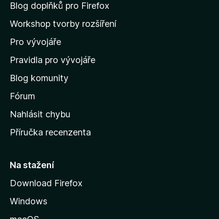
n
Blog doplňků pro Firefox
a
Workshop tvorby rozšíření
d
Pro vývojáře
o
m
Pravidla pro vývojáře
o
Blog komunity
v
s
Fórum
k
Nahlásit chybu
o
Příručka recenzenta
u
s
t
Na stažení
r
Download Firefox
á
Windows
n
k