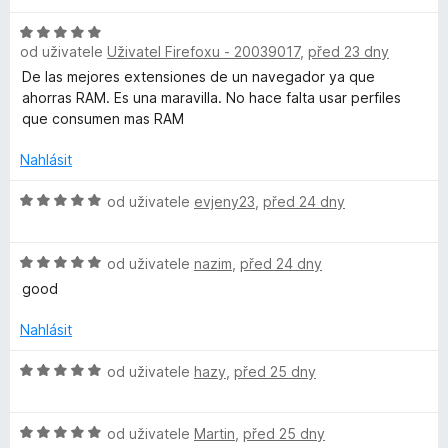
c
:
5
e
H
5
od uživatele
Uživatel Firefoxu - 20039017
,
před 23 dny
n
o
z
í
d
De las mejores extensiones de un navegador ya que
5
:
n
ahorras RAM. Es una maravilla. No hace falta usar perfiles
5
o
que consumen mas RAM
z
c
5
e
Nahlásit
n
í
H
od uživatele
evjeny23
,
před 24 dny
:
o
5
d
H
z
n
od uživatele
nazim
,
před 24 dny
o
5
o
good
d
c
n
e
Nahlásit
o
n
c
í
H
od uživatele
hazy
,
před 25 dny
e
:
o
n
5
d
í
z
H
n
od uživatele
Martin
,
před 25 dny