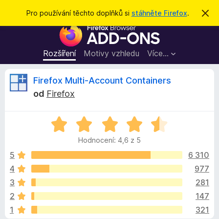
H
Přihlásit se
Pro používání těchto doplňků si
stáhněte Firefox
.
S
k
l
D
r
e
ý
o
t
d
p
Rozšíření
Motivy vzhledu
Více…
a
l
t
ň
R
Firefox Multi-Account Containers
k
od
Firefox
y
e
d
H
o
c
o
p
Hodnocení: 4,6 z 5
d
r
e
n
5
6 310
o
o
4
977
h
n
c
l
3
281
e
í
n
z
2
147
í
ž
1
321
:
e