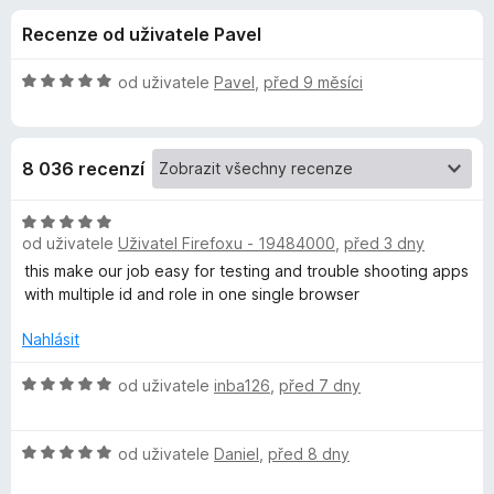
e
4
č
Recenze od uživatele Pavel
,
e
d
6
F
z
H
od uživatele
Pavel
,
před 9 měsíci
i
o
5
o
r
d
n
e
p
8 036 recenzí
o
f
c
o
l
e
H
x
n
od uživatele
Uživatel Firefoxu - 19484000
,
před 3 dny
o
ň
í
d
this make our job easy for testing and trouble shooting apps
:
n
with multiple id and role in one single browser
5
o
k
z
c
Nahlásit
5
e
u
n
H
od uživatele
inba126
,
před 7 dny
í
o
F
:
d
H
5
n
od uživatele
Daniel
,
před 8 dny
i
o
z
o