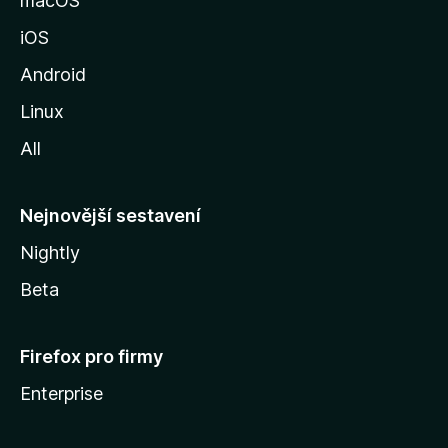
macOS
u
iOS
M
o
Android
z
Linux
i
All
l
l
y
Nejnovější sestavení
Nightly
Beta
Firefox pro firmy
Enterprise