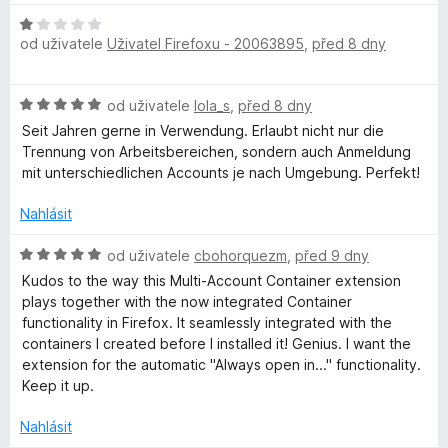
d
5
c
H
n
e
r
od uživatele
Uživatel Firefoxu - 20063895
,
před 8 dny
o
o
n
d
c
í
e
n
e
:
H
od uživatele
lola_s
,
před 8 dny
o
n
5
o
f
c
í
Seit Jahren gerne in Verwendung. Erlaubt nicht nur die
z
d
e
:
Trennung von Arbeitsbereichen, sondern auch Anmeldung
5
n
n
5
mit unterschiedlichen Accounts je nach Umgebung. Perfekt!
o
o
í
z
c
:
Nahlásit
5
x
e
1
n
H
z
od uživatele
cbohorquezm
,
před 9 dny
M
í
o
5
Kudos to the way this Multi-Account Container extension
:
d
plays together with the now integrated Container
5
n
u
functionality in Firefox. It seamlessly integrated with the
z
o
containers I created before I installed it! Genius. I want the
5
c
extension for the automatic "Always open in..." functionality.
l
e
Keep it up.
n
t
í
Nahlásit
: