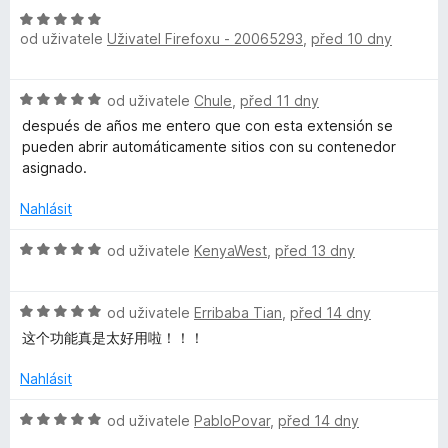
i
5
H
z
od uživatele
Uživatel Firefoxu - 20065293
,
před 10 dny
o
5
d
-
n
H
od uživatele
Chule
,
před 11 dny
o
A
o
c
después de años me entero que con esta extensión se
d
e
pueden abrir automáticamente sitios con su contenedor
c
n
n
asignado.
o
í
c
c
:
Nahlásit
e
5
n
H
z
od uživatele
KenyaWest
,
před 13 dny
o
í
o
5
:
d
u
5
H
n
od uživatele
Erribaba Tian
,
před 14 dny
z
o
o
这个功能真是太好用啦！！！
n
5
d
c
n
e
Nahlásit
o
n
t
c
í
H
od uživatele
PabloPovar
,
před 14 dny
e
:
o