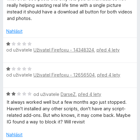
P
d
5
e
really helping wasting real life time with a single picture
n
n
instead it should have a download all button for both videos
h
o
í
and photos.
c
:
o
e
2
Nahlásit
n
z
í
H
5
t
:
od uživatele
Uživatel Firefoxu - 14348324
,
před 4 lety
o
1
d
o
z
n
H
5
o
s
od uživatele
Uživatel Firefoxu - 12656504
,
před 4 lety
o
c
d
e
n
&
n
H
od uživatele
DarseZ
,
před 4 lety
o
í
o
c
It always worked well but a few months ago just stopped.
:
C
d
e
Haven't installed any other scripts, don't have any script-
1
n
n
related add-ons. But who knows, it may come back. Maybe
z
a
o
í
IG found a way to block it? Will revisit
5
c
:
e
r
1
Nahlásit
n