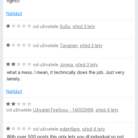
right!!!
w
í
n
:
o
Nahlásit
1
c
n
z
e
H
od uživatele
SuSu
,
před 3 lety
5
n
o
l
í
d
:
H
n
od uživatele
Tayanen
,
před 3 lety
o
1
o
o
z
d
c
a
5
H
n
od uživatele
Jonma
,
před 3 lety
e
o
o
n
what a mess. I mean, it technically does the job. Just very
d
c
í
d
lamely.
n
e
:
o
n
1
Nahlásit
e
c
í
z
e
:
5
H
r
n
1
od uživatele
Uživatel Firefoxu - 14002999
,
před 4 lety
o
í
z
d
:
–
5
n
H
2
od uživatele
edenflare
,
před 4 lety
o
o
z
c
With over 500 posts this only lets you dl individual so not