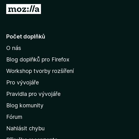
P
ř
e
j
Počet doplňků
í
O nás
t
n
Blog doplňků pro Firefox
a
Workshop tvorby rozšíření
d
Pro vývojáře
o
m
Pravidla pro vývojáře
o
Blog komunity
v
s
Fórum
k
Nahlásit chybu
o