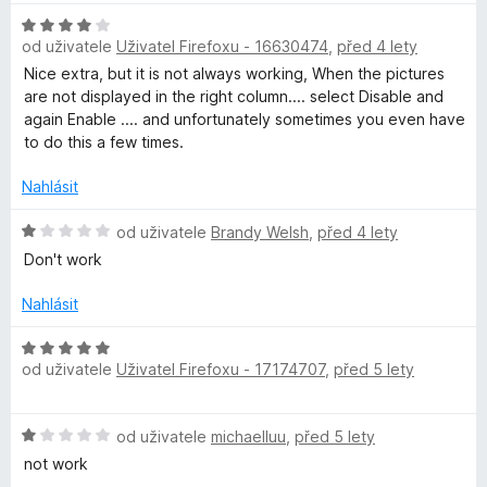
z
í
H
5
o
:
od uživatele
Uživatel Firefoxu - 16630474
,
před 4 lety
o
2
d
Nice extra, but it is not always working, When the pictures
u
z
n
are not displayed in the right column.... select Disable and
5
o
again Enable .... and unfortunately sometimes you even have
s
c
to do this a few times.
e
n
Nahlásit
e
í
:
H
od uživatele
Brandy Welsh
,
před 4 lety
l
4
o
Don't work
z
d
S
5
n
Nahlásit
o
c
a
H
e
od uživatele
Uživatel Firefoxu - 17174707
,
před 5 lety
o
n
d
v
í
n
H
:
od uživatele
michaelluu
,
před 5 lety
o
e
o
1
c
not work
d
z
e