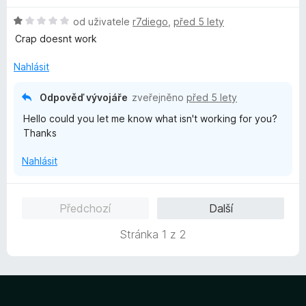
n
5
n
H
od uživatele
r7diego
,
před 5 lety
o
í
o
c
Crap doesnt work
:
d
e
1
n
n
Nahlásit
z
o
í
5
c
:
Odpověď vývojáře
zveřejněno
před 5 lety
e
5
Hello could you let me know what isn't working for you?
n
z
Thanks
í
5
:
Nahlásit
1
z
5
Předchozí
Další
Stránka 1 z 2