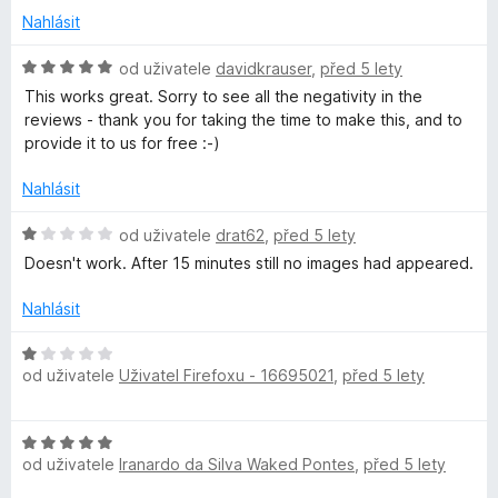
r
n
5
n
Nahlásit
o
í
c
H
:
od uživatele
davidkrauser
,
před 5 lety
e
o
5
This works great. Sorry to see all the negativity in the
n
d
z
reviews - thank you for taking the time to make this, and to
í
n
5
provide it to us for free :-)
:
o
1
c
Nahlásit
z
e
5
n
H
od uživatele
drat62
,
před 5 lety
í
o
Doesn't work. After 15 minutes still no images had appeared.
:
d
5
n
Nahlásit
z
o
5
c
H
e
od uživatele
Uživatel Firefoxu - 16695021
,
před 5 lety
o
n
d
í
n
H
:
o
od uživatele
Iranardo da Silva Waked Pontes
,
před 5 lety
o
1
c
d
z
e