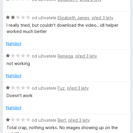
z
e
o
s
5
n
d
í
H
n
od uživatele
Elizabeth James
,
před 3 lety
:
t
o
o
I really tried, but couldn't download the video.. idl helper
1
d
c
worked much better
z
n
e
a
5
o
n
Nahlásit
c
í
g
e
:
H
od uživatele
Renega
,
před 3 lety
n
1
o
not working
r
í
z
d
:
5
n
Nahlásit
2
a
o
z
c
H
od uživatele
Fuz
,
před 3 lety
5
e
o
m
Doesn't work
n
d
í
n
Nahlásit
D
:
o
1
c
H
od uživatele
Bert
,
před 3 lety
o
z
e
o
Total crap, nothing works. No images showing up on the
5
n
d