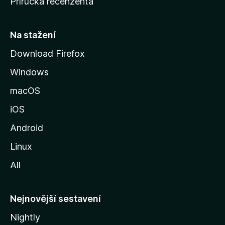
Příručka recenzenta
u
s
t
Na stažení
r
Download Firefox
á
Windows
n
k
macOS
u
iOS
M
o
Android
z
Linux
i
All
l
l
y
Nejnovější sestavení
Nightly