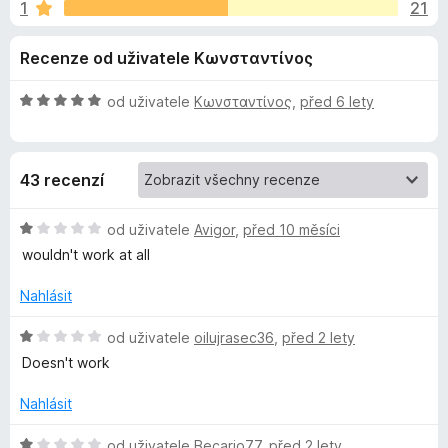
e
1
21
:
č
2
e
d
Recenze od uživatele Κωνσταντίνος
,
F
5
i
o
z
H
od uživatele
Κωνσταντίνος
,
před 6 lety
r
5
o
e
p
d
f
n
43 recenzí
o
o
l
c
x
e
H
od uživatele
Avigor
,
před 10 měsíci
ň
n
o
wouldn't work at all
í
d
k
:
n
Nahlásit
5
o
z
c
u
H
od uživatele
oilujrasec36
,
před 2 lety
5
e
o
Doesn't work
n
d
I
í
n
Nahlásit
:
o
n
1
c
H
od uživatele
Becario77
,
před 2 lety