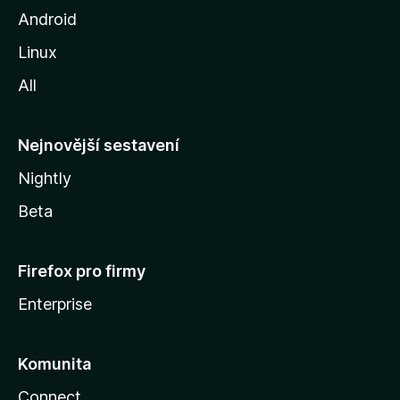
o
Android
z
Linux
i
All
l
l
y
Nejnovější sestavení
Nightly
Beta
Firefox pro firmy
Enterprise
Komunita
Connect