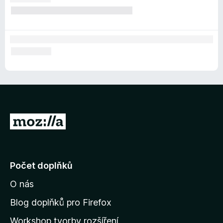
P
ř
e
j
Počet doplňků
í
O nás
t
n
Blog doplňků pro Firefox
a
Workshop tvorby rozšíření