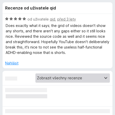
e
4
č
Recenze od uživatele qid
,
e
d
5
F
z
H
od uživatele
qid
,
před 3 lety
i
o
5
o
Does exactly what it says; the grid of videos doesn't show
r
d
any shorts, and there aren't any gaps either so it still looks
n
e
nice. Reviewed the source code as well and it seems nice
p
o
f
and straightforward. Hopefully YouTube doesn't deliberately
c
break this, it's nice to not see the useless half-functional
o
l
e
ADHD-enabling noise that is shorts.
x
n
ň
í
Nahlásit
:
5
k
z
5
u
H
i