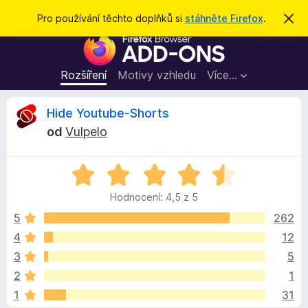
H
Přihlásit se
Pro používání těchto doplňků si
stáhněte Firefox
.
S
k
l
D
r
e
ý
o
t
d
p
Rozšíření
Motivy vzhledu
Více…
a
l
t
ň
R
Hide Youtube-Shorts
k
od
Vulpelo
y
e
d
H
o
c
o
p
Hodnocení: 4,5 z 5
d
r
e
n
5
262
o
o
4
12
h
n
c
l
3
5
e
í
n
z
2
1
í
ž
1
31
:
e