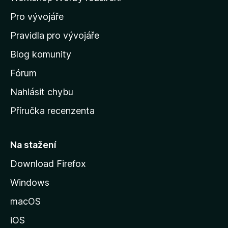
d
Pro vývojáře
o
m
Pravidla pro vývojáře
o
Blog komunity
v
s
Fórum
k
Nahlásit chybu
o
Příručka recenzenta
u
s
t
Na stažení
r
Download Firefox
á
Windows
n
k
macOS
u
iOS
M