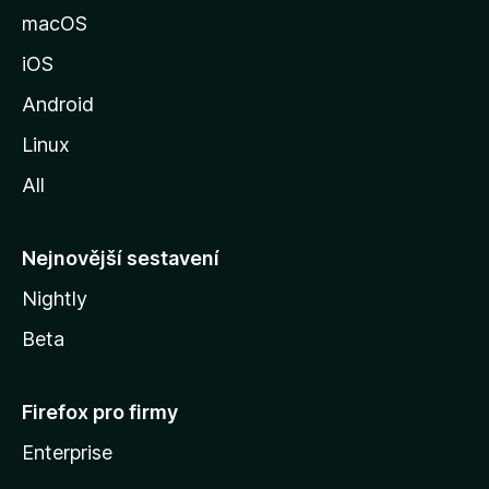
k
macOS
u
iOS
M
o
Android
z
Linux
i
All
l
l
y
Nejnovější sestavení
Nightly
Beta
Firefox pro firmy
Enterprise