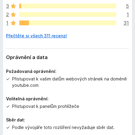
Inc.
o
m
3
5
n
2
1
e
1
31
h
o
Přečtěte si všech 311 recenzí
d
n
o
c
Oprávnění a data
e
n
Požadovaná oprávnění:
o
Přistupovat k vašim datům webových stránek na doméně
youtube.com
Volitelná oprávnění:
Přistupovat k panelům prohlížeče
Sběr dat:
Podle vývojáře toto rozšíření nevyžaduje sběr dat.