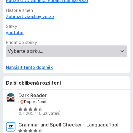
Pouze GNU General Public License v3.0
Historie změn
Zobrazit všechny verze
Štítky
youtube
Přidat do sbírky
Nahlásit tento doplněk
Další oblíbená rozšíření
Dark Reader
Doporučené
Doporučené
H
1 265 110 uživatelů
o
d
Grammar and Spell Checker - LanguageTool
n
H