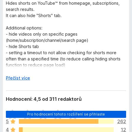
Hides shorts on YouTube™ from homepage, subscriptions,
search results.
It can also hide "Shorts" tab.
Additional options:
- hide videos only on specific pages
(home/subscription/channel/search page)
- hide Shorts tab
- setting a timeout to not allow checking for shorts more
often than a specified time (to reduce calling hiding shorts
function to reduce page load)
- A button to close a section with shorts located on the
subscriptions page
R
Přečíst více
- hiding shorts in notifications menu
o
- hiding live videos (experimental)
z
- hiding 'upcoming' videos (experimental)
b
Hodnocení: 4,5 od 311 redaktorů
a
Source code can be found here:
l
Z
https://github.com/Vulpelo/hide-youtube-shorts
Pro hodnocení tohoto rozšíření se přihlaste
i
a
t
5
262
t
YouTube™ and YouTube Shorts™ are trademark of Google
d
4
12
í