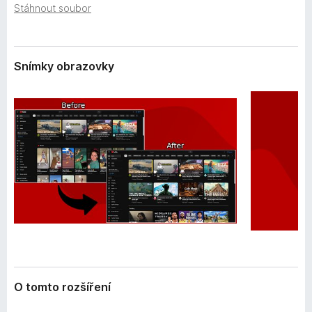
e
Stáhnout soubor
č
n
e
í
F
i
Snímky obrazovky
r
e
f
o
x
O tomto rozšíření