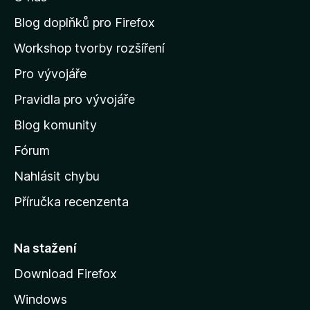
t
z
n
Blog doplňků pro Firefox
5
a
Workshop tvorby rozšíření
d
Pro vývojáře
o
m
Pravidla pro vývojáře
o
Blog komunity
v
s
Fórum
k
Nahlásit chybu
o
Příručka recenzenta
u
s
t
Na stažení
r
Download Firefox
á
Windows
n