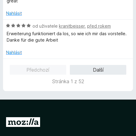
great
5
d
c
z
n
e
Nahlásit
5
o
n
c
í
H
od uživatele
kranitbeisser
,
před rokem
e
:
o
Erweiterung funktioniert da los, so wie ich mir das vorstelle.
n
3
d
Danke für die gute Arbeit
í
z
n
:
5
o
Nahlásit
5
c
z
e
Předchozí
Další
5
n
í
Stránka 1 z 52
:
5
z
5
P
ř