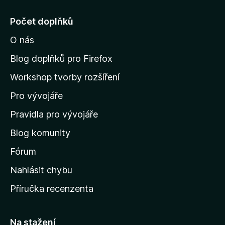
e
j
Počet doplňků
í
O nás
t
n
Blog doplňků pro Firefox
a
Workshop tvorby rozšíření
d
Pro vývojáře
o
m
Pravidla pro vývojáře
o
Blog komunity
v
s
Fórum
k
Nahlásit chybu
o
Příručka recenzenta
u
s
t
Na stažení