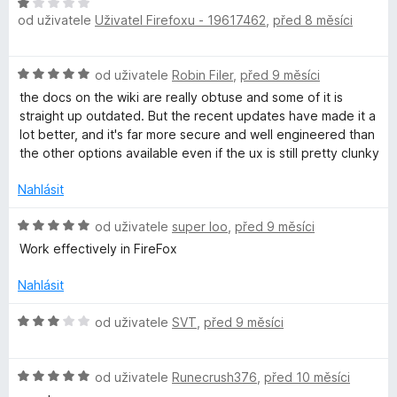
H
o
n
5
od uživatele
Uživatel Firefoxu - 19617462
,
před 8 měsíci
o
c
í
z
d
e
:
5
n
n
5
H
od uživatele
Robin Filer
,
před 9 měsíci
o
í
z
o
c
the docs on the wiki are really obtuse and some of it is
:
5
d
e
straight up outdated. But the recent updates have made it a
5
n
n
lot better, and it's far more secure and well engineered than
z
o
í
the other options available even if the ux is still pretty clunky
5
c
:
e
1
Nahlásit
n
z
í
H
5
od uživatele
super loo
,
před 9 měsíci
:
o
Work effectively in FireFox
5
d
z
n
Nahlásit
5
o
c
H
od uživatele
SVT
,
před 9 měsíci
e
o
n
d
í
H
n
od uživatele
Runecrush376
,
před 10 měsíci
:
o
o