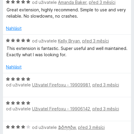
e
:
5
H
od uživatele
Amanda Baker
,
před 3 měsíci
n
5
o
e
Great extension, highly recommend. Simple to use and very
í
z
d
reliable. No slowdowns, no crashes.
:
5
n
a
5
o
Nahlásit
z
c
s
5
e
H
od uživatele
Kelly Bryan
,
před 3 měsíci
n
o
This extension is fantastic. Super useful and well maintained.
e
í
d
Exactly what I was looking for.
:
n
5
o
m
Nahlásit
z
c
5
e
H
o
n
od uživatele
Uživatel Firefoxu - 19909981
,
před 3 měsíci
o
í
d
n
:
n
H
5
o
od uživatele
Uživatel Firefoxu - 19906142
,
před 3 měsíci
o
k
z
c
d
5
e
n
n
e
H
od uživatele
ֆðཞཞðw
,
před 3 měsíci
o
í
o