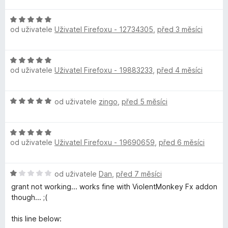
c
:
y
d
e
5
H
n
n
z
od uživatele
Uživatel Firefoxu - 12734305
,
před 3 měsíci
o
o
í
5
d
c
:
n
e
5
H
o
n
z
od uživatele
Uživatel Firefoxu - 19883233
,
před 4 měsíci
o
c
í
5
d
e
:
n
n
4
H
od uživatele
zingo
,
před 5 měsíci
o
í
z
o
c
:
5
d
e
5
H
n
n
z
od uživatele
Uživatel Firefoxu - 19690659
,
před 6 měsíci
o
o
í
5
d
c
:
n
e
5
H
od uživatele
Dan
,
před 7 měsíci
o
n
z
o
c
í
grant not working... works fine with ViolentMonkey Fx addon
5
d
e
:
though... ;(
n
n
5
o
í
z
this line below:
c