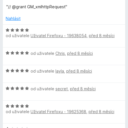
:
5
e
5
"// @grant GM_xmlhttpRequest"
n
z
í
5
Nahlásit
:
1
H
z
od uživatele
Uživatel Firefoxu - 19638054
,
před 8 měsíci
o
5
d
n
H
od uživatele
Chris
,
před 8 měsíci
o
o
c
d
e
H
n
od uživatele
layla
,
před 8 měsíci
n
o
o
í
d
c
:
H
n
od uživatele
secret
,
před 8 měsíci
e
5
o
o
n
z
d
c
í
5
H
n
e
:
od uživatele
Uživatel Firefoxu - 19625368
,
před 8 měsíci
o
o
n
5
d
c
í
z
n
e
:
5