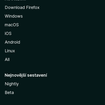
r
Download Firefox
á
Windows
n
k
macOS
u
iOS
M
o
Android
z
Linux
i
All
l
l
y
Nejnovější sestavení
Nightly
Beta