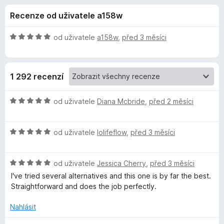
e
4
č
Recenze od uživatele a158w
,
e
d
2
F
z
H
od uživatele
a158w
,
před 3 měsíci
i
o
5
o
r
d
n
e
p
1 292 recenzí
o
f
c
o
l
e
H
od uživatele
Diana Mcbride
,
před 2 měsíci
x
n
o
ň
í
d
:
H
n
od uživatele
lolifeflow
,
před 3 měsíci
5
o
o
k
z
d
c
5
H
n
od uživatele
Jessica Cherry
,
před 3 měsíci
e
u
o
o
n
I've tried several alternatives and this one is by far the best.
d
c
í
Straightforward and does the job perfectly.
G
n
e
:
o
n
5
Nahlásit
r
c
í
z