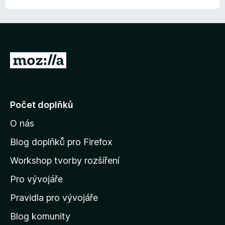
P
ř
e
j
Počet doplňků
í
O nás
t
n
Blog doplňků pro Firefox
a
Workshop tvorby rozšíření
d
Pro vývojáře
o
m
Pravidla pro vývojáře
o
Blog komunity
v