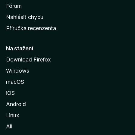
s
Fórum
k
Nahlásit chybu
o
Příručka recenzenta
u
s
t
Na stažení
r
Download Firefox
á
Windows
n
k
macOS
u
iOS
M
o
Android
z
Linux
i
All
l