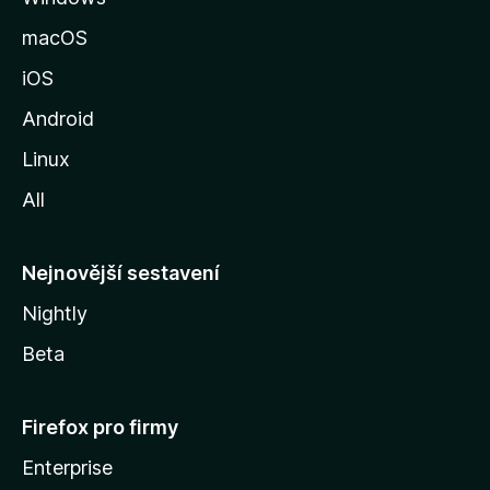
k
macOS
u
iOS
M
o
Android
z
Linux
i
All
l
l
y
Nejnovější sestavení
Nightly
Beta
Firefox pro firmy
Enterprise