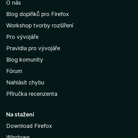
O nás
t
n
Blog doplňků pro Firefox
a
Workshop tvorby rozšíření
d
Pro vývojáře
o
m
Pravidla pro vývojáře
o
Blog komunity
v
s
Fórum
k
Nahlásit chybu
o
Příručka recenzenta
u
s
t
Na stažení
r
Download Firefox
á
Windows
n