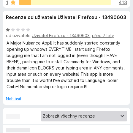
e
1
413
:
č
4
e
d
Recenze od uživatele Uživatel Firefoxu - 13490603
,
F
1
i
o
z
H
r
od uživatele
Uživatel Firefoxu - 13490603
,
před 7 lety
5
o
e
p
d
A Major Nuisance App!! It has suddenly started constantly
f
n
opening up windows EVERYTIME I start using Firefox
o
o
bugging me that I am not logged in (even though I HAVE
l
c
BEEN!), pushing me to install Grammarly for Windows, and
x
e
their damn Icon BLOCKS your typing area in ANY comments,
ň
n
input area or such on every website! This app is more
í
trouble than it is worth! I've switched to LanguageTooler
k
:
GmbH No membership or login required!!
1
z
Nahlásit
u
5
G
r