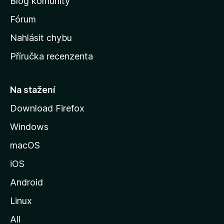
Blog komunity
v
s
Fórum
k
Nahlásit chybu
o
Příručka recenzenta
u
s
t
Na stažení
r
Download Firefox
á
Windows
n
k
macOS
u
iOS
M
o
Android
z
Linux
i
All
l