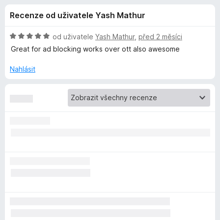
e
4
č
Recenze od uživatele Yash Mathur
,
e
d
4
F
z
H
od uživatele
Yash Mathur
,
před 2 měsíci
i
o
5
o
Great for ad blocking works over ott also awesome
r
d
n
e
Nahlásit
p
o
f
c
o
l
e
x
n
ň
í
:
5
k
z
5
u
G
h