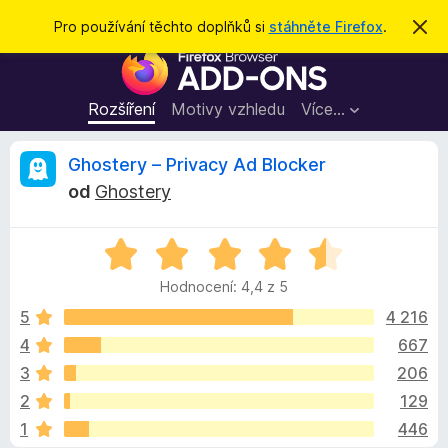
H
Přihlásit se
Pro používání těchto doplňků si
stáhněte Firefox
.
S
k
l
D
r
e
ý
o
t
d
p
Rozšíření
Motivy vzhledu
Více…
a
l
t
ň
R
Ghostery – Privacy Ad Blocker
k
od
Ghostery
y
e
d
H
o
c
o
p
Hodnocení: 4,4 z 5
d
r
e
n
5
4 216
o
o
4
667
h
n
c
l
3
206
e
í
n
z
2
129
í
ž
1
446
:
e