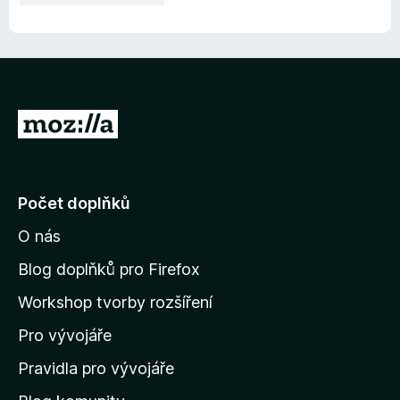
P
ř
e
j
Počet doplňků
í
O nás
t
n
Blog doplňků pro Firefox
a
Workshop tvorby rozšíření
d
Pro vývojáře
o
m
Pravidla pro vývojáře
o