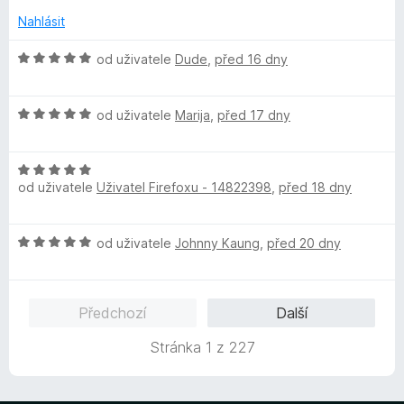
n
e
Nahlásit
o
n
c
í
H
od uživatele
Dude
,
před 16 dny
e
:
o
n
5
d
í
z
H
n
od uživatele
Marija
,
před 17 dny
:
5
o
o
5
d
c
z
H
n
e
od uživatele
Uživatel Firefoxu - 14822398
,
před 18 dny
5
o
o
n
d
c
í
n
e
:
H
od uživatele
Johnny Kaung
,
před 20 dny
o
n
5
o
c
í
z
d
e
:
5
n
n
5
Předchozí
Další
o
í
z
c
:
5
Stránka 1 z 227
e
5
n
z
í
5