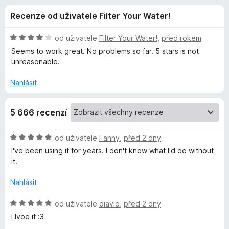
e
4
č
Recenze od uživatele Filter Your Water!
,
e
d
4
F
z
H
od uživatele
Filter Your Water!
,
před rokem
i
o
5
o
Seems to work great. No problems so far. 5 stars is not
r
d
unreasonable.
n
e
p
o
f
Nahlásit
c
o
l
e
x
5 666 recenzí
n
ň
í
:
H
od uživatele
Fanny
,
před 2 dny
4
k
o
I've been using it for years. I don't know what I'd do without
z
d
it.
5
n
u
o
Nahlásit
c
G
e
H
od uživatele
diavlo
,
před 2 dny
n
o
i lvoe it :3
h
í
d