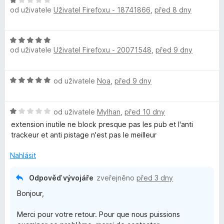
H
:
n
od uživatele
Uživatel Firefoxu - 18741866
,
před 8 dny
o
4
o
d
z
c
n
5
e
H
o
n
od uživatele
Uživatel Firefoxu - 20071548
,
před 9 dny
o
c
í
d
e
:
n
n
5
H
od uživatele
Noa
,
před 9 dny
o
í
z
o
c
:
5
d
e
1
H
n
od uživatele
Mylhan
,
před 10 dny
n
z
o
o
í
extension inutile ne block presque pas les pub et l'anti
5
d
c
:
trackeur et anti pistage n'est pas le meilleur
n
e
5
o
n
Nahlásit
z
c
í
5
e
:
Odpověď vývojáře
zveřejněno
před 3 dny
n
5
Bonjour,
í
z
:
5
Merci pour votre retour. Pour que nous puissions
1