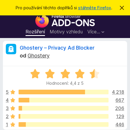
H
Přihlásit se
Pro používání těchto doplňků si
stáhněte Firefox
.
S
k
l
D
r
e
ý
o
t
d
p
Rozšíření
Motivy vzhledu
Více…
a
l
t
ň
R
Ghostery – Privacy Ad Blocker
k
od
Ghostery
y
e
d
H
o
c
o
p
Hodnocení: 4,4 z 5
d
r
e
n
5
4 218
o
o
4
667
h
n
c
l
3
206
e
í
n
z
2
129
í
ž
1
446
:
e