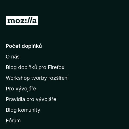
:
5
z
P
5
ř
e
j
Počet doplňků
í
O nás
t
n
Blog doplňků pro Firefox
a
Workshop tvorby rozšíření
d
Pro vývojáře
o
m
Pravidla pro vývojáře
o
Blog komunity
v
s
Fórum
k