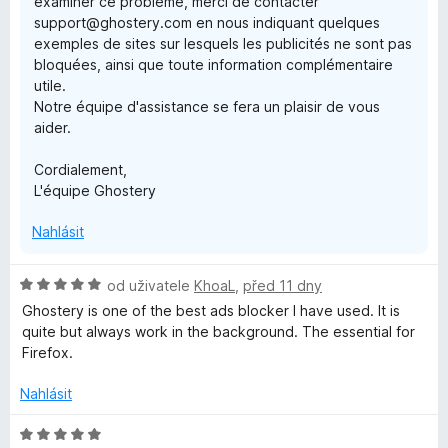
examiner ce problème, merci de contacter
z
support@ghostery.com en nous indiquant quelques
5
exemples de sites sur lesquels les publicités ne sont pas
bloquées, ainsi que toute information complémentaire
utile.
Notre équipe d'assistance se fera un plaisir de vous
aider.
Cordialement,
L'équipe Ghostery
Nahlásit
H
od uživatele
KhoaL
,
před 11 dny
o
Ghostery is one of the best ads blocker I have used. It is
d
quite but always work in the background. The essential for
n
Firefox.
o
c
Nahlásit
e
n
H