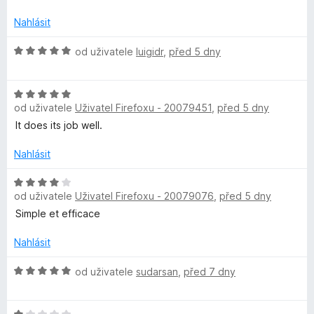
o
o
n
c
í
Nahlásit
c
e
:
n
5
H
od uživatele
luigidr
,
před 5 dny
í
z
o
k
:
5
d
5
H
n
e
z
od uživatele
Uživatel Firefoxu - 20079451
,
před 5 dny
o
o
5
d
c
It does its job well.
r
n
e
o
n
Nahlásit
c
í
e
H
:
od uživatele
Uživatel Firefoxu - 20079076
,
před 5 dny
n
o
5
í
d
z
Simple et efficace
:
n
5
5
o
Nahlásit
z
c
5
e
H
od uživatele
sudarsan
,
před 7 dny
n
o
í
d