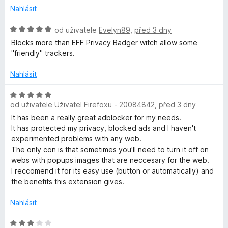
:
n
Nahlásit
o
5
o
z
c
H
od uživatele
Evelyn89
,
před 3 dny
5
e
s
o
Blocks more than EFF Privacy Badger witch allow some
n
d
"friendly" trackers.
í
n
t
:
o
Nahlásit
5
c
e
z
e
H
5
n
od uživatele
Uživatel Firefoxu - 20084842
,
před 3 dny
o
r
í
d
It has been a really great adblocker for my needs.
:
n
It has protected my privacy, blocked ads and I haven't
5
y
o
experimented problems with any web.
z
c
The only con is that sometimes you'll need to turn it off on
5
e
webs with popups images that are neccesary for the web.
–
n
I reccomend it for its easy use (button or automatically) and
í
the benefits this extension gives.
P
:
5
Nahlásit
r
z
5
H