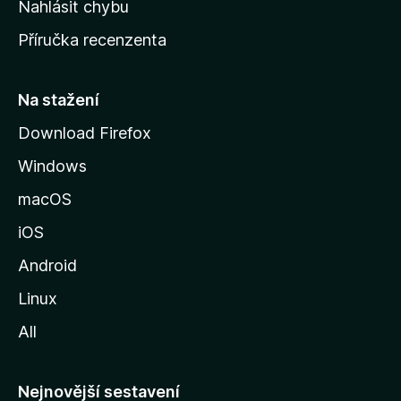
Nahlásit chybu
o
Příručka recenzenta
u
s
t
Na stažení
r
Download Firefox
á
Windows
n
k
macOS
u
iOS
M
o
Android
z
Linux
i
All
l
l
y
Nejnovější sestavení