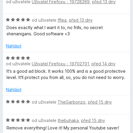
í
od uživatele
Uživatel Firefoxu - 19728269
,
před 13 dny
o
:
d
5
n
H
z
od uživatele
fflea
,
před 13 dny
o
o
5
c
Does exactly what I want it to, no frills, no secret
d
e
shenanigans. Good software <3
n
n
o
í
Nahlásit
c
:
e
H
5
n
od uživatele
Uživatel Firefoxu - 19702701
,
před 14 dny
o
z
í
d
5
It's a good ad block. It works 100% and is a good protective
:
n
level. It'll protect you from all, so, you do not need to worry.
5
o
z
c
Nahlásit
5
e
n
H
od uživatele
TheGarbonzo
,
před 15 dny
í
o
:
d
H
5
n
od uživatele
thebuhaka
,
před 15 dny
o
z
o
Remove everything! Love it! My personal Youtube saver!
d
5
c