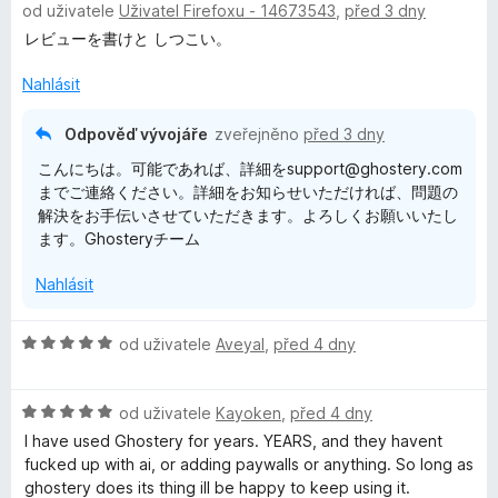
od uživatele
Uživatel Firefoxu - 14673543
,
před 3 dny
o
i
d
レビューを書けと しつこい。
n
v
o
Nahlásit
c
a
e
Odpověď vývojáře
zveřejněno
před 3 dny
n
こんにちは。可能であれば、詳細をsupport@ghostery.com
c
í
までご連絡ください。詳細をお知らせいただければ、問題の
:
解決をお手伝いさせていただきます。よろしくお願いいたし
3
y
ます。Ghosteryチーム
z
5
A
Nahlásit
d
H
od uživatele
Aveyal
,
před 4 dny
o
B
d
H
n
od uživatele
Kayoken
,
před 4 dny
o
o
I have used Ghostery for years. YEARS, and they havent
l
d
c
fucked up with ai, or adding paywalls or anything. So long as
n
e
ghostery does its thing ill be happy to keep using it.