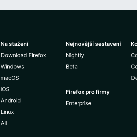
Na stažení
Nejnovější sestavení
K
Download Firefox
Nightly
C
Windows
Beta
Co
macOS
De
iOS
Firefox pro firmy
Android
Enterprise
Linux
All