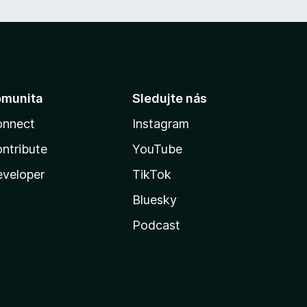
omunita
Sledujte nás
onnect
Instagram
ntribute
YouTube
veloper
TikTok
Bluesky
Podcast