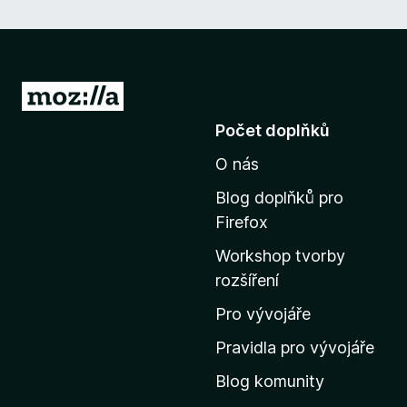
P
ř
Počet doplňků
e
O nás
j
í
Blog doplňků pro
t
Firefox
n
Workshop tvorby
a
rozšíření
d
o
Pro vývojáře
m
Pravidla pro vývojáře
o
Blog komunity
v