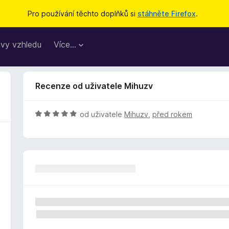
Pro používání těchto doplňků si
stáhněte Firefox
.
vy vzhledu
Více…
Recenze od uživatele Mihuzv
H
od uživatele
Mihuzv
,
před rokem
o
d
n
o
c
e
n
í
:
5