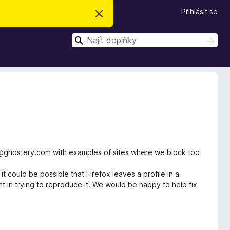
Přihlásit se
S
k
r
H
ý
H
t
l
l
e
e
d
d
a
t
a
t
@ghostery.com with examples of sites where we block too
t could be possible that Firefox leaves a profile in a
nt in trying to reproduce it. We would be happy to help fix