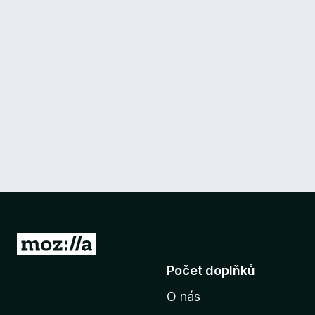
P
ř
Počet doplňků
e
O nás
j