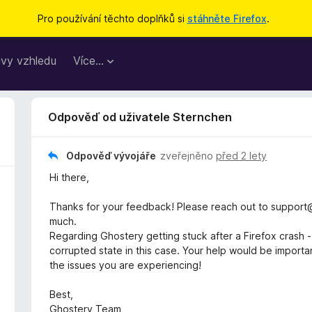
Pro používání těchto doplňků si
stáhněte Firefox
.
vy vzhledu
Více…
Odpověď od uživatele Sternchen
Odpověď vývojáře
zveřejněno
před 2 lety
Hi there,
Thanks for your feedback! Please reach out to support
much.
Regarding Ghostery getting stuck after a Firefox crash - i
corrupted state in this case. Your help would be importa
the issues you are experiencing!
Best,
Ghostery Team