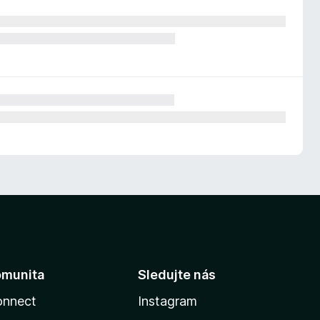
omunita
Sledujte nás
onnect
Instagram