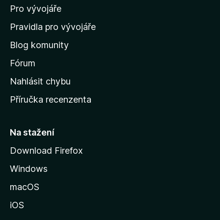
Pro vývojáře
o
o
m
Pravidla pro vývojáře
o
r
Blog komunity
v
u
s
Fórum
k
Nahlásit chybu
s
o
Příručka recenzenta
u
t
s
t
Na stažení
i
r
Download Firefox
á
m
Windows
n
e
k
macOS
u
t
iOS
M