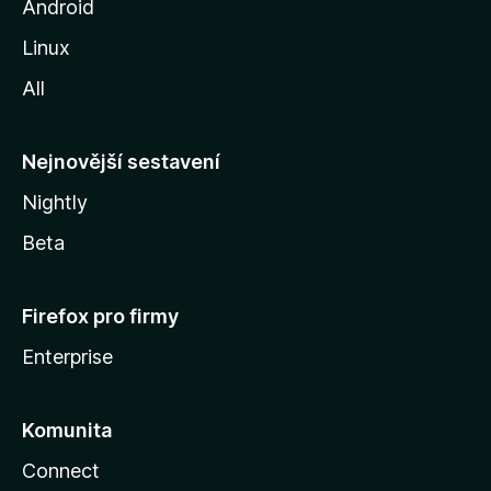
o
Android
r
z
Linux
i
a
All
l
c
l
y
Nejnovější sestavení
k
Nightly
i
Beta
n
Firefox pro firmy
g
Enterprise
Komunita
Connect