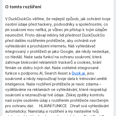
O tomto rozšíření
V DuckDuckGo věříme, že nejlepší způsob, jak ochránit tvoje
osobní údaje před hackery, podvodníky a společnostmi, co
jim soukromí moc neříká, je vůbec jim přístup k tvým údajům
neumožnit. Proto dávají milióny lidí přednost DuckDuckGo
před dalšími rozšířeními prohlížeče, aby ochránili své
vyhledávání a procházení internetu. Náš vyhledávač
integrovaný v prohlížeči je jako Google, ale nikdy nesleduje,
co hledáš. Naše sada funkcí na ochranu soukromí, která
zahrnuje blokování reklamních trackerů a cookies, brání
firmám ve sběru tvých dat. Naše volitelné integrované
funkce s podporou AI, Search Assist a
Duck.ai
, jsou
soukromé a nikdy nepoužívají tvoje data k trénování umělé
inteligence. Naše rozšíření prohlížeče je navíc zdarma –
vyděláváme na reklamách ve vyhledávání, které respektují
soukromí a nezneužívají tvé údaje. Získej zpátky kontrolu
nad svými osobními údaji s rozšířením prohlížeče navrženým
pro ochranu dat. HLAVNÍ FUNKCE Chraň svá vyhledávání
automaticky: Nainstaluj si rozšíření a my nastavíme tvůj