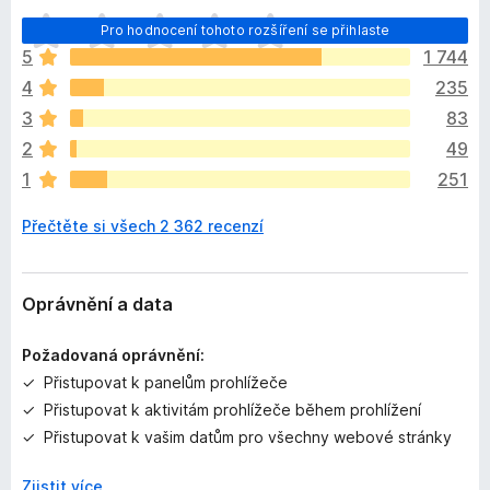
Z
Pro hodnocení tohoto rozšíření se přihlaste
a
5
1 744
t
4
235
í
m
3
83
n
2
49
e
1
251
h
o
Přečtěte si všech 2 362 recenzí
d
n
o
c
Oprávnění a data
e
n
Požadovaná oprávnění:
o
Přistupovat k panelům prohlížeče
Přistupovat k aktivitám prohlížeče během prohlížení
Přistupovat k vašim datům pro všechny webové stránky
Zjistit více