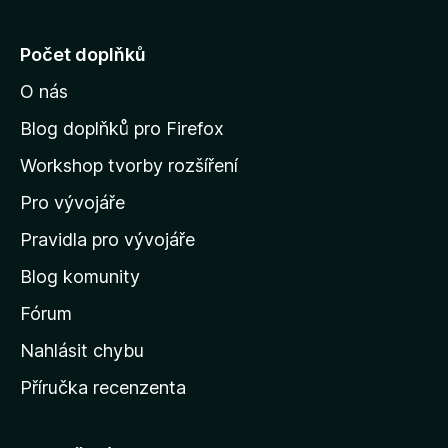
e
j
Počet doplňků
í
O nás
t
n
Blog doplňků pro Firefox
a
Workshop tvorby rozšíření
d
Pro vývojáře
o
m
Pravidla pro vývojáře
o
Blog komunity
v
s
Fórum
k
Nahlásit chybu
o
Příručka recenzenta
u
s