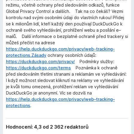
režimu, včetně ochrany před sledováním odkazů, funkce
Global Privacy Control a dalších. Tak na co čekáš? Vezmi
kontrolu nad svými osobními údaji do vlastních rukou! Přidej
se k milionům lidí, kteří každý den používají DuckDuckGo k
ochraně svého vyhledávání, prohlížení webu a posílání e–
mailů. Další informace o bezplatné ochraně před trackery si
můžeš přečíst na adrese
https://help.duckduckgo.com/privacy/web-tracking-
protections.Zásady
ochrany osobních údajů:
https://duckduckgo.com/privacy/
Podmínky služby:
https://duckduckgo.com/terms
Poznámka k ochraně
před sledováním třetími stranami a reklamám ve vyhledávání:
I když možnost sledovat kliknutí na reklamy ve vyhledávání
je kvůli tomu omezená, prohlížení reklam ve vyhledávání
DuckDuckGo je anonymní. Víc se dozvíš na
https://help.duckduckgo.com/privacy/web–tracking–
protections
.
Hodnocení: 4,3 od 2 362 redaktorů