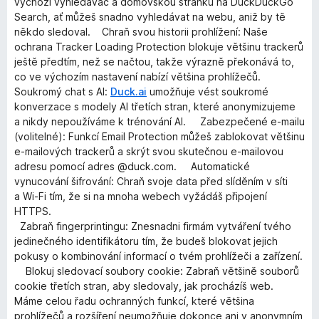
výchozí vyhledávač a domovskou stránku na DuckDuckGo
Search, ať můžeš snadno vyhledávat na webu, aniž by tě
někdo sledoval. Chraň svou historii prohlížení: Naše
ochrana Tracker Loading Protection blokuje většinu trackerů
ještě předtím, než se načtou, takže výrazně překonává to,
co ve výchozím nastavení nabízí většina prohlížečů.
Soukromý chat s AI:
Duck.ai
umožňuje vést soukromé
konverzace s modely AI třetích stran, které anonymizujeme
a nikdy nepoužíváme k trénování AI. Zabezpečené e-mailu
(volitelné): Funkcí Email Protection můžeš zablokovat většinu
e-mailových trackerů a skrýt svou skutečnou e-mailovou
adresu pomocí adres @duck.com. Automatické
vynucování šifrování: Chraň svoje data před slíděním v síti
a Wi-Fi tím, že si na mnoha webech vyžádáš připojení
HTTPS.
Zabraň fingerprintingu: Znesnadni firmám vytváření tvého
jedinečného identifikátoru tím, že budeš blokovat jejich
pokusy o kombinování informací o tvém prohlížeči a zařízení.
Blokuj sledovací soubory cookie: Zabraň většině souborů
cookie třetích stran, aby sledovaly, jak procházíš web.
Máme celou řadu ochranných funkcí, které většina
prohlížečů a rozšíření neumožňuje dokonce ani v anonymním