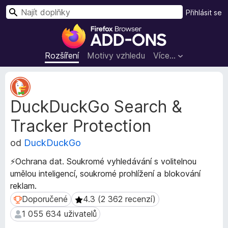
H
Přihlásit se
l
D
e
o
d
p
Rozšíření
Motivy vzhledu
Více…
a
l
t
ň
M
k
e
DuckDuckGo Search &
t
y
a
d
Tracker Protection
d
o
a
p
od
DuckDuckGo
t
r
a
⚡Ochrana dat. Soukromé vyhledávání s volitelnou
o
r
umělou inteligencí, soukromé prohlížení a blokování
h
o
reklam.
z
l
š
Doporučené
4.3 (2 362 recenzí)
Doporučené
4.3 (2 362 recenzí)
í
í
ž
1 055 634 uživatelů
1 055 634 uživatelů
ř
e