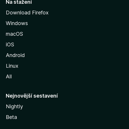
t
Na stažení
r
Download Firefox
á
Windows
n
k
macOS
u
iOS
M
o
Android
z
Linux
i
All
l
l
y
Nejnovější sestavení
Nightly
Beta