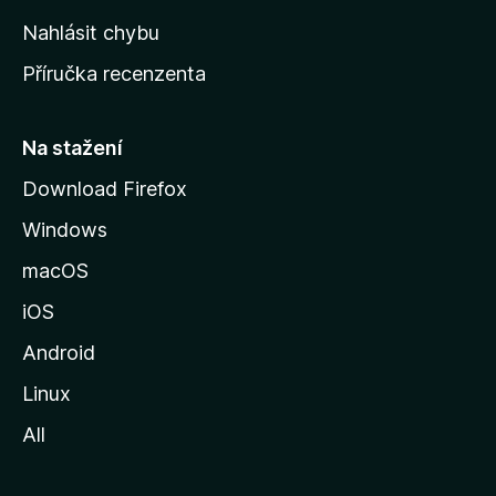
k
Nahlásit chybu
o
Příručka recenzenta
u
s
t
Na stažení
r
Download Firefox
á
Windows
n
k
macOS
u
iOS
M
o
Android
z
Linux
i
All
l
l