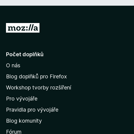
P
ř
e
j
Počet doplňků
í
O nás
t
n
Blog doplňků pro Firefox
a
Workshop tvorby rozšíření
d
Pro vývojáře
o
m
Pravidla pro vývojáře
o
Blog komunity
v
s
Fórum