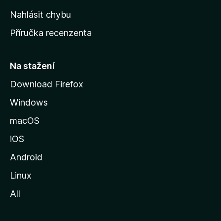
k
Nahlásit chybu
o
Příručka recenzenta
u
s
t
Na stažení
r
Download Firefox
á
Windows
n
k
macOS
u
iOS
M
o
Android
z
Linux
i
All
l
l