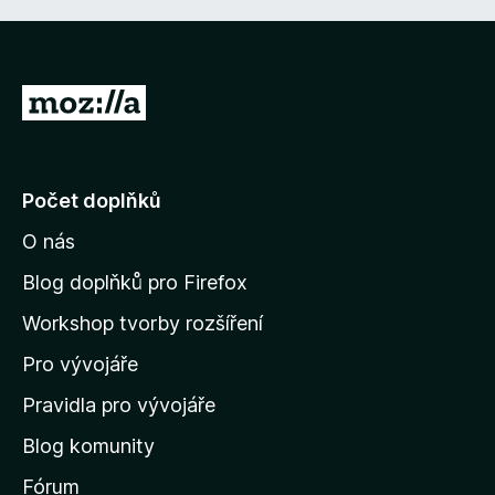
P
ř
e
j
Počet doplňků
í
O nás
t
n
Blog doplňků pro Firefox
a
Workshop tvorby rozšíření
d
Pro vývojáře
o
m
Pravidla pro vývojáře
o
Blog komunity
v
s
Fórum