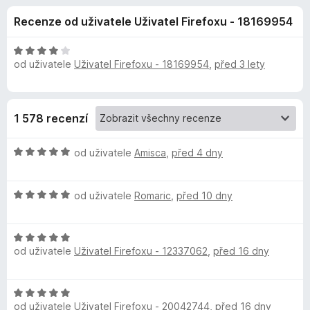
e
4
č
Recenze od uživatele Uživatel Firefoxu - 18169954
,
e
d
8
F
z
H
i
od uživatele
Uživatel Firefoxu - 18169954
,
před 3 lety
o
5
o
r
d
n
e
p
o
f
1 578 recenzí
c
o
l
e
x
H
n
od uživatele
Amisca
,
před 4 dny
ň
o
í
d
:
H
n
od uživatele
Romaric
,
před 10 dny
4
k
o
o
z
d
c
5
u
H
n
e
od uživatele
Uživatel Firefoxu - 12337062
,
před 16 dny
o
o
n
D
d
c
í
n
e
:
H
o
n
5
e
od uživatele
Uživatel Firefoxu - 20042744
,
před 16 dny
o