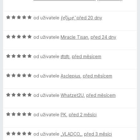
c
í
z
d
e
:
5
c
n
n
5
H
od uživatele
ܻ⨍ꫀׁׅܻ݊ᥣׁׅ֪ꪱׁׁׁׅׅׅ℘ꫀׁׅܻ݊
,
před 20 dny
o
í
z
o
e
c
:
5
d
e
5
H
n
od uživatele
Miracle Tisan
,
před 24 dny
n
n
z
o
o
í
5
d
c
:
t
H
n
od uživatele
肉肉
,
před měsícem
e
5
o
o
n
z
d
r
c
í
5
H
n
od uživatele
Asclepius
,
před měsícem
e
:
o
o
n
5
a
d
c
í
z
H
n
od uživatele
Whatzet2U
,
před měsícem
e
:
5
l
o
o
n
5
d
c
í
z
H
e
n
od uživatele
PK
,
před 2 měsíci
e
:
5
o
o
n
5
d
c
í
z
y
H
n
od uživatele
_VLADCO_
,
před 3 měsíci
e
:
5