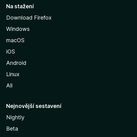
t
Na stažení
r
Download Firefox
á
Windows
n
k
macOS
u
iOS
M
o
Android
z
Linux
i
All
l
l
y
Nejnovější sestavení
Nightly
Beta