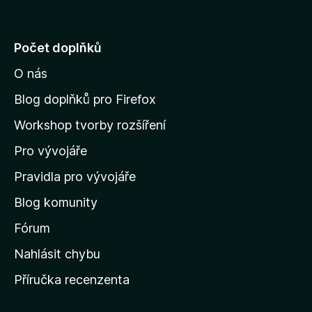
ř
e
j
Počet doplňků
í
O nás
t
n
Blog doplňků pro Firefox
a
Workshop tvorby rozšíření
d
Pro vývojáře
o
m
Pravidla pro vývojáře
o
Blog komunity
v
s
Fórum
k
Nahlásit chybu
o
Příručka recenzenta
u
s