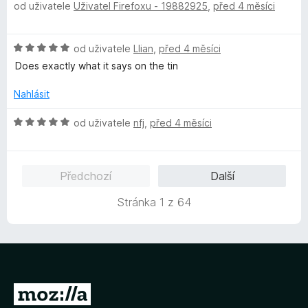
5
od uživatele
Uživatel Firefoxu - 19882925
,
před 4 měsíci
o
c
:
d
e
5
n
n
z
H
od uživatele
Llian
,
před 4 měsíci
o
í
5
o
c
Does exactly what it says on the tin
:
d
e
5
n
n
Nahlásit
z
o
í
5
c
H
:
od uživatele
nfj
,
před 4 měsíci
e
o
5
n
d
z
í
n
5
Předchozí
Další
:
o
5
c
Stránka 1 z 64
z
e
5
n
í
:
5
z
P
5