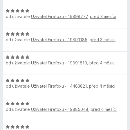
e
5
n
n
z
H
o
í
5
od uživatele
Uživatel Firefoxu - 19898777
,
před 3 měsíci
o
c
:
d
e
5
n
n
z
H
o
í
5
od uživatele
Uživatel Firefoxu - 19893185
,
před 3 měsíci
o
c
:
d
e
5
n
n
z
H
o
í
5
od uživatele
Uživatel Firefoxu - 19891810
,
před 4 měsíci
o
c
:
d
e
5
n
n
z
H
o
í
5
od uživatele
Uživatel Firefoxu - 14463821
,
před 4 měsíci
o
c
:
d
e
5
n
n
z
H
o
í
5
od uživatele
Uživatel Firefoxu - 19885048
,
před 4 měsíci
o
c
:
d
e
5
n
n
z
H
o
í