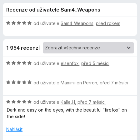
e
4
č
Recenze od uživatele Sam4_Weapons
,
e
d
7
F
z
H
od uživatele
Sam4_Weapons
,
před rokem
i
o
5
o
r
d
n
e
p
1 954 recenzí
o
f
c
o
l
e
H
od uživatele
elsenfox
,
před 5 měsíci
x
n
o
ň
í
d
:
H
n
od uživatele
Maximilien Perron
,
před 7 měsíci
5
o
o
k
z
d
c
5
H
n
od uživatele
Kalle.H
,
před 7 měsíci
e
u
o
o
n
Dark and easy on the eyes, with the beautiful "firefox" on
d
c
í
the side!
D
n
e
:
o
n
5
Nahlásit
a
c
í
z