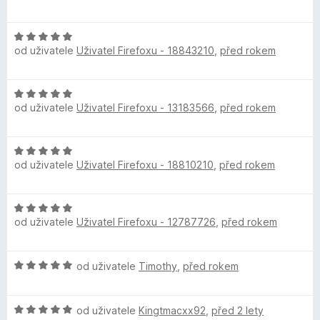
o
z
c
d
5
e
H
n
n
od uživatele
Uživatel Firefoxu - 18843210
,
před rokem
o
o
í
d
c
:
n
e
5
H
o
n
z
od uživatele
Uživatel Firefoxu - 13183566
,
před rokem
o
c
í
5
d
e
:
n
n
5
H
o
í
z
od uživatele
Uživatel Firefoxu - 18810210
,
před rokem
o
c
:
5
d
e
5
n
n
z
H
o
í
5
od uživatele
Uživatel Firefoxu - 12787726
,
před rokem
o
c
:
d
e
5
n
n
z
H
od uživatele
Timothy
,
před rokem
o
í
5
o
c
:
d
e
5
H
n
od uživatele
Kingtmacxx92
,
před 2 lety
n
z