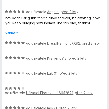
o
o
í
5
d
c
:
H
n
od uživatele
Angelo
,
před 2 lety
e
5
o
o
n
I've been using this theme since forever, it's amazing, how
z
d
c
í
you keep bringing new themes like this one, thanks!
5
n
e
:
o
n
5
Nahlásit
c
í
z
e
:
5
H
od uživatele
DreadHarmonyXX92
,
před 2 lety
n
5
o
í
z
d
:
5
H
n
od uživatele
Kramerica13
,
před 2 lety
5
o
o
z
d
c
5
H
n
od uživatele
Lukr01
,
před 2 lety
e
o
o
n
d
c
í
H
n
e
:
od uživatele
Uživatel Firefoxu - 16652871
,
před 2 lety
o
o
n
5
d
c
í
z
n
e
:
5
H
od uživatele
m1ksu
,
před 2 lety
o
n