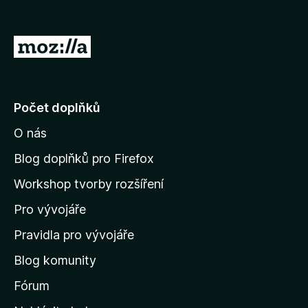
:
5
5
z
P
5
ř
e
j
Počet doplňků
í
O nás
t
n
Blog doplňků pro Firefox
a
Workshop tvorby rozšíření
d
Pro vývojáře
o
m
Pravidla pro vývojáře
o
Blog komunity
v
s
Fórum
k