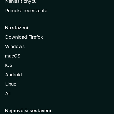
Nahlásit chybu
o
Příručka recenzenta
u
s
t
Na stažení
r
Download Firefox
á
Windows
n
k
macOS
u
iOS
M
o
Android
z
Linux
i
All
l
l
y
Nejnovější sestavení