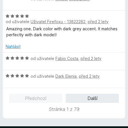
5
o
c
í
z
d
e
:
5
H
n
n
4
od uživatele
Uživatel Firefoxu - 13822282
,
před 2 lety
o
o
í
z
d
c
Amazing one. Dark color with dark grey accent. It matches
:
5
n
e
perfectly with dark mode!!
4
o
n
z
c
í
Nahlásit
5
e
:
n
H
5
od uživatele
Fabio Costa
,
před 2 lety
í
o
z
:
d
5
H
5
n
od uživatele
Dark Elenia
,
před 2 lety
o
z
o
d
5
c
n
e
Předchozí
Další
o
n
c
í
Stránka 1 z 79
e
:
n
5
í
z