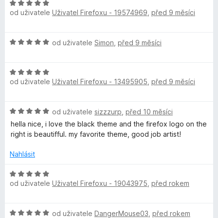
e
:
5
H
n
5
od uživatele
Uživatel Firefoxu - 19574969
,
před 9 měsíci
o
r
í
z
d
:
5
n
k
H
5
od uživatele
Simon
,
před 9 měsíci
o
o
z
c
F
d
5
e
H
n
n
od uživatele
Uživatel Firefoxu - 13495905
,
před 9 měsíci
o
o
o
í
d
c
:
n
e
5
x
H
od uživatele
sizzzurp
,
před 10 měsíci
o
n
z
o
c
í
hella nice, i love the black theme and the firefox logo on the
5
d
e
:
right is beautifful. my favorite theme, good job artist!
n
n
5
o
í
Nahlásit
z
c
:
5
e
H
5
n
od uživatele
Uživatel Firefoxu - 19043975
,
před rokem
o
z
í
d
5
:
n
H
5
od uživatele
DangerMouse03
,
před rokem
o