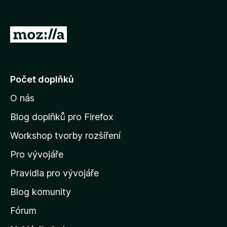
:
5
5
z
P
5
ř
e
j
Počet doplňků
í
O nás
t
n
Blog doplňků pro Firefox
a
Workshop tvorby rozšíření
d
Pro vývojáře
o
m
Pravidla pro vývojáře
o
Blog komunity
v
s
Fórum
k