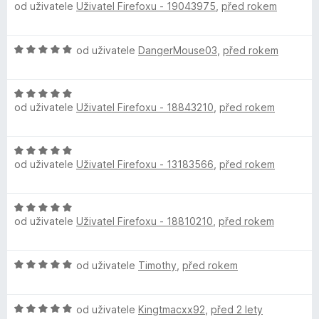
5
od uživatele
Uživatel Firefoxu - 19043975
,
před rokem
o
o
z
d
c
5
n
e
H
od uživatele
DangerMouse03
,
před rokem
o
n
o
c
í
d
e
:
H
n
n
5
od uživatele
Uživatel Firefoxu - 18843210
,
před rokem
o
o
í
z
d
c
:
5
n
e
5
H
o
n
z
od uživatele
Uživatel Firefoxu - 13183566
,
před rokem
o
c
í
5
d
e
:
n
n
5
H
o
í
z
od uživatele
Uživatel Firefoxu - 18810210
,
před rokem
o
c
:
5
d
e
5
n
n
z
H
od uživatele
Timothy
,
před rokem
o
í
5
o
c
:
d
e
5
H
n
od uživatele
Kingtmacxx92
,
před 2 lety
n
z