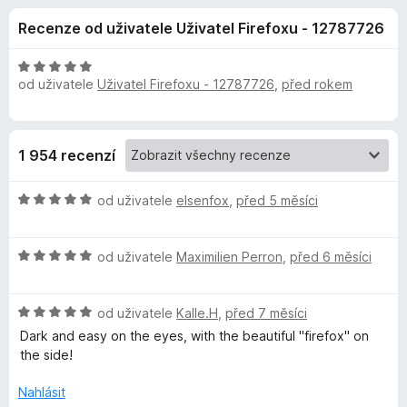
e
4
č
Recenze od uživatele Uživatel Firefoxu - 12787726
,
e
d
7
F
z
H
i
od uživatele
Uživatel Firefoxu - 12787726
,
před rokem
o
5
o
r
d
n
e
p
o
f
1 954 recenzí
c
o
l
e
x
H
n
od uživatele
elsenfox
,
před 5 měsíci
ň
o
í
d
:
H
n
od uživatele
Maximilien Perron
,
před 6 měsíci
5
k
o
o
z
d
c
5
u
H
n
od uživatele
Kalle.H
,
před 7 měsíci
e
o
o
n
Dark and easy on the eyes, with the beautiful "firefox" on
D
d
c
í
the side!
n
e
:
o
n
5
a
Nahlásit