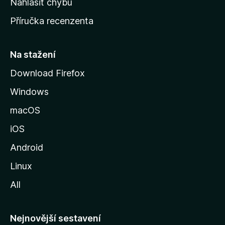
Nahlásit chybu
o
Příručka recenzenta
u
s
t
Na stažení
r
Download Firefox
á
Windows
n
k
macOS
u
iOS
M
o
Android
z
Linux
i
All
l
l
y
Nejnovější sestavení