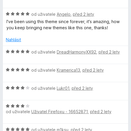
o
o
í
5
d
c
:
H
n
od uživatele
Angelo
,
před 2 lety
e
5
o
o
n
I've been using this theme since forever, it's amazing, how
z
d
c
í
you keep bringing new themes like this one, thanks!
5
n
e
:
o
n
5
Nahlásit
c
í
z
e
:
5
H
od uživatele
DreadHarmonyXX92
,
před 2 lety
n
5
o
í
z
d
:
5
H
n
od uživatele
Kramerica13
,
před 2 lety
5
o
o
z
d
c
5
H
n
od uživatele
Lukr01
,
před 2 lety
e
o
o
n
d
c
í
H
n
e
:
od uživatele
Uživatel Firefoxu - 16652871
,
před 2 lety
o
o
n
5
d
c
í
z
n
e
:
5
H
od uživatele
m1ksu
,
před 2 lety
o
n