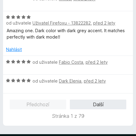
5
o
c
í
z
d
e
:
5
H
n
n
4
od uživatele
Uživatel Firefoxu - 13822282
,
před 2 lety
o
o
í
z
d
c
Amazing one. Dark color with dark grey accent. It matches
:
5
n
e
perfectly with dark mode!!
4
o
n
z
c
í
Nahlásit
5
e
:
n
H
5
od uživatele
Fabio Costa
,
před 2 lety
í
o
z
:
d
5
H
5
n
od uživatele
Dark Elenia
,
před 2 lety
o
z
o
d
5
c
n
e
Předchozí
Další
o
n
c
í
Stránka 1 z 79
e
:
n
5
í
z