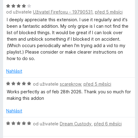
z
H
n
5
od uživatele
Uživatel Firefoxu - 19790531
,
před 5 měsíci
o
o
d
c
I deeply appreciate this extension. I use it regularly and it's
n
e
been a fantastic addition. My only gripe is I can not find the
o
n
list of blocked things. It would be great if I can look over
c
í
them and unblock something if I blocked it on accident.
e
:
(Which occurs periodically when I'm trying add a vid to my
n
5
playlist.) Please consider or make clearer instructions on
í
z
how to do so.
:
5
4
Nahlásit
z
5
H
od uživatele
scarekrow
,
před 5 měsíci
o
Works perfectly as of feb 28th 2026. Thank you so much for
d
making this addon
n
o
Nahlásit
c
e
H
od uživatele
Dream Custody
,
před 6 měsíci
n
o
í
d