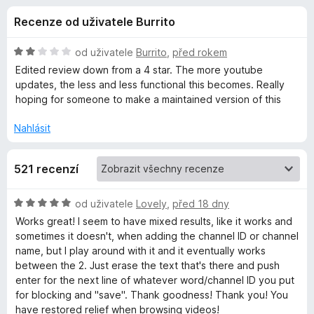
e
3
č
Recenze od uživatele Burrito
,
e
d
9
F
z
H
od uživatele
Burrito
,
před rokem
i
o
5
o
Edited review down from a 4 star. The more youtube
r
d
updates, the less and less functional this becomes. Really
n
e
hoping for someone to make a maintained version of this
p
o
f
c
Nahlásit
o
l
e
x
n
ň
521 recenzí
í
:
2
k
H
od uživatele
Lovely
,
před 18 dny
z
o
Works great! I seem to have mixed results, like it works and
5
d
u
sometimes it doesn't, when adding the channel ID or channel
n
name, but I play around with it and it eventually works
o
between the 2. Just erase the text that's there and push
B
c
enter for the next line of whatever word/channel ID you put
e
for blocking and "save". Thank goodness! Thank you! You
l
n
have restored relief when browsing videos!