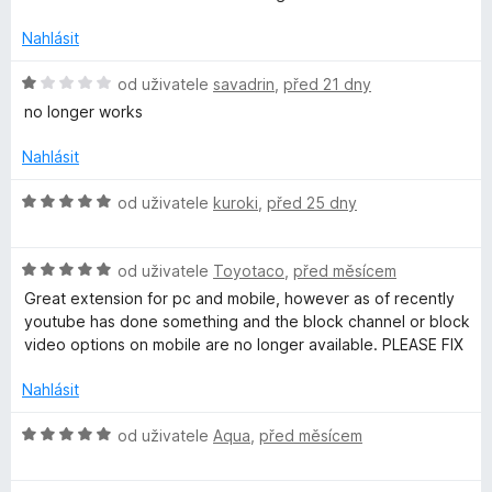
í
o
:
Nahlásit
5
z
H
od uživatele
savadrin
,
před 21 dny
c
5
o
no longer works
d
k
n
Nahlásit
o
T
c
H
od uživatele
kuroki
,
před 25 dny
e
o
u
n
d
í
H
n
od uživatele
Toyotaco
,
před měsícem
:
o
o
b
Great extension for pc and mobile, however as of recently
1
d
c
youtube has done something and the block channel or block
z
n
e
video options on mobile are no longer available. PLEASE FIX
e
5
o
n
c
í
Nahlásit
e
:
n
5
H
od uživatele
Aqua
,
před měsícem
í
z
o
:
5
d