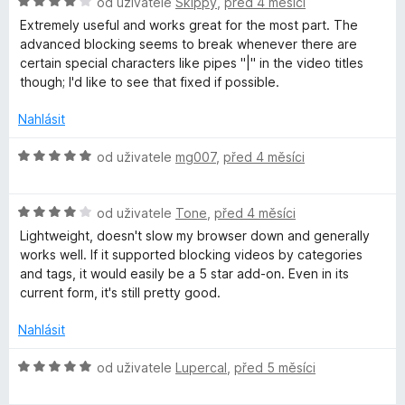
H
od uživatele
Skippy
,
před 4 měsíci
e
o
Extremely useful and works great for the most part. The
n
d
advanced blocking seems to break whenever there are
í
n
certain special characters like pipes "|" in the video titles
:
o
though; I'd like to see that fixed if possible.
5
c
z
e
Nahlásit
5
n
í
H
od uživatele
mg007
,
před 4 měsíci
:
o
4
d
z
H
n
od uživatele
Tone
,
před 4 měsíci
5
o
o
Lightweight, doesn't slow my browser down and generally
d
c
works well. If it supported blocking videos by categories
n
e
and tags, it would easily be a 5 star add-on. Even in its
o
n
current form, it's still pretty good.
c
í
e
:
Nahlásit
n
5
í
z
H
od uživatele
Lupercal
,
před 5 měsíci
:
5
o
4
d