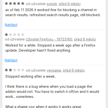
:
H
n
od uživatele
scmstr
,
před 6 měsíci
5
o
o
as of feb 11 2026 it worked fine for blocking a channel in
z
d
c
search results. refreshed search results page, still blocked.
5
n
e
o
n
Nahlásit
c
í
e
:
H
n
5
od uživatele
Uživatel Firefoxu - 19723160
,
před 6 měsíci
o
í
z
d
Worked for a while. Stopped a week ago after a Firefox
:
5
n
update. Developer hasn't fixed anything
5
o
z
c
Nahlásit
5
e
n
H
od uživatele
yensama
,
před 6 měsíci
í
o
Stopped working after a week.
:
d
1
n
I think there is a bug where when you load a page the
z
o
addon would not. You have to switch it off/on and it would
5
c
work.. sometimes.
e
n
What a shame coz when it works it works great.