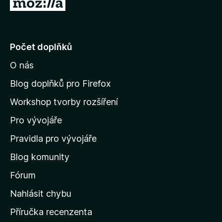
P
5
ř
e
j
Počet doplňků
í
O nás
t
n
Blog doplňků pro Firefox
a
Workshop tvorby rozšíření
d
Pro vývojáře
o
m
Pravidla pro vývojáře
o
Blog komunity
v
s
Fórum
k
Nahlásit chybu
o
Příručka recenzenta
u