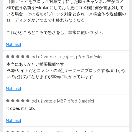
o
（例："Hik"をブロック対象文字にした時＋チャンネル主がコメ
c
欄で使う名前をHikakinにしており更にコメ欄に何か書き残して
e
いる場合、その名前がブロック対象とされコメ欄全体や返信欄の
n
ローディングがいつまでも終わらなくなる）
í
:
これがところどころで悪さをし、非常に使いづらい。
2
z
Nahlásit
5
H
od uživatele
ロッキー
,
před 3 měsíci
o
本当にありがたい拡張機能です
d
PC版サイトだとコメントの3点リーダーにブロックする項目がな
n
いのだけ気になりますが本当に助かっています
o
c
Nahlásit
e
n
H
od uživatele
M87
,
před 3 měsíci
í
o
It does it's job.
:
d
5
n
Nahlásit
z
o
5
c