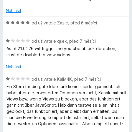
í
:
Nahlásit
2
z
H
od uživatele
Zazie
,
před 6 měsíci
5
o
d
H
n
od uživatele
qsek
,
před 7 měsíci
o
o
As of 21.01.26 will trigger the youtube ablock detection,
d
c
must be disabled to view videos
n
e
o
n
Nahlásit
c
í
e
:
H
od uživatele
KaiM4K
,
před 7 měsíci
n
5
o
Ein Stern für die gute Idee funktioniert leider gar nicht. Ich
í
z
d
habe über die erweiterten Optionen versucht, Kanäle mit null
:
5
n
Views bzw. wenig Views zu blocken, aber das funktioniert
1
o
gar nicht über JavaScript. Hab dann testweise allen Inhalt
z
c
geblockt, das funktioniert, aber bleibt dann erhalten, bis
5
e
man die Erweiterung komplett deinstalliert, selbst wenn man
n
die erweiterten Optionen ausschaltet. Also komplett unnütz.
í