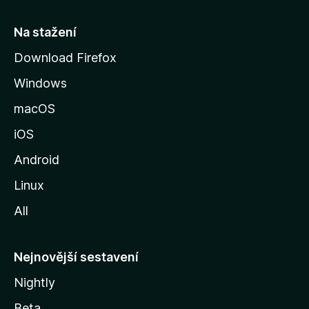
s
t
Na stažení
r
Download Firefox
á
Windows
n
k
macOS
u
iOS
M
o
Android
z
Linux
i
All
l
l
y
Nejnovější sestavení
Nightly
Beta