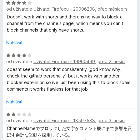
5
H
n
z
od uživatele
Uživatel Firefoxu - 20006208
,
před měsícem
o
o
5
d
c
Doesn't work with shorts and there is no way to block a
n
e
channel from the channels page, which means you can't
o
n
block channels that only have shorts.
c
í
e
:
Nahlásit
n
5
í
H
z
od uživatele
Uživatel Firefoxu - 19960499
,
před 2 měsíci
:
o
5
4
d
doesnt seem to work that consistently (god know why,
z
n
check the github personally) but it works with another
5
o
blocker extension so ive just been using this to block spam
c
comments it works flawless for that job
e
n
Nahlásit
í
:
H
od uživatele
Uživatel Firefoxu - 18597588
,
před 3 měsíci
4
o
z
d
ChannelNameでブロックした文字がコメント欄にまで影響を及
5
n
ぼす余計な挙動を採用している。