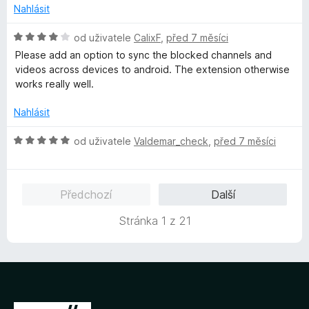
:
Nahlásit
1
z
H
od uživatele
CalixF
,
před 7 měsíci
5
o
Please add an option to sync the blocked channels and
d
videos across devices to android. The extension otherwise
n
works really well.
o
c
Nahlásit
e
n
H
od uživatele
Valdemar_check
,
před 7 měsíci
í
o
:
d
4
n
Předchozí
Další
z
o
5
c
Stránka 1 z 21
e
n
í
:
5
z