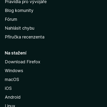
Pravidla pro vývojáře
o
Blog komunity
v
s
Fórum
k
Nahlásit chybu
o
Příručka recenzenta
u
s
t
Na stažení
r
Download Firefox
á
Windows
n
k
macOS
u
iOS
M
o
Android
z
Linux