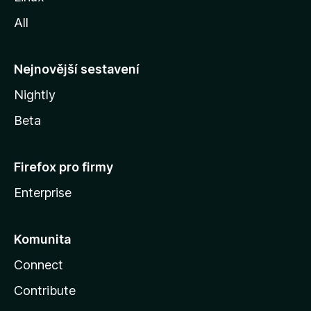
i
All
l
l
y
Nejnovější sestavení
Nightly
Beta
Firefox pro firmy
Enterprise
Komunita
Connect
Contribute