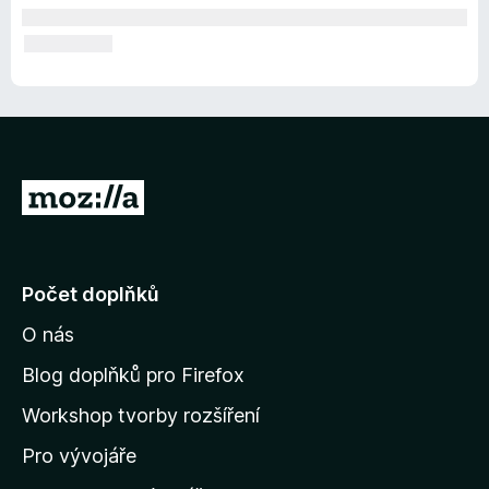
P
ř
e
j
Počet doplňků
í
O nás
t
n
Blog doplňků pro Firefox
a
Workshop tvorby rozšíření
d
Pro vývojáře
o
m