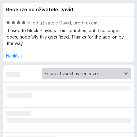
e
3
č
Recenze od uživatele David
,
e
d
9
F
z
H
od uživatele
David
,
před rokem
i
o
5
o
It used to block Playlists from searches, but it no longer
r
d
does, hopefully this gets fixed. Thanks for the add-on by
n
e
the way
p
o
f
c
Nahlásit
o
l
e
x
n
ň
í
:
4
k
z
5
u
B
l