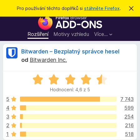
H
Přihlásit se
Pro používání těchto doplňků si
stáhněte Firefox
.
S
k
l
D
r
e
ý
o
t
d
p
Rozšíření
Motivy vzhledu
Více…
a
l
t
ň
R
Bitwarden – Bezplatný správce hesel
k
od
Bitwarden Inc.
y
e
d
H
o
c
o
p
Hodnocení: 4,6 z 5
d
r
e
n
5
7 743
o
o
4
599
h
n
c
l
3
254
e
í
n
z
2
216
í
ž
1
518
:
e