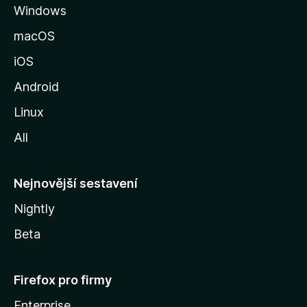
Windows
n
k
macOS
u
iOS
M
o
Android
z
Linux
i
All
l
l
y
Nejnovější sestavení
Nightly
Beta
Firefox pro firmy
Enterprise