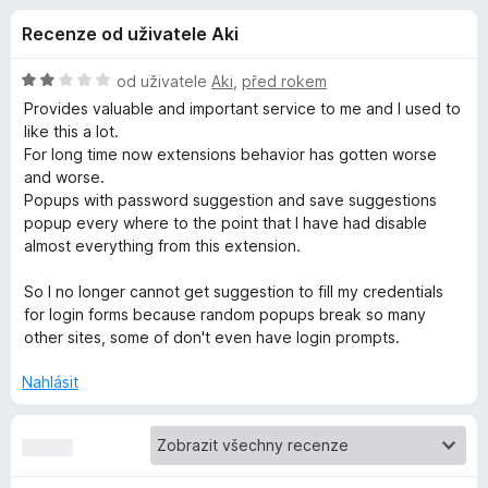
e
4
č
Recenze od uživatele Aki
,
e
d
6
F
z
H
od uživatele
Aki
,
před rokem
i
o
5
o
Provides valuable and important service to me and I used to
r
d
like this a lot.
n
e
For long time now extensions behavior has gotten worse
p
o
f
and worse.
c
Popups with password suggestion and save suggestions
o
l
e
popup every where to the point that I have had disable
x
n
almost everything from this extension.
ň
í
:
So I no longer cannot get suggestion to fill my credentials
2
k
for login forms because random popups break so many
z
other sites, some of don't even have login prompts.
5
u
Nahlásit
B
i