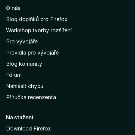
í
O nás
t
n
Blog doplňků pro Firefox
a
Workshop tvorby rozšíření
d
Pro vývojáře
o
m
Pravidla pro vývojáře
o
Blog komunity
v
s
Fórum
k
Nahlásit chybu
o
Příručka recenzenta
u
s
t
Na stažení
r
Download Firefox
á