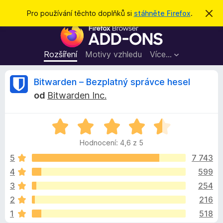
H
Přihlásit se
Pro používání těchto doplňků si
stáhněte Firefox
.
S
k
l
D
r
e
ý
o
t
d
p
Rozšíření
Motivy vzhledu
Více…
a
l
t
ň
R
Bitwarden – Bezplatný správce hesel
k
od
Bitwarden Inc.
y
e
d
H
o
c
o
p
Hodnocení: 4,6 z 5
d
r
e
n
5
7 743
o
o
4
599
h
n
c
l
3
254
e
í
n
z
2
216
í
ž
1
518
:
e