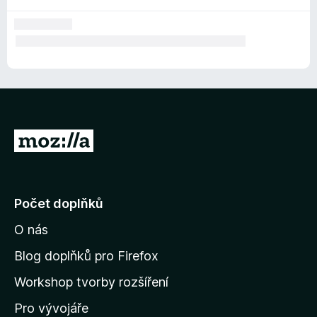
P
ř
e
j
Počet doplňků
í
O nás
t
n
Blog doplňků pro Firefox
a
Workshop tvorby rozšíření
d
Pro vývojáře
o