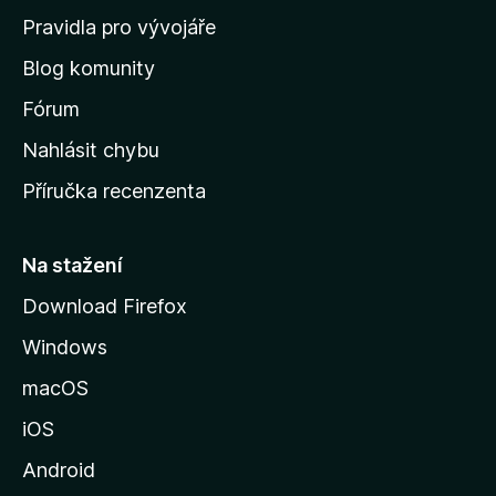
m
Pravidla pro vývojáře
o
Blog komunity
v
s
Fórum
k
Nahlásit chybu
o
Příručka recenzenta
u
s
t
Na stažení
r
Download Firefox
á
Windows
n
k
macOS
u
iOS
M
o
Android