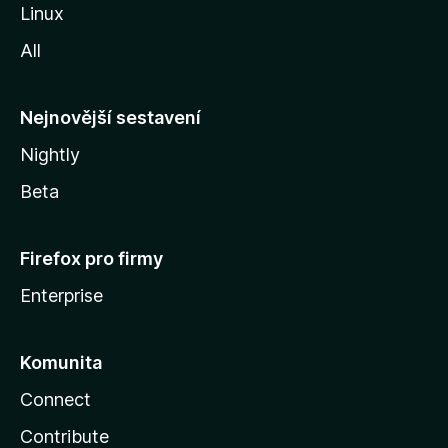
z
Linux
i
All
l
l
y
Nejnovější sestavení
Nightly
Beta
Firefox pro firmy
Enterprise
Komunita
Connect
Contribute