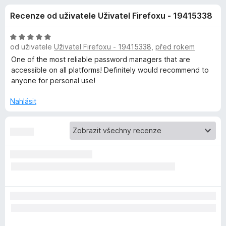
e
4
č
Recenze od uživatele Uživatel Firefoxu - 19415338
,
e
d
6
F
z
H
i
od uživatele
Uživatel Firefoxu - 19415338
,
před rokem
o
5
o
r
d
One of the most reliable password managers that are
n
e
accessible on all platforms! Definitely would recommend to
p
o
anyone for personal use!
f
c
o
l
e
Nahlásit
x
n
ň
í
:
5
k
z
5
u
B
i