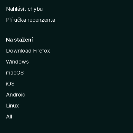
k
Nahlásit chybu
o
Příručka recenzenta
u
s
t
Na stažení
r
Download Firefox
á
Windows
n
k
macOS
u
iOS
M
o
Android
z
Linux
i
All
l
l