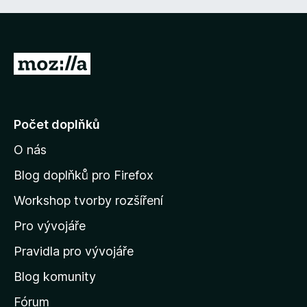
P
ř
e
j
Počet doplňků
í
O nás
t
n
Blog doplňků pro Firefox
a
Workshop tvorby rozšíření
d
Pro vývojáře
o
m
Pravidla pro vývojáře
o
Blog komunity
v
s
Fórum