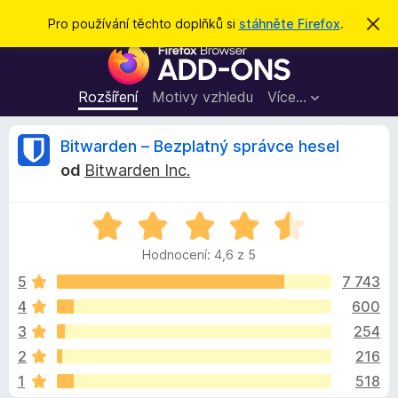
H
Přihlásit se
Pro používání těchto doplňků si
stáhněte Firefox
.
S
k
l
D
r
e
ý
o
t
d
p
Rozšíření
Motivy vzhledu
Více…
a
l
t
ň
R
Bitwarden – Bezplatný správce hesel
k
od
Bitwarden Inc.
y
e
d
H
o
c
o
p
Hodnocení: 4,6 z 5
d
r
e
n
5
7 743
o
o
4
600
h
n
c
l
3
254
e
í
n
z
2
216
í
ž
1
518
:
e