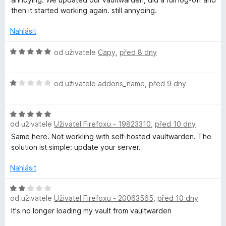
p
n
e
then it started working again. still annyoing.
o
n
r
c
í
Nahlásit
e
:
á
n
5
H
od uživatele
Capy
,
před 8 dny
í
z
o
:
v
5
d
4
H
n
od uživatele
addons_name
,
před 9 dny
z
o
o
c
5
d
c
H
n
e
e
od uživatele
Uživatel Firefoxu - 19823310
,
před 10 dny
o
o
n
d
c
í
Same here. Not workling with self-hosted vaultwarden. The
h
n
e
:
solution ist simple: update your server.
o
n
5
c
í
Nahlásit
z
e
e
:
5
n
H
1
s
od uživatele
Uživatel Firefoxu - 20063565
,
před 10 dny
í
o
z
:
d
5
It's no longer loading my vault from vaultwarden
e
5
n