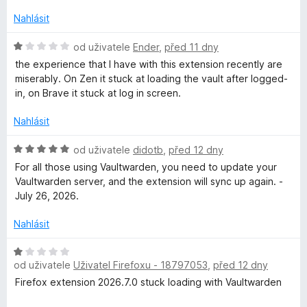
o
í
c
:
Nahlásit
e
5
n
H
z
od uživatele
Ender
,
před 11 dny
í
o
5
the experience that I have with this extension recently are
:
d
miserably. On Zen it stuck at loading the vault after logged-
5
n
in, on Brave it stuck at log in screen.
z
o
5
c
Nahlásit
e
n
H
od uživatele
didotb
,
před 12 dny
í
o
For all those using Vaultwarden, you need to update your
:
d
Vaultwarden server, and the extension will sync up again. -
1
n
July 26, 2026.
z
o
5
c
Nahlásit
e
n
H
í
od uživatele
Uživatel Firefoxu - 18797053
,
před 12 dny
o
:
d
Firefox extension 2026.7.0 stuck loading with Vaultwarden
5
n