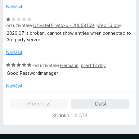
n
Nahlásit
í
:
H
1
od uživatele
Uživatel Firefoxu - 20058159
,
před 13 dny
o
z
d
2026.07 is broken, cannot show entries when connected to
5
n
3rd party server
o
c
Nahlásit
e
n
H
od uživatele
Hermann
,
před 13 dny
í
o
Good Passwordmanager
:
d
1
n
Nahlásit
z
o
5
c
Předchozí
Další
e
n
Stránka 1 z 374
í
:
5
z