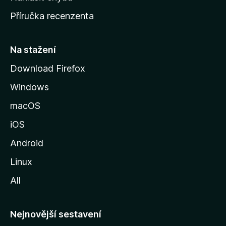
o
Příručka recenzenta
u
s
t
Na stažení
r
Download Firefox
á
Windows
n
k
macOS
u
iOS
M
o
Android
z
Linux
i
All
l
l
y
Nejnovější sestavení