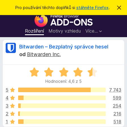
H
Přihlásit se
Pro používání těchto doplňků si
stáhněte Firefox
.
S
k
l
D
r
e
ý
o
t
d
p
Rozšíření
Motivy vzhledu
Více…
a
l
t
ň
R
Bitwarden – Bezplatný správce hesel
k
od
Bitwarden Inc.
y
e
d
H
o
c
o
p
Hodnocení: 4,6 z 5
d
r
e
n
5
7 743
o
o
4
599
h
n
c
l
3
254
e
í
n
z
2
216
í
ž
1
518
:
e