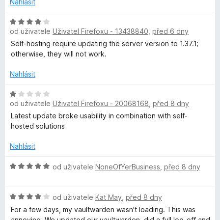
Nahlásit
e
e
n
H
z
í
od uživatele
Uživatel Firefoxu - 13438840
,
před 6 dny
o
:
d
Self-hosting require updating the server version to 1.37.1;
1
n
otherwise, they will not work.
p
z
o
5
c
Nahlásit
l
e
n
H
a
od uživatele
Uživatel Firefoxu - 20068168
,
před 8 dny
í
o
:
d
Latest update broke usability in combination with self-
t
4
n
hosted solutions
z
o
5
c
Nahlásit
n
e
n
H
od uživatele
NoneOfYerBusiness
,
před 8 dny
ý
í
o
:
d
s
H
1
n
od uživatele
Kat May
,
před 8 dny
o
z
o
For a few days, my vaultwarden wasn't loading. This was
d
5
c
annoying. We updated our vaultwarden, did a full log-off and