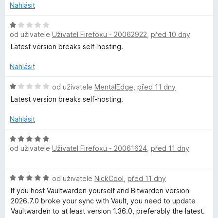
z
o
Nahlásit
l
5
c
e
H
od uživatele
Uživatel Firefoxu - 20062922
,
před 10 dny
n
o
í
d
Latest version breaks self-hosting.
:
n
2
o
Nahlásit
z
c
5
e
H
od uživatele
MentalEdge
,
před 11 dny
n
o
Latest version breaks self-hosting.
í
d
:
n
Nahlásit
1
o
z
c
H
5
e
od uživatele
Uživatel Firefoxu - 20061624
,
před 11 dny
o
n
d
í
n
H
:
od uživatele
NickCool
,
před 11 dny
o
o
1
c
If you host Vaultwarden yourself and Bitwarden version
d
z
e
2026.7.0 broke your sync with Vault, you need to update
n
5
n
Vaultwarden to at least version 1.36.0, preferably the latest.