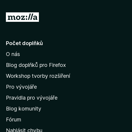
5
P
ř
e
j
Počet doplňků
í
O nás
t
n
Blog doplňků pro Firefox
a
Workshop tvorby rozšíření
d
Pro vývojáře
o
m
Pravidla pro vývojáře
o
Blog komunity
v
s
Fórum
k
Nahlásit chybu