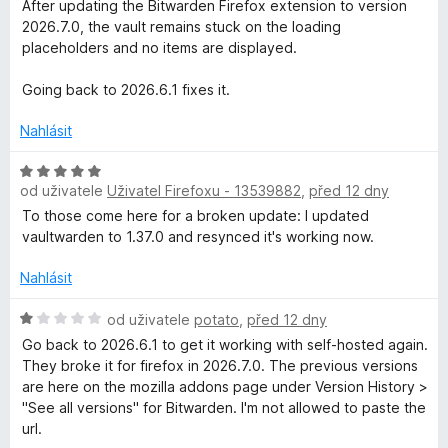
z
o
After updating the Bitwarden Firefox extension to version
5
c
2026.7.0, the vault remains stuck on the loading
e
placeholders and no items are displayed.
n
í
Going back to 2026.6.1 fixes it.
:
1
Nahlásit
z
5
H
od uživatele
Uživatel Firefoxu - 13539882
,
před 12 dny
o
d
To those come here for a broken update: I updated
n
vaultwarden to 1.37.0 and resynced it's working now.
o
c
Nahlásit
e
n
H
od uživatele
potato
,
před 12 dny
í
o
Go back to 2026.6.1 to get it working with self-hosted again.
:
d
They broke it for firefox in 2026.7.0. The previous versions
5
n
are here on the mozilla addons page under Version History >
z
o
"See all versions" for Bitwarden. I'm not allowed to paste the
5
c
url.
e