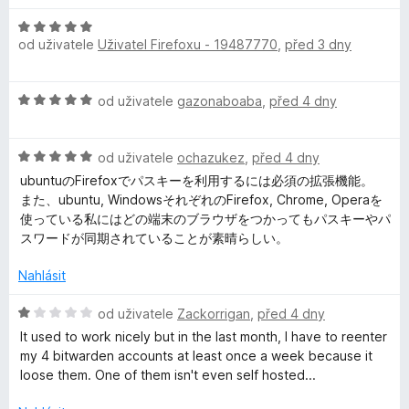
í
d
H
t
:
n
od uživatele
Uživatel Firefoxu - 19487770
,
před 3 dny
o
1
o
d
z
c
w
n
5
e
H
od uživatele
gazonaboaba
,
před 4 dny
o
n
a
o
c
í
d
e
:
H
n
od uživatele
ochazukez
,
před 4 dny
r
n
1
o
o
í
ubuntuのFirefoxでパスキーを利用するには必須の拡張機能。
z
d
c
:
また、ubuntu, WindowsそれぞれのFirefox, Chrome, Operaを
5
d
n
e
5
使っている私にはどの端末のブラウザをつかってもパスキーやパ
o
n
z
スワードが同期されていることが素晴らしい。
e
c
í
5
e
:
Nahlásit
n
n
5
í
z
H
od uživatele
Zackorrigan
,
před 4 dny
:
5
o
–
It used to work nicely but in the last month, I have to reenter
5
d
my 4 bitwarden accounts at least once a week because it
z
n
loose them. One of them isn't even self hosted...
B
5
o
c