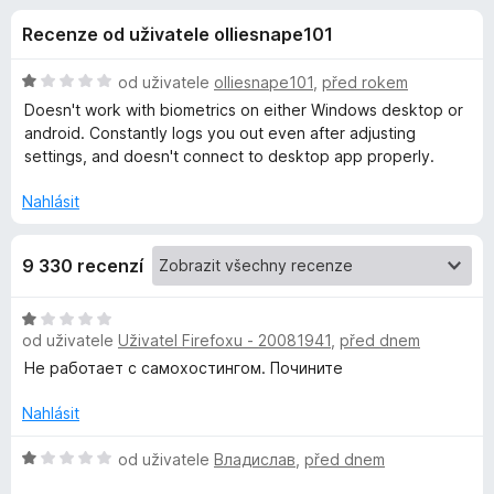
e
4
č
Recenze od uživatele olliesnape101
,
e
d
6
F
z
H
od uživatele
olliesnape101
,
před rokem
i
o
5
o
Doesn't work with biometrics on either Windows desktop or
r
d
android. Constantly logs you out even after adjusting
n
e
settings, and doesn't connect to desktop app properly.
p
o
f
c
Nahlásit
o
l
e
x
n
ň
9 330 recenzí
í
:
1
k
H
z
od uživatele
Uživatel Firefoxu - 20081941
,
před dnem
o
5
d
Не работает с самохостингом. Почините
u
n
o
Nahlásit
B
c
e
H
od uživatele
Владислав
,
před dnem
i
n
o