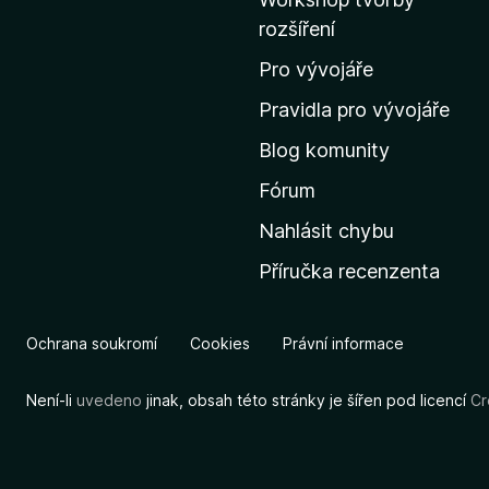
a
rozšíření
d
o
Pro vývojáře
m
Pravidla pro vývojáře
o
Blog komunity
v
s
Fórum
k
Nahlásit chybu
o
Příručka recenzenta
u
s
t
Ochrana soukromí
Cookies
Právní informace
r
á
Není-li
uvedeno
jinak, obsah této stránky je šířen pod licencí
Cr
n
k
u