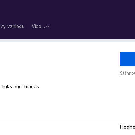
vy vzhledu
Více…
Stáhno
 links and images.
Hodno