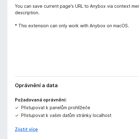
ř
č
You can save current page's URL to Anybox via context men
e
e
description.
n
F
í
* This extension can only work with Anybox on macOS.
i
r
e
f
o
x
Oprávnění a data
Požadovaná oprávnění:
Přistupovat k panelům prohlížeče
Přistupovat k vašim datům stránky localhost
Zjistit více