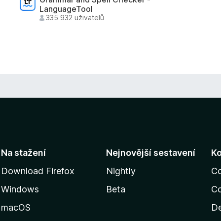
LanguageTool
335 932 uživatelů
Na stažení
Nejnovější sestavení
K
Download Firefox
Nightly
C
Windows
Beta
Co
macOS
De