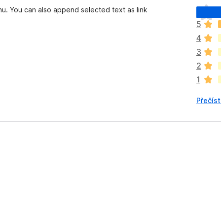
Z
u. You can also append selected text as link
a
5
t
4
í
m
3
n
2
e
1
h
o
Přečís
d
n
o
c
e
n
o