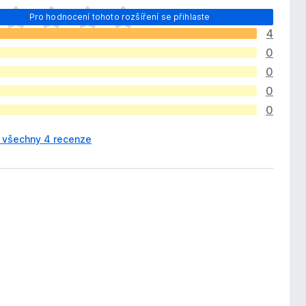
Pro hodnocení tohoto rozšíření se přihlaste
4
0
0
0
0
t všechny 4 recenze