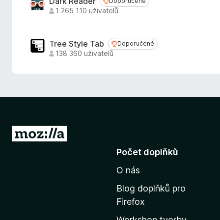
Dark Reader
Doporučené
Doporučené
1 265 110 uživatelů
Tree Style Tab
Doporučené
Doporučené
138 360 uživatelů
P
ř
Počet doplňků
e
O nás
j
í
Blog doplňků pro
t
Firefox
n
Workshop tvorby