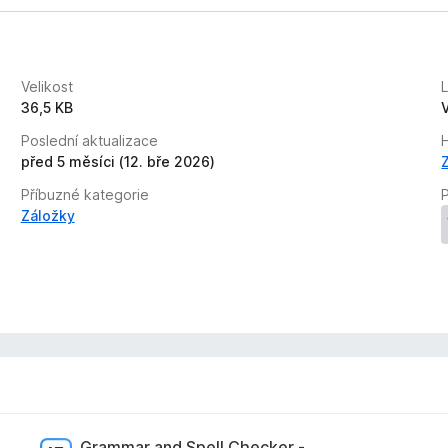
Velikost
36,5 KB
Poslední aktualizace
před 5 měsíci (12. bře 2026)
Příbuzné kategorie
P
Záložky
Grammar and Spell Checker -