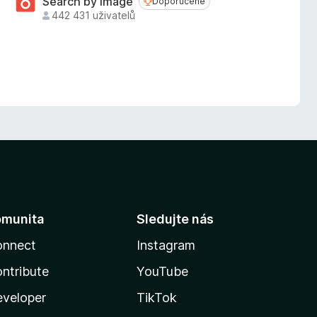
Search by Image
Doporučené
Doporučené
442 431 uživatelů
omunita
Sledujte nás
onnect
Instagram
ntribute
YouTube
veloper
TikTok