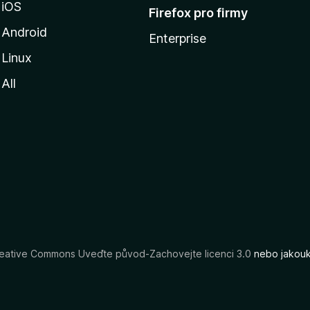
iOS
Firefox pro firmy
Android
Enterprise
Linux
All
eative Commons Uveďte původ-Zachovejte licenci 3.0
nebo jakouko