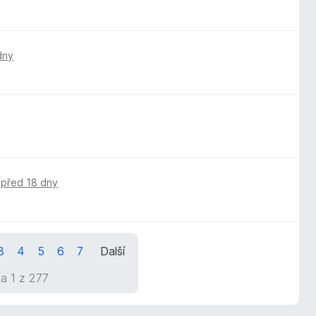
dny
,
před 18 dny
3
4
5
6
7
Další
a 1 z 277