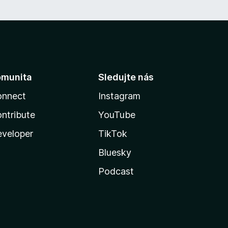
omunita
Sledujte nás
onnect
Instagram
ntribute
YouTube
veloper
TikTok
Bluesky
Podcast