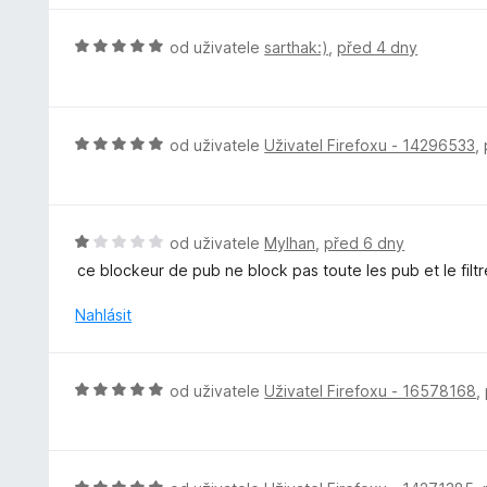
z
n
n
5
í
o
H
od uživatele
sarthak:)
,
před 4 dny
:
c
o
5
e
d
z
n
n
5
í
o
H
od uživatele
Uživatel Firefoxu - 14296533
,
:
c
o
5
e
d
z
n
n
5
í
o
H
od uživatele
Mylhan
,
před 6 dny
:
c
o
ce blockeur de pub ne block pas toute les pub et le filtre
5
e
d
z
n
n
Nahlásit
5
í
o
:
c
5
e
H
od uživatele
Uživatel Firefoxu - 16578168
,
z
n
o
5
í
d
:
n
1
o