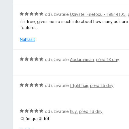
d
:
n
1
o
H
od uživatele
Uživatel Firefoxu - 19814105
,
z
c
o
5
it's free, gives me so much info about how many ads are 
e
d
features.
n
n
í
o
Nahlásit
:
c
5
e
z
n
H
od uživatele
Abdurahman
,
před 13 dny
5
í
o
:
d
5
n
z
o
H
od uživatele
fffghhhujj
,
před 15 dny
5
c
o
e
d
n
n
í
o
H
od uživatele
huy
,
před 16 dny
:
c
o
Chặn qc rất tốt
5
e
d
z
n