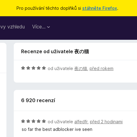
Pro používání těchto doplňků si
stáhněte Firefox
.
vy vzhledu
Více…
Recenze od uživatele 夜の猫
H
od uživatele
夜の猫
,
před rokem
o
d
n
o
6 920 recenzí
c
e
n
í
H
od uživatele
alfedfr
,
před 2 hodinami
:
o
so far the best adblocker ive seen
5
d