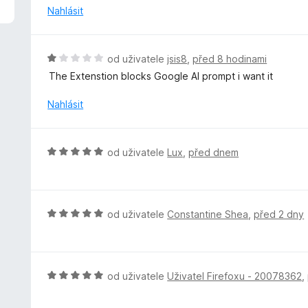
z
n
Nahlásit
5
o
c
e
H
od uživatele
jsis8
,
před 8 hodinami
n
o
The Extenstion blocks Google AI prompt i want it
í
d
:
n
Nahlásit
5
o
z
c
5
e
H
od uživatele
Lux
,
před dnem
n
o
í
d
:
n
1
o
H
od uživatele
Constantine Shea
,
před 2 dny
z
c
o
5
e
d
n
n
í
o
H
od uživatele
Uživatel Firefoxu - 20078362
,
:
c
o
5
e
d