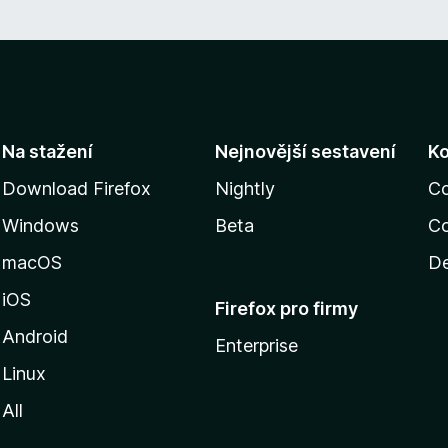
5
z
5
Na stažení
Nejnovější sestavení
K
Download Firefox
Nightly
C
Windows
Beta
Co
macOS
De
iOS
Firefox pro firmy
Android
Enterprise
Linux
All