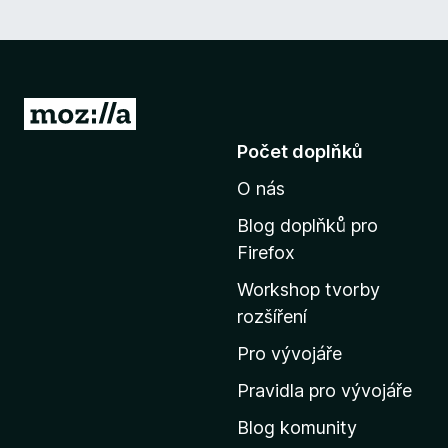
P
ř
Počet doplňků
e
O nás
j
í
Blog doplňků pro
t
Firefox
n
Workshop tvorby
a
rozšíření
d
o
Pro vývojáře
m
Pravidla pro vývojáře
o
Blog komunity
v