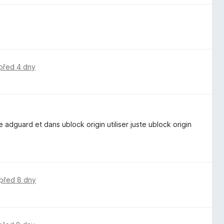
před 4 dny
 adguard et dans ublock origin utiliser juste ublock origin
před 8 dny