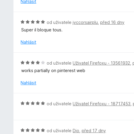
n
Nahlásit
5
í
o
:
c
5
e
H
od uživatele
jvccorsairplu
,
před 16 dny
z
n
o
5
Super il bloque tous.
í
d
:
n
Nahlásit
5
o
z
c
5
e
H
od uživatele
Uživatel Firefoxu - 13561932
,
n
o
works partially on pinterest web
í
d
:
n
Nahlásit
5
o
z
c
5
e
H
od uživatele
Uživatel Firefoxu - 18717453
,
n
o
í
d
:
n
4
o
H
od uživatele
Dio
,
před 17 dny
z