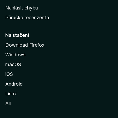
k
Nahlásit chybu
o
Příručka recenzenta
u
s
t
Na stažení
r
Download Firefox
á
Windows
n
k
macOS
u
iOS
M
o
Android
z
Linux
i
All
l
l