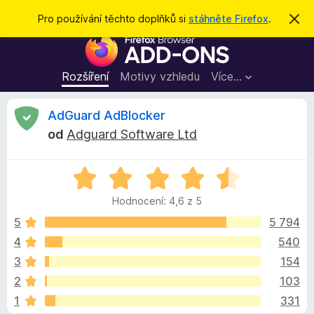
H
Přihlásit se
Pro používání těchto doplňků si
stáhněte Firefox
.
S
k
l
D
r
e
ý
o
t
d
p
Rozšíření
Motivy vzhledu
Více…
a
l
t
ň
R
AdGuard AdBlocker
k
od
Adguard Software Ltd
y
e
d
H
o
c
o
p
Hodnocení: 4,6 z 5
d
r
e
n
5
5 794
o
o
4
540
h
n
c
l
3
154
e
í
n
z
2
103
í
ž
1
331
:
e