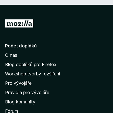
P
ř
e
j
Počet doplňků
í
O nás
t
n
Blog doplňků pro Firefox
a
Workshop tvorby rozšíření
d
Pro vývojáře
o
m
Pravidla pro vývojáře
o
Blog komunity
v
s
Fórum