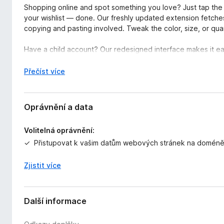
Shopping online and spot something you love? Just tap the G
your wishlist — done. Our freshly updated extension fetches 
copying and pasting involved. Tweak the color, size, or qua
Have a child account? Our redesigned interface makes it easy
— all in the same smooth flow.
R
Přečíst více
Giftster is the gifting platform your whole family can use for
o
any excuse to celebrate. Set it up once, use it year after 
z
mental tabs, or gifts that just... miss.
b
Oprávnění a data
a
The modern solution to chaotic gifting.
l
Volitelná oprávnění:
i
Přistupovat k vašim datům webových stránek na doméně 
t
d
o
Zjistit více
Další informace