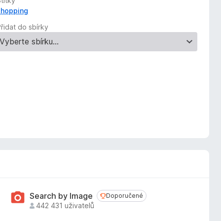
títky
shopping
řidat do sbírky
Search by Image
Doporučené
Doporučené
442 431 uživatelů