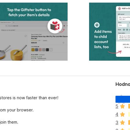
Hodno
Z
 stores is now faster than ever!
a
5
t
from your browser.
4
í
m
join them.
3
n