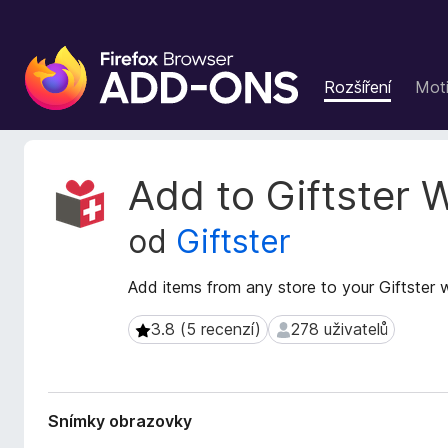
D
o
Rozšíření
Moti
p
l
ň
k
M
Add to Giftster W
y
e
t
d
od
Giftster
a
o
d
p
a
Add items from any store to your Giftster wis
r
t
o
a
3.8 (5 recenzí)
278 uživatelů
3.8 (5 recenzí)
278 uživatelů
h
r
l
o
z
í
š
ž
Snímky obrazovky
í
e