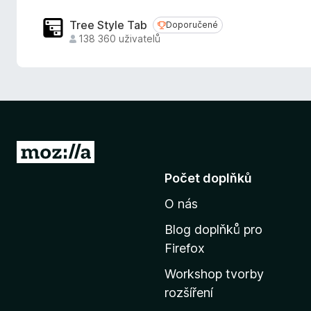
Tree Style Tab
Doporučené
Doporučené
138 360 uživatelů
P
ř
Počet doplňků
e
O nás
j
í
Blog doplňků pro
t
Firefox
n
Workshop tvorby
a
rozšíření
d