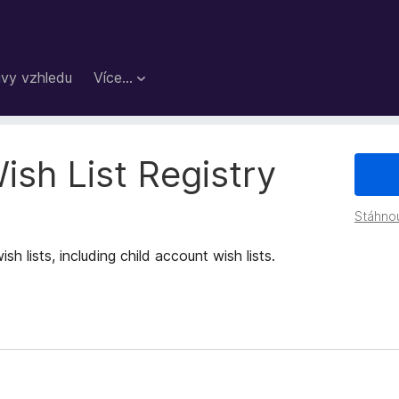
vy vzhledu
Více…
ish List Registry
Stáhno
h lists, including child account wish lists.