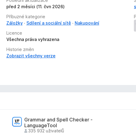
Poslední aktualizace
Š
před 2 měsíci (11. čvn 2026)
Příbuzné kategorie
P
Záložky
Sdílení a sociální sítě
Nakupování
Licence
Všechna práva vyhrazena
Historie změn
Zobrazit všechny verze
Grammar and Spell Checker -
LanguageTool
335 932 uživatelů