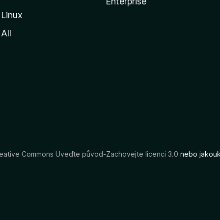
Enterprise
Linux
All
eative Commons Uveďte původ-Zachovejte licenci 3.0
nebo jakouko