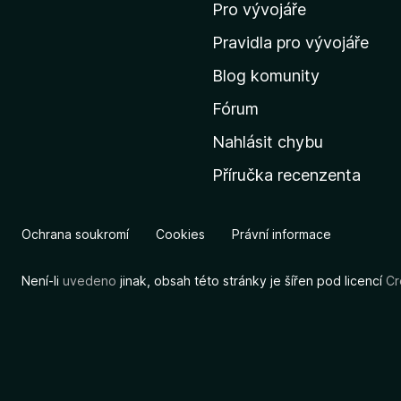
o
Pro vývojáře
m
Pravidla pro vývojáře
o
Blog komunity
v
s
Fórum
k
Nahlásit chybu
o
Příručka recenzenta
u
s
t
Ochrana soukromí
Cookies
Právní informace
r
á
Není-li
uvedeno
jinak, obsah této stránky je šířen pod licencí
Cr
n
k
u
M
o