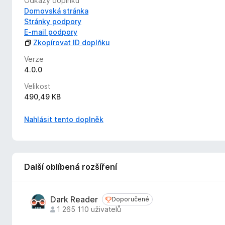
Odkazy doplňku
Domovská stránka
Stránky podpory
E-mail podpory
Zkopírovat ID doplňku
Verze
4.0.0
Velikost
490,49 KB
Nahlásit tento doplněk
Další oblíbená rozšíření
Dark Reader
Doporučené
Doporučené
1 265 110 uživatelů