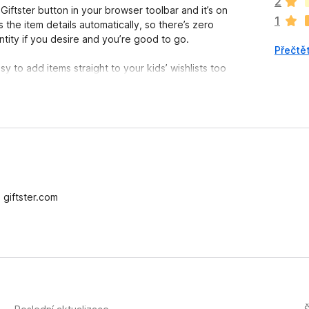
2
e
iftster button in your browser toolbar and it’s on
1
h
the item details automatically, so there’s zero
o
ntity if you desire and you’re good to go.
Přečtět
d
n
 to add items straight to your kids’ wishlists too
o
c
e
 Christmas, birthdays, anniversaries, and honestly
n
year. No more time-consuming returns, endless
o
giftster.com