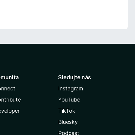
omunita
Sledujte nás
onnect
Instagram
ntribute
YouTube
veloper
TikTok
Bluesky
Podcast