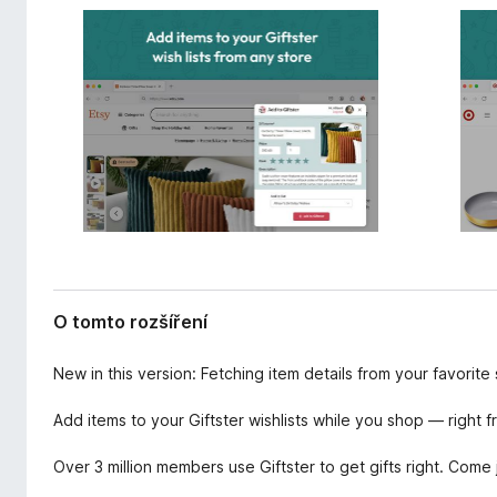
ř
č
e
e
n
F
í
i
r
e
f
o
x
O tomto rozšíření
New in this version: Fetching item details from your favorite
Add items to your Giftster wishlists while you shop — right 
Over 3 million members use Giftster to get gifts right. Come 