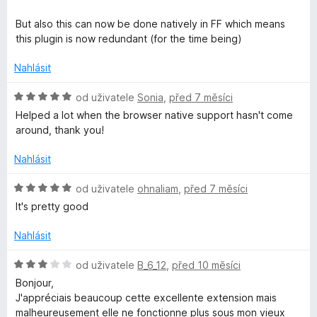
e
í
n
:
o
But also this can now be done natively in FF which means
5
c
this plugin is now redundant (for the time being)
z
e
5
n
Nahlásit
í
:
H
od uživatele
Sonia
,
před 7 měsíci
1
o
Helped a lot when the browser native support hasn't come
z
d
around, thank you!
5
n
o
Nahlásit
c
e
H
od uživatele
ohnaliam
,
před 7 měsíci
n
o
It's pretty good
í
d
:
n
Nahlásit
5
o
z
c
H
od uživatele
B_6_12
,
před 10 měsíci
5
e
o
Bonjour,
n
d
J'appréciais beaucoup cette excellente extension mais
í
n
malheureusement elle ne fonctionne plus sous mon vieux