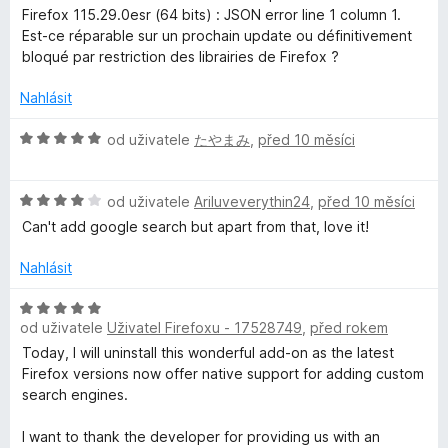
:
o
Firefox 115.29.0esr (64 bits) : JSON error line 1 column 1.
5
c
Est-ce réparable sur un prochain update ou définitivement
z
e
bloqué par restriction des librairies de Firefox ?
5
n
í
Nahlásit
:
3
H
od uživatele
たやまみ
,
před 10 měsíci
z
o
5
d
H
n
od uživatele
Ariluveverythin24
,
před 10 měsíci
o
o
Can't add google search but apart from that, love it!
d
c
n
e
Nahlásit
o
n
c
í
H
e
:
od uživatele
Uživatel Firefoxu - 17528749
,
před rokem
o
n
5
d
Today, I will uninstall this wonderful add-on as the latest
í
z
n
Firefox versions now offer native support for adding custom
:
5
o
search engines.
4
c
z
e
I want to thank the developer for providing us with an