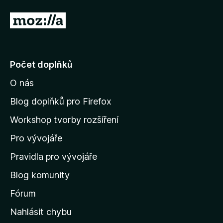
5
z
P
5
ř
e
j
Počet doplňků
í
O nás
t
n
Blog doplňků pro Firefox
a
Workshop tvorby rozšíření
d
Pro vývojáře
o
m
Pravidla pro vývojáře
o
Blog komunity
v
s
Fórum
k
Nahlásit chybu
o