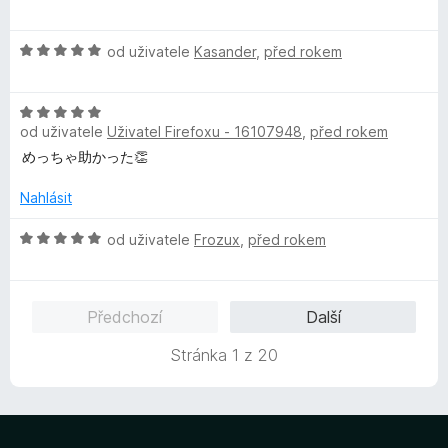
o
z
o
d
5
c
H
n
od uživatele
Kasander
,
před rokem
e
o
o
n
d
c
í
H
n
e
:
od uživatele
Uživatel Firefoxu - 16107948
,
před rokem
o
o
n
5
d
c
í
めっちゃ助かった👏
z
n
e
:
5
o
n
Nahlásit
5
c
í
z
e
H
:
od uživatele
Frozux
,
před rokem
5
n
o
5
í
d
z
:
n
5
Předchozí
Další
5
o
z
c
Stránka 1 z 20
5
e
n
í
: