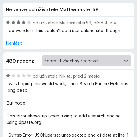
e
4
č
Recenze od uživatele Mattwmaster58
,
e
d
7
F
z
H
od uživatele
Mattwmaster58
,
před 4 lety
i
o
5
o
I do wonder if this couldn't be a standalone site, though
r
d
n
e
Nahlásit
p
o
f
c
o
l
489 recenzí
e
x
n
ň
í
H
od uživatele
Nikita
,
před 2 měsíci
:
o
I was hoping this would work, since Search Engine Helper is
4
k
d
long dead.
z
n
5
o
u
But nope.
c
e
This error shows up when trying to add a search engine
A
n
using dpaste.org:
í
d
:
"SyntaxError: JSON.parse: unexpected end of data at line 1