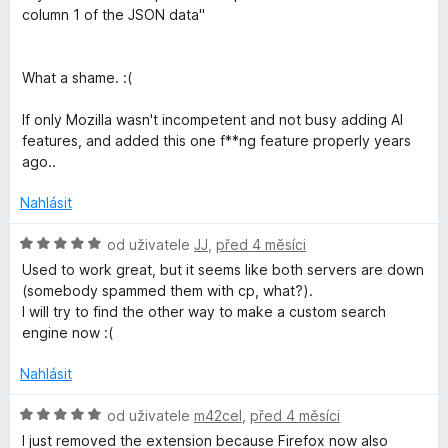
1
column 1 of the JSON data"
d
z
5
What a shame. :(
c
If only Mozilla wasn't incompetent and not busy adding AI
u
features, and added this one f**ng feature properly years
ago..
s
Nahlásit
t
H
od uživatele
JJ
,
před 4 měsíci
o
Used to work great, but it seems like both servers are down
o
d
(somebody spammed them with cp, what?).
n
I will try to find the other way to make a custom search
m
o
engine now :(
c
s
e
Nahlásit
n
í
e
H
od uživatele
m42cel
,
před 4 měsíci
:
o
I just removed the extension because Firefox now also