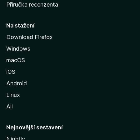
Příručka recenzenta
u
s
t
Na stažení
r
Download Firefox
á
Windows
n
k
macOS
u
iOS
M
o
Android
z
Linux
i
All
l
l
y
Nejnovější sestavení
Nightly