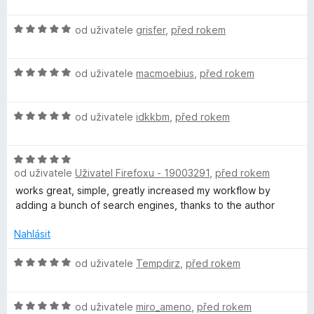
o
í
z
d
:
5
H
n
od uživatele
grisfer
,
před rokem
4
o
o
z
d
c
5
H
n
od uživatele
macmoebius
,
před rokem
e
o
o
n
d
c
í
H
n
od uživatele
idkkbm
,
před rokem
e
:
o
o
n
5
d
c
í
z
H
n
e
:
5
od uživatele
Uživatel Firefoxu - 19003291
,
před rokem
o
o
n
5
d
c
í
works great, simple, greatly increased my workflow by
z
n
e
:
adding a bunch of search engines, thanks to the author
5
o
n
5
c
í
Nahlásit
z
e
:
5
n
H
5
od uživatele
Tempdirz
,
před rokem
í
o
z
:
d
5
H
5
n
od uživatele
miro_ameno
,
před rokem