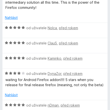
5
n
intermediary solution all this time. This is the power of the
í
Firefox community!
:
5
Nahlásit
z
5
H
od uživatele
Nolca
,
před rokem
o
d
H
n
od uživatele
ClauS
,
před rokem
o
o
d
c
H
n
od uživatele
Kaminko
,
před rokem
e
o
o
n
d
c
í
H
n
od uživatele
DynaZor
,
před rokem
e
:
o
o
n
5
waiting for Android Firefox addon!!!! 5 stars when you
d
c
í
z
release for final release firefox (meaning, not only the beta)
n
e
:
5
o
n
5
Nahlásit
c
í
z
e
:
5
H
od uživatele
nDman
,
před rokem
n
5