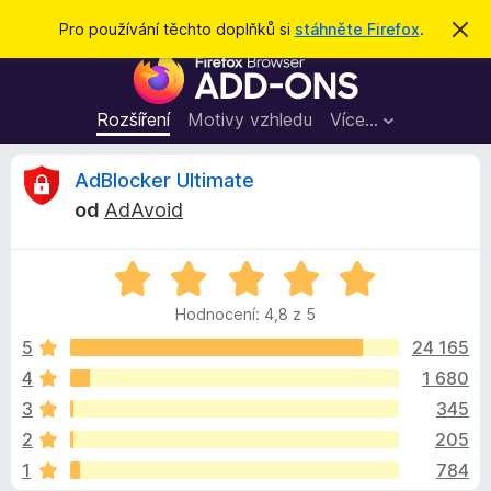
H
Přihlásit se
Pro používání těchto doplňků si
stáhněte Firefox
.
S
k
l
D
r
e
ý
o
t
d
p
Rozšíření
Motivy vzhledu
Více…
a
l
t
ň
R
AdBlocker Ultimate
k
od
AdAvoid
y
e
d
H
o
c
o
p
Hodnocení: 4,8 z 5
d
r
e
n
5
24 165
o
o
4
1 680
h
n
c
l
3
345
e
í
n
z
2
205
í
ž
1
784
:
e