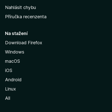
k
Nahlásit chybu
o
Příručka recenzenta
u
s
t
Na stažení
r
Download Firefox
á
Windows
n
k
macOS
u
iOS
M
o
Android
z
Linux
i
All
l
l