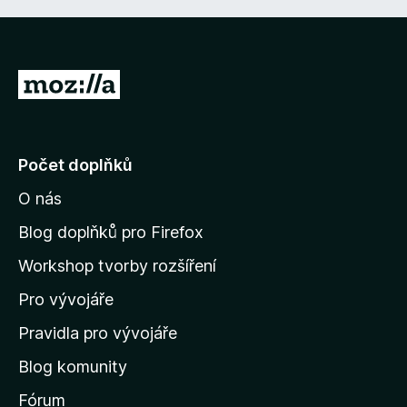
P
ř
e
j
Počet doplňků
í
O nás
t
n
Blog doplňků pro Firefox
a
Workshop tvorby rozšíření
d
Pro vývojáře
o
m
Pravidla pro vývojáře
o
Blog komunity
v
s
Fórum