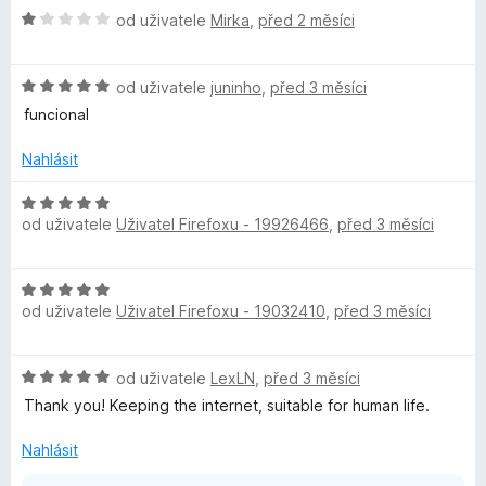
H
od uživatele
Mirka
,
před 2 měsíci
o
d
H
n
od uživatele
juninho
,
před 3 měsíci
o
o
funcional
d
c
n
e
Nahlásit
o
n
c
í
H
e
:
od uživatele
Uživatel Firefoxu - 19926466
,
před 3 měsíci
o
n
1
d
í
z
n
H
:
5
o
od uživatele
Uživatel Firefoxu - 19032410
,
před 3 měsíci
o
5
c
d
z
e
n
5
n
H
od uživatele
LexLN
,
před 3 měsíci
o
í
o
c
Thank you! Keeping the internet, suitable for human life.
:
d
e
5
n
n
Nahlásit
z
o
í
5