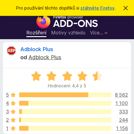
H
Přihlásit se
Pro používání těchto doplňků si
stáhněte Firefox
.
S
k
l
D
r
e
ý
o
t
d
p
Rozšíření
Motivy vzhledu
Více…
a
l
t
ň
R
Adblock Plus
k
od
Adblock Plus
y
e
d
H
o
c
o
p
Hodnocení: 4,4 z 5
d
r
e
n
5
8 562
o
o
4
1 100
h
n
c
l
3
333
e
í
n
z
2
244
í
ž
1
1 156
:
e