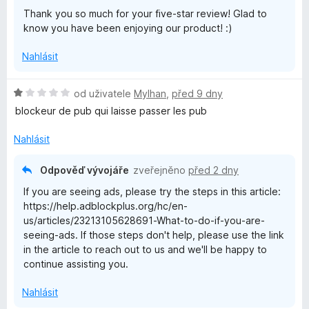
z
Thank you so much for your five-star review! Glad to
5
b
know you have been enjoying our product! :)
l
Nahlásit
o
H
od uživatele
Mylhan
,
před 9 dny
o
blockeur de pub qui laisse passer les pub
c
d
n
Nahlásit
o
k
c
Odpověď vývojáře
zveřejněno
před 2 dny
e
P
If you are seeing ads, please try the steps in this article:
n
https://help.adblockplus.org/hc/en-
í
l
us/articles/23213105628691-What-to-do-if-you-are-
:
seeing-ads. If those steps don't help, please use the link
1
in the article to reach out to us and we'll be happy to
z
u
continue assisting you.
5
s
Nahlásit