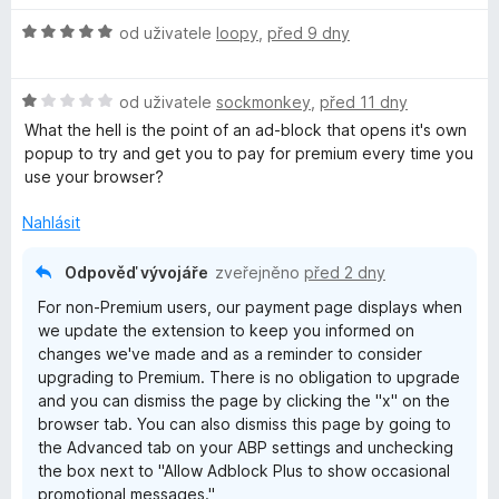
H
od uživatele
loopy
,
před 9 dny
o
d
H
n
od uživatele
sockmonkey
,
před 11 dny
o
o
What the hell is the point of an ad-block that opens it's own
d
c
popup to try and get you to pay for premium every time you
n
e
use your browser?
o
n
c
í
Nahlásit
e
:
n
5
Odpověď vývojáře
zveřejněno
před 2 dny
í
z
For non-Premium users, our payment page displays when
:
5
we update the extension to keep you informed on
1
changes we've made and as a reminder to consider
z
upgrading to Premium. There is no obligation to upgrade
5
and you can dismiss the page by clicking the "x" on the
browser tab. You can also dismiss this page by going to
the Advanced tab on your ABP settings and unchecking
the box next to "Allow Adblock Plus to show occasional
promotional messages."