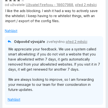
H
n
e
1
od uživatele
Uživatel Firefoxu - 18607988
,
před 2 měsíci
o
o
n
z
d
c
í
I like the ads blocking. I wish it had a way to actively save
5
n
e
:
the whitelist. I keep having to re whitelist things, with an
o
n
5
import / export of the config files.
c
í
z
e
:
Nahlásit
5
n
5
í
z
Odpověď vývojáře
zveřejněno
před 2 měsíci
:
5
We appreciate your feedback. We use a system called
4
smart allowlisting: if you do not visit a website that you
z
have allowlisted within 7 days, it gets automatically
5
removed from your allowlisted websites. If you visit it in 7
days, it will get renewed for another 7 days.
We are always looking to improve, so I am forwarding
your message to our team for their consideration in
future updates.
Nahlásit