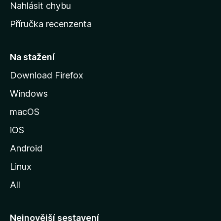
k
Nahlásit chybu
o
Příručka recenzenta
u
s
t
Na stažení
r
Download Firefox
á
Windows
n
k
macOS
u
iOS
M
o
Android
z
Linux
i
All
l
l
y
Nejnovější sestavení