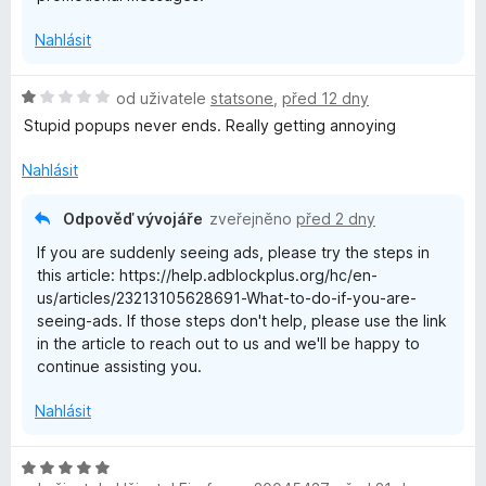
Nahlásit
H
od uživatele
statsone
,
před 12 dny
o
Stupid popups never ends. Really getting annoying
d
n
Nahlásit
o
c
Odpověď vývojáře
zveřejněno
před 2 dny
e
If you are suddenly seeing ads, please try the steps in
n
this article: https://help.adblockplus.org/hc/en-
í
us/articles/23213105628691-What-to-do-if-you-are-
:
seeing-ads. If those steps don't help, please use the link
1
in the article to reach out to us and we'll be happy to
z
continue assisting you.
5
Nahlásit
H