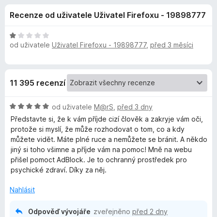
e
4
č
Recenze od uživatele Uživatel Firefoxu - 19898777
,
e
d
4
F
z
H
i
od uživatele
Uživatel Firefoxu - 19898777
,
před 3 měsíci
o
5
o
r
d
n
e
p
o
f
11 395 recenzí
c
o
l
e
x
H
n
od uživatele
M@rS
,
před 3 dny
ň
o
í
Představte si, že k vám příjde cizí člověk a zakryje vám oči,
d
:
protože si myslí, že může rozhodovat o tom, co a kdy
n
1
k
můžete vidět. Máte plné ruce a nemůžete se bránit. A někdo
o
z
jiný si toho všimne a příjde vám na pomoc! Mně na webu
c
5
přišel pomoct AdBlock. Je to ochranný prostředek pro
u
e
psychické zdraví. Díky za něj.
n
A
í
Nahlásit
:
5
d
Odpověď vývojáře
zveřejněno
před 2 dny