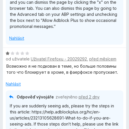
and you can dismiss the page by clicking the "x" on the
browser tab. You can also dismiss this page by going to
the Advanced tab on your ABP settings and unchecking
the box next to "Allow Adblock Plus to show occasional
promotional messages."
Nahlásit
H
od uživatele
Uživatel Firefoxu - 20029292
,
před měsícem
o
d
Возможно я не подкован в теме, но больше половины
n
того что блокирует в хроме, в фаерфоксе пропускает.
o
c
Nahlásit
e
n
Odpověď vývojáře
zveřejněno
před 2 dny
í
If you are suddenly seeing ads, please try the steps in
:
this article: https://help.adblockplus.org/hc/en-
1
us/articles/23213105628691-What-to-do-if-you-are-
z
seeing-ads. If those steps don't help, please use the link
5