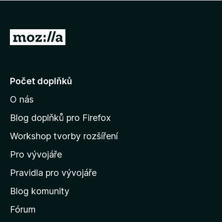
5
z
5
P
ř
e
j
Počet doplňků
í
O nás
t
n
Blog doplňků pro Firefox
a
Workshop tvorby rozšíření
d
Pro vývojáře
o
m
Pravidla pro vývojáře
o
Blog komunity
v
s
Fórum