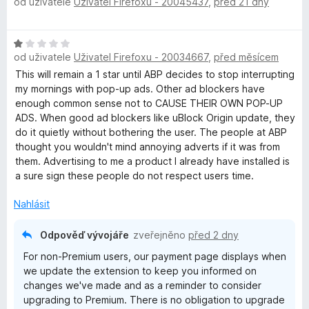
od uživatele
Uživatel Firefoxu - 20045437
,
před 21 dny
o
d
n
H
o
od uživatele
Uživatel Firefoxu - 20034667
,
před měsícem
o
c
d
This will remain a 1 star until ABP decides to stop interrupting
e
n
my mornings with pop-up ads. Other ad blockers have
n
o
enough common sense not to CAUSE THEIR OWN POP-UP
í
c
ADS. When good ad blockers like uBlock Origin update, they
:
e
do it quietly without bothering the user. The people at ABP
5
n
thought you wouldn't mind annoying adverts if it was from
z
í
them. Advertising to me a product I already have installed is
5
:
a sure sign these people do not respect users time.
1
z
Nahlásit
5
Odpověď vývojáře
zveřejněno
před 2 dny
For non-Premium users, our payment page displays when
we update the extension to keep you informed on
changes we've made and as a reminder to consider
upgrading to Premium. There is no obligation to upgrade