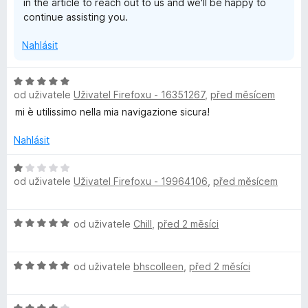
in the article to reach out to us and we'll be happy to
continue assisting you.
Nahlásit
H
od uživatele
Uživatel Firefoxu - 16351267
,
před měsícem
o
d
mi è utilissimo nella mia navigazione sicura!
n
o
Nahlásit
c
e
H
od uživatele
Uživatel Firefoxu - 19964106
,
před měsícem
n
o
í
d
:
n
H
od uživatele
Chill
,
před 2 měsíci
5
o
o
z
c
d
5
e
H
n
od uživatele
bhscolleen
,
před 2 měsíci
n
o
o
í
d
c
: