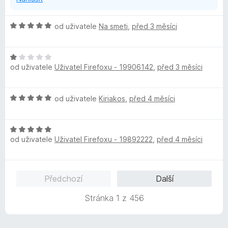
5
H
od uživatele
Na smeti
,
před 3 měsíci
o
d
H
n
od uživatele
Uživatel Firefoxu - 19906142
,
před 3 měsíci
o
o
d
c
n
e
H
od uživatele
Kiriakos
,
před 4 měsíci
o
n
o
c
í
d
e
:
H
n
n
5
od uživatele
Uživatel Firefoxu - 19892222
,
před 4 měsíci
o
o
í
z
d
c
:
5
n
e
1
o
n
z
Předchozí
Další
c
í
5
e
:
Stránka 1 z 456
n
5
í
z
:
5