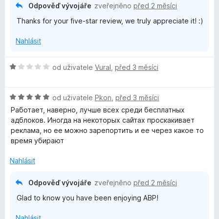
c
:
Odpověď vývojáře
zveřejněno
před 2 měsíci
e
5
Thanks for your five-star review, we truly appreciate it! :)
n
z
í
5
Nahlásit
:
5
z
H
od uživatele
Vural
,
před 3 měsíci
5
o
d
H
n
od uživatele
Pkon
,
před 3 měsíci
o
o
Работает, наверно, лучше всех среди бесплатных
d
c
адблоков. Иногда на некоторых сайтах проскакивает
n
e
реклама, но ее можно зарепортить и ее через какое то
o
n
время убирают
c
í
e
:
Nahlásit
n
1
í
z
Odpověď vývojáře
zveřejněno
před 2 měsíci
:
5
Glad to know you have been enjoying ABP!
5
z
Nahlásit