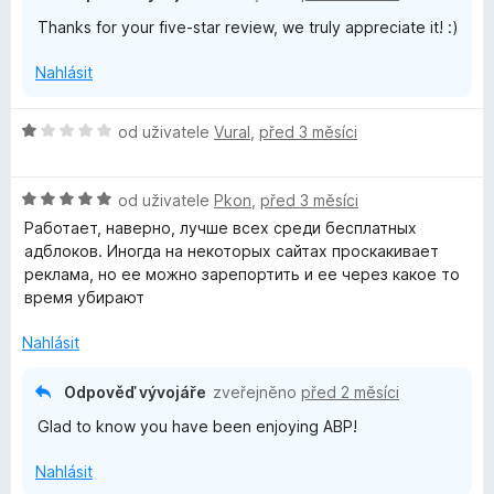
e
5
Thanks for your five-star review, we truly appreciate it! :)
n
z
í
5
Nahlásit
:
5
z
H
od uživatele
Vural
,
před 3 měsíci
5
o
d
H
n
od uživatele
Pkon
,
před 3 měsíci
o
o
Работает, наверно, лучше всех среди бесплатных
d
c
адблоков. Иногда на некоторых сайтах проскакивает
n
e
реклама, но ее можно зарепортить и ее через какое то
o
n
время убирают
c
í
e
:
Nahlásit
n
1
í
z
Odpověď vývojáře
zveřejněno
před 2 měsíci
:
5
Glad to know you have been enjoying ABP!
5
z
Nahlásit
5