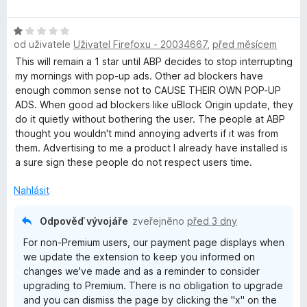
d
n
H
o
od uživatele
Uživatel Firefoxu - 20034667
,
před měsícem
o
c
d
This will remain a 1 star until ABP decides to stop interrupting
e
n
my mornings with pop-up ads. Other ad blockers have
n
o
enough common sense not to CAUSE THEIR OWN POP-UP
í
c
ADS. When good ad blockers like uBlock Origin update, they
:
e
do it quietly without bothering the user. The people at ABP
5
n
thought you wouldn't mind annoying adverts if it was from
z
í
them. Advertising to me a product I already have installed is
5
:
a sure sign these people do not respect users time.
1
z
Nahlásit
5
Odpověď vývojáře
zveřejněno
před 3 dny
For non-Premium users, our payment page displays when
we update the extension to keep you informed on
changes we've made and as a reminder to consider
upgrading to Premium. There is no obligation to upgrade
and you can dismiss the page by clicking the "x" on the