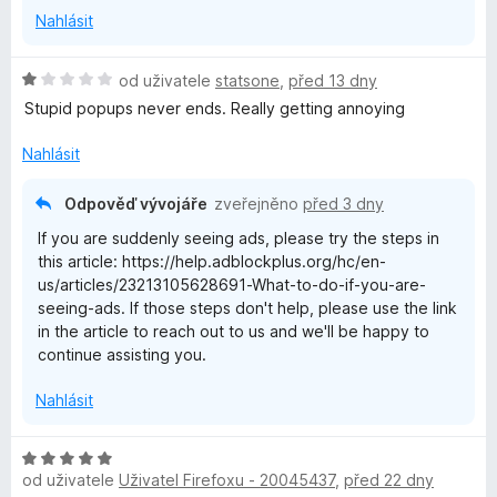
Nahlásit
H
od uživatele
statsone
,
před 13 dny
o
Stupid popups never ends. Really getting annoying
d
n
Nahlásit
o
c
Odpověď vývojáře
zveřejněno
před 3 dny
e
If you are suddenly seeing ads, please try the steps in
n
this article: https://help.adblockplus.org/hc/en-
í
us/articles/23213105628691-What-to-do-if-you-are-
:
seeing-ads. If those steps don't help, please use the link
1
in the article to reach out to us and we'll be happy to
z
continue assisting you.
5
Nahlásit
H
od uživatele
Uživatel Firefoxu - 20045437
,
před 22 dny
o