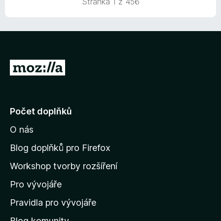
Stránka 1 z 456
n
5
í
z
:
5
5
z
5
P
ř
e
j
Počet doplňků
í
O nás
t
n
Blog doplňků pro Firefox
a
Workshop tvorby rozšíření
d
Pro vývojáře
o
m
Pravidla pro vývojáře
o
Blog komunity