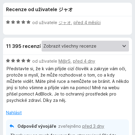
e
4
č
Recenze od uživatele ジャオ
,
e
d
4
F
z
H
od uživatele
ジャオ
,
před 4 měsíci
i
o
5
o
r
d
n
e
p
11 395 recenzí
o
f
c
o
l
e
H
od uživatele
M@rS
,
před 4 dny
x
n
o
Představte si, že k vám příjde cizí člověk a zakryje vám oči,
ň
í
d
protože si myslí, že může rozhodovat o tom, co a kdy
:
n
můžete vidět. Máte plné ruce a nemůžete se bránit. A někdo
5
o
k
jiný si toho všimne a příjde vám na pomoc! Mně na webu
z
c
přišel pomoct AdBlock. Je to ochranný prostředek pro
5
e
psychické zdraví. Díky za něj.
u
n
í
Nahlásit
A
:
5
Odpověď vývojáře
zveřejněno
před 3 dny
d
z