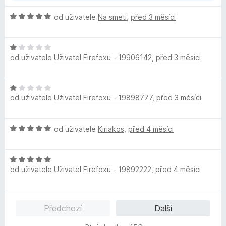
H
od uživatele
Na smeti
,
před 3 měsíci
o
d
H
n
od uživatele
Uživatel Firefoxu - 19906142
,
před 3 měsíci
o
o
d
c
n
e
H
o
n
od uživatele
Uživatel Firefoxu - 19898777
,
před 3 měsíci
o
c
í
d
e
:
n
n
5
H
od uživatele
Kiriakos
,
před 4 měsíci
o
í
z
o
c
:
5
d
e
1
H
n
n
z
od uživatele
Uživatel Firefoxu - 19892222
,
před 4 měsíci
o
o
í
5
d
c
:
n
e
1
o
n
z
Předchozí
Další
c
í
5
e
: