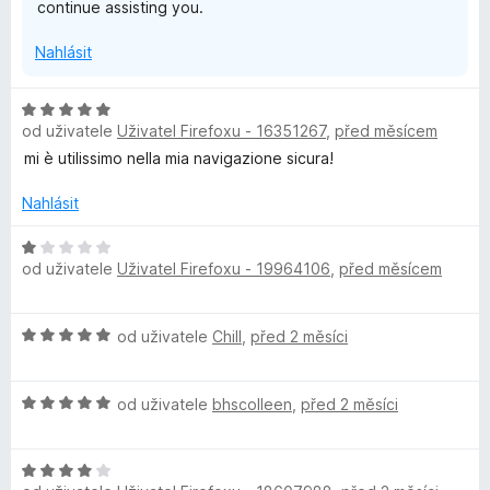
continue assisting you.
Nahlásit
H
od uživatele
Uživatel Firefoxu - 16351267
,
před měsícem
o
d
mi è utilissimo nella mia navigazione sicura!
n
o
Nahlásit
c
e
H
od uživatele
Uživatel Firefoxu - 19964106
,
před měsícem
n
o
í
d
:
n
H
od uživatele
Chill
,
před 2 měsíci
5
o
o
z
c
d
5
e
H
n
od uživatele
bhscolleen
,
před 2 měsíci
n
o
o
í
d
c
:
H
n
e
1