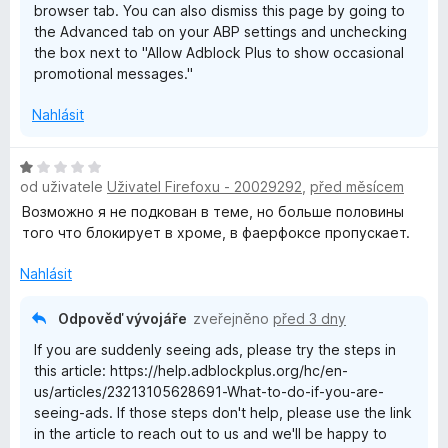
browser tab. You can also dismiss this page by going to
the Advanced tab on your ABP settings and unchecking
the box next to "Allow Adblock Plus to show occasional
promotional messages."
Nahlásit
H
od uživatele
Uživatel Firefoxu - 20029292
,
před měsícem
o
d
Возможно я не подкован в теме, но больше половины
n
того что блокирует в хроме, в фаерфоксе пропускает.
o
c
Nahlásit
e
n
Odpověď vývojáře
zveřejněno
před 3 dny
í
If you are suddenly seeing ads, please try the steps in
:
this article: https://help.adblockplus.org/hc/en-
1
us/articles/23213105628691-What-to-do-if-you-are-
z
seeing-ads. If those steps don't help, please use the link
5
in the article to reach out to us and we'll be happy to