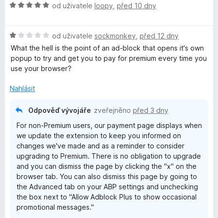
H
od uživatele
loopy
,
před 10 dny
o
d
H
n
od uživatele
sockmonkey
,
před 12 dny
o
o
What the hell is the point of an ad-block that opens it's own
d
c
popup to try and get you to pay for premium every time you
n
e
use your browser?
o
n
c
í
Nahlásit
e
:
n
5
Odpověď vývojáře
zveřejněno
před 3 dny
í
z
For non-Premium users, our payment page displays when
:
5
we update the extension to keep you informed on
1
changes we've made and as a reminder to consider
z
upgrading to Premium. There is no obligation to upgrade
5
and you can dismiss the page by clicking the "x" on the
browser tab. You can also dismiss this page by going to
the Advanced tab on your ABP settings and unchecking
the box next to "Allow Adblock Plus to show occasional
promotional messages."