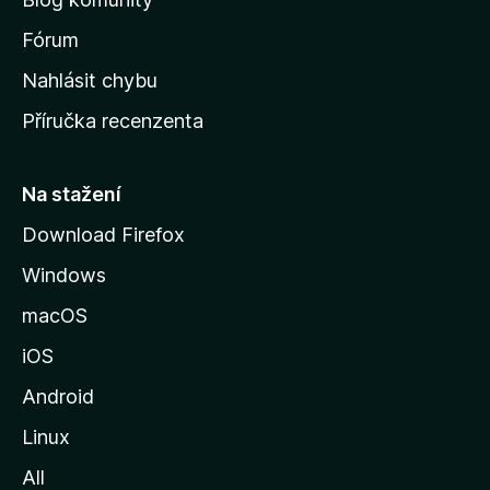
v
s
Fórum
k
Nahlásit chybu
o
Příručka recenzenta
u
s
t
Na stažení
r
Download Firefox
á
Windows
n
k
macOS
u
iOS
M
o
Android
z
Linux
i
All
l