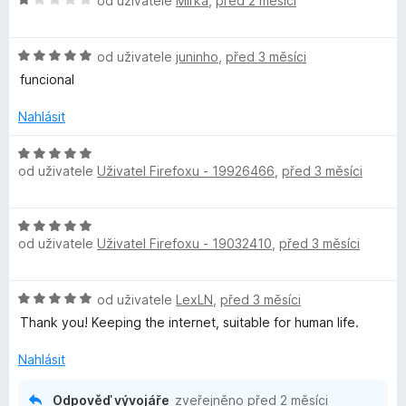
od uživatele
Mirka
,
před 2 měsíci
o
d
H
n
od uživatele
juninho
,
před 3 měsíci
o
o
funcional
d
c
n
e
Nahlásit
o
n
c
í
H
e
:
od uživatele
Uživatel Firefoxu - 19926466
,
před 3 měsíci
o
n
1
d
í
z
n
H
:
5
o
od uživatele
Uživatel Firefoxu - 19032410
,
před 3 měsíci
o
5
c
d
z
e
n
5
n
H
od uživatele
LexLN
,
před 3 měsíci
o
í
o
c
Thank you! Keeping the internet, suitable for human life.
:
d
e
5
n
n
Nahlásit
z
o
í
5
c
:
Odpověď vývojáře
zveřejněno
před 2 měsíci