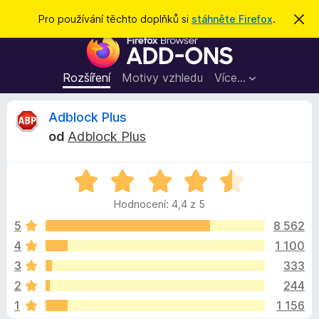
H
Přihlásit se
Pro používání těchto doplňků si
stáhněte Firefox
.
S
k
l
D
r
e
ý
o
t
d
p
Rozšíření
Motivy vzhledu
Více…
a
l
t
ň
R
Adblock Plus
k
od
Adblock Plus
y
e
d
H
o
c
o
p
Hodnocení: 4,4 z 5
d
r
e
n
5
8 562
o
o
4
1 100
h
n
c
l
3
333
e
í
n
z
2
244
í
ž
1
1 156
:
e