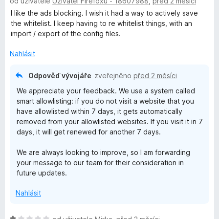
od uživatele
Uživatel Firefoxu - 18607988
,
před 2 měsíci
o
o
n
z
d
c
í
I like the ads blocking. I wish it had a way to actively save
5
n
e
:
the whitelist. I keep having to re whitelist things, with an
o
n
5
import / export of the config files.
c
í
z
e
:
Nahlásit
5
n
5
í
z
Odpověď vývojáře
zveřejněno
před 2 měsíci
:
5
We appreciate your feedback. We use a system called
4
smart allowlisting: if you do not visit a website that you
z
have allowlisted within 7 days, it gets automatically
5
removed from your allowlisted websites. If you visit it in 7
days, it will get renewed for another 7 days.
We are always looking to improve, so I am forwarding
your message to our team for their consideration in
future updates.
Nahlásit
H