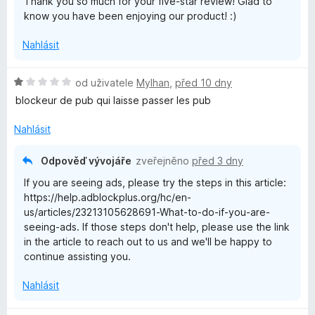
Thank you so much for your five-star review! Glad to
5
know you have been enjoying our product! :)
b
Nahlásit
l
H
od uživatele
Mylhan
,
před 10 dny
o
o
blockeur de pub qui laisse passer les pub
d
c
n
Nahlásit
o
c
k
Odpověď vývojáře
zveřejněno
před 3 dny
e
If you are seeing ads, please try the steps in this article:
n
P
https://help.adblockplus.org/hc/en-
í
us/articles/23213105628691-What-to-do-if-you-are-
:
l
seeing-ads. If those steps don't help, please use the link
1
in the article to reach out to us and we'll be happy to
z
continue assisting you.
u
5
Nahlásit
s