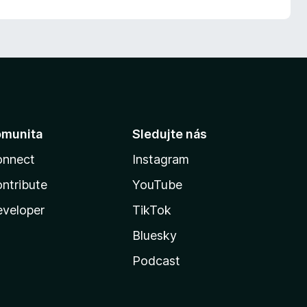
omunita
Sledujte nás
onnect
Instagram
ntribute
YouTube
veloper
TikTok
Bluesky
Podcast