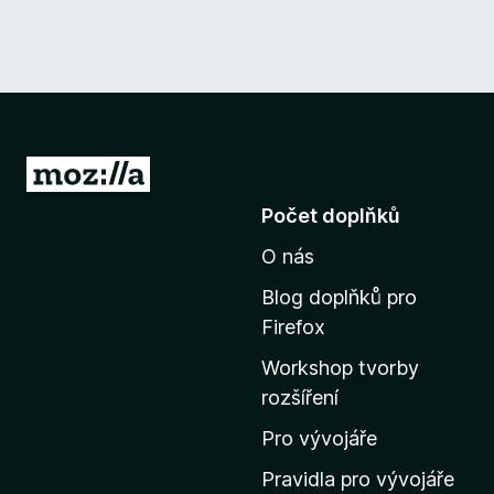
P
ř
Počet doplňků
e
O nás
j
í
Blog doplňků pro
t
Firefox
n
Workshop tvorby
a
rozšíření
d
o
Pro vývojáře
m
Pravidla pro vývojáře