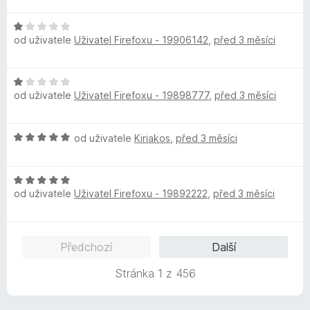
d
H
n
od uživatele
Uživatel Firefoxu - 19906142
,
před 3 měsíci
o
o
d
c
n
e
H
o
n
od uživatele
Uživatel Firefoxu - 19898777
,
před 3 měsíci
o
c
í
d
e
:
n
n
5
H
od uživatele
Kiriakos
,
před 3 měsíci
o
í
z
o
c
:
5
d
e
1
H
n
n
z
od uživatele
Uživatel Firefoxu - 19892222
,
před 3 měsíci
o
o
í
5
d
c
:
n
e
1
o
n
z
Předchozí
Další
c
í
5
e
:
Stránka 1 z 456
n
5
í
z