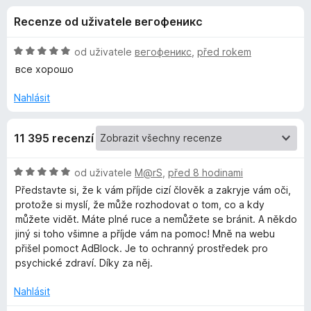
e
4
č
Recenze od uživatele вегофеникс
,
e
d
4
F
z
H
od uživatele
вегофеникс
,
před rokem
i
o
5
o
все хорошо
r
d
n
e
Nahlásit
p
o
f
c
o
l
11 395 recenzí
e
x
n
ň
í
H
od uživatele
M@rS
,
před 8 hodinami
:
o
Představte si, že k vám příjde cizí člověk a zakryje vám oči,
5
k
d
protože si myslí, že může rozhodovat o tom, co a kdy
z
n
můžete vidět. Máte plné ruce a nemůžete se bránit. A někdo
5
o
u
jiný si toho všimne a příjde vám na pomoc! Mně na webu
c
přišel pomoct AdBlock. Je to ochranný prostředek pro
e
psychické zdraví. Díky za něj.
A
n
í
Nahlásit
d
: