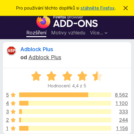
H
Přihlásit se
Pro používání těchto doplňků si
stáhněte Firefox
.
S
k
l
D
r
e
ý
o
t
d
p
Rozšíření
Motivy vzhledu
Více…
a
l
t
ň
R
Adblock Plus
k
od
Adblock Plus
y
e
d
H
o
c
o
p
Hodnocení: 4,4 z 5
d
r
e
n
5
8 562
o
o
4
1 100
h
n
c
l
3
333
e
í
n
z
2
244
í
ž
1
1 156
:
e