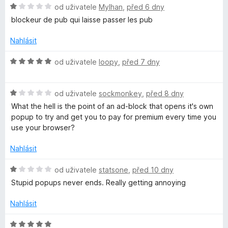
5
H
od uživatele
Mylhan
,
před 6 dny
b
z
o
blockeur de pub qui laisse passer les pub
5
d
n
l
Nahlásit
o
c
H
od uživatele
loopy
,
před 7 dny
o
e
o
n
d
c
í
H
n
od uživatele
sockmonkey
,
před 8 dny
:
o
o
What the hell is the point of an ad-block that opens it's own
k
1
d
c
popup to try and get you to pay for premium every time you
z
n
e
use your browser?
5
o
n
P
c
í
Nahlásit
e
:
l
n
5
H
od uživatele
statsone
,
před 10 dny
í
z
o
Stupid popups never ends. Really getting annoying
u
:
5
d
1
n
Nahlásit
z
s
o
5
c
H