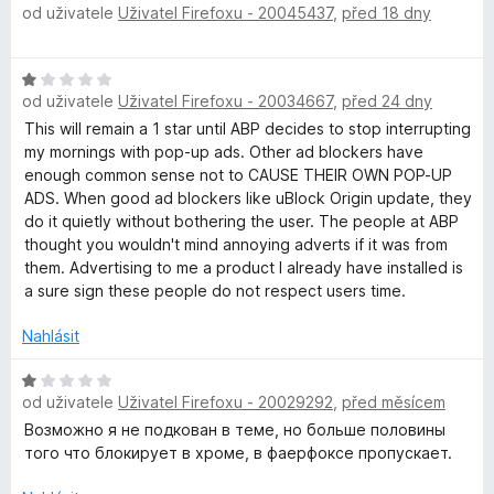
e
od uživatele
Uživatel Firefoxu - 20045437
,
před 18 dny
o
n
d
í
n
H
:
o
od uživatele
Uživatel Firefoxu - 20034667
,
před 24 dny
o
1
c
d
z
This will remain a 1 star until ABP decides to stop interrupting
e
n
5
my mornings with pop-up ads. Other ad blockers have
n
o
enough common sense not to CAUSE THEIR OWN POP-UP
í
c
ADS. When good ad blockers like uBlock Origin update, they
:
e
do it quietly without bothering the user. The people at ABP
5
n
thought you wouldn't mind annoying adverts if it was from
z
í
them. Advertising to me a product I already have installed is
5
:
a sure sign these people do not respect users time.
1
z
Nahlásit
5
H
od uživatele
Uživatel Firefoxu - 20029292
,
před měsícem
o
d
Возможно я не подкован в теме, но больше половины
n
того что блокирует в хроме, в фаерфоксе пропускает.
o