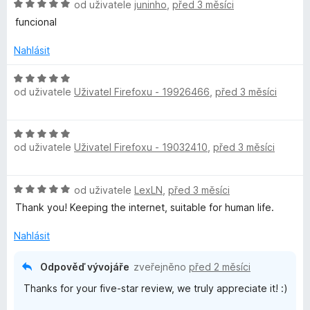
H
n
od uživatele
juninho
,
před 3 měsíci
o
o
funcional
d
c
n
e
Nahlásit
o
n
c
í
H
e
:
od uživatele
Uživatel Firefoxu - 19926466
,
před 3 měsíci
o
n
1
d
í
z
n
H
:
5
o
od uživatele
Uživatel Firefoxu - 19032410
,
před 3 měsíci
o
5
c
d
z
e
n
5
n
H
od uživatele
LexLN
,
před 3 měsíci
o
í
o
c
Thank you! Keeping the internet, suitable for human life.
:
d
e
5
n
n
Nahlásit
z
o
í
5
c
:
Odpověď vývojáře
zveřejněno
před 2 měsíci
e
5
Thanks for your five-star review, we truly appreciate it! :)
n
z
í
5