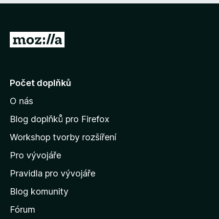
:
5
5
z
5
P
ř
e
j
Počet doplňků
í
O nás
t
n
Blog doplňků pro Firefox
a
Workshop tvorby rozšíření
d
Pro vývojáře
o
m
Pravidla pro vývojáře
o
Blog komunity
v
s
Fórum