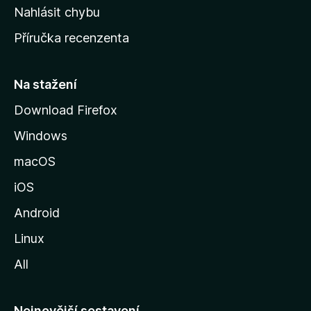
k
Nahlásit chybu
o
Příručka recenzenta
u
s
t
Na stažení
r
Download Firefox
á
Windows
n
k
macOS
u
iOS
M
o
Android
z
Linux
i
All
l
l
y
Nejnovější sestavení