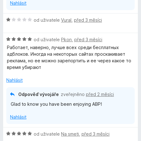
Nahlásit
:
5
z
H
od uživatele
Vural
,
před 3 měsíci
5
o
d
H
n
od uživatele
Pkon
,
před 3 měsíci
o
o
Работает, наверно, лучше всех среди бесплатных
d
c
адблоков. Иногда на некоторых сайтах проскакивает
n
e
реклама, но ее можно зарепортить и ее через какое то
o
n
время убирают
c
í
e
:
Nahlásit
n
1
í
z
Odpověď vývojáře
zveřejněno
před 2 měsíci
:
5
Glad to know you have been enjoying ABP!
5
z
Nahlásit
5
H
od uživatele
Na smeti
,
před 3 měsíci
o