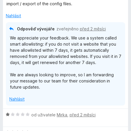
o
n
5
import / export of the config files.
c
í
z
e
:
Nahlásit
5
n
5
í
z
Odpověď vývojáře
zveřejněno
před 2 měsíci
:
5
We appreciate your feedback. We use a system called
4
smart allowlisting: if you do not visit a website that you
z
have allowlisted within 7 days, it gets automatically
5
removed from your allowlisted websites. If you visit it in 7
days, it will get renewed for another 7 days.
We are always looking to improve, so I am forwarding
your message to our team for their consideration in
future updates.
Nahlásit
H
od uživatele
Mirka
,
před 2 měsíci
o
d