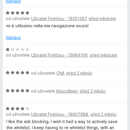
c
Nahlásit
e
n
H
od uživatele
Uživatel Firefoxu - 16351267
,
před měsícem
í
o
:
d
mi è utilissimo nella mia navigazione sicura!
1
n
z
o
Nahlásit
5
c
e
H
od uživatele
Uživatel Firefoxu - 19964106
,
před měsícem
n
o
í
d
:
n
H
od uživatele
Chill
,
před 2 měsíci
5
o
o
z
c
d
5
e
H
n
od uživatele
bhscolleen
,
před 2 měsíci
n
o
o
í
d
c
:
H
n
e
1
od uživatele
Uživatel Firefoxu - 18607988
,
před 2 měsíci
o
o
n
z
d
c
í
I like the ads blocking. I wish it had a way to actively save
5
n
e
:
the whitelist. I keep having to re whitelist things, with an