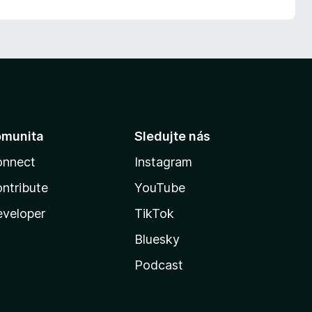
omunita
Sledujte nás
onnect
Instagram
ntribute
YouTube
veloper
TikTok
Bluesky
Podcast