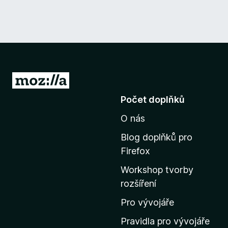
P
ř
Počet doplňků
e
O nás
j
í
Blog doplňků pro
t
Firefox
n
Workshop tvorby
a
rozšíření
d
o
Pro vývojáře
m
Pravidla pro vývojáře