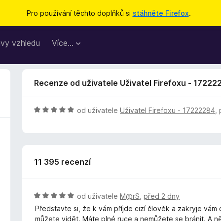
Pro používání těchto doplňků si
stáhněte Firefox
.
vy vzhledu
Více…
Recenze od uživatele Uživatel Firefoxu - 17222
H
od uživatele
Uživatel Firefoxu - 17222284
,
o
d
n
o
11 395 recenzí
c
e
n
í
H
od uživatele
M@rS
,
před 2 dny
:
o
Představte si, že k vám příjde cizí člověk a zakryje vám
5
d
můžete vidět. Máte plné ruce a nemůžete se bránit. A n