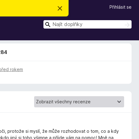
Přihlásit se
S
k
r
H
ý
H
t
l
l
e
e
d
d
a
284
t
a
t
před rokem
 oči, protože si myslí, že může rozhodovat o tom, co a kdy
ěkdo jiný si toho všimne a příjde vám na pomoc! Mně na