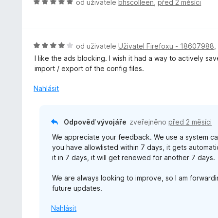
H
od uživatele
bhscolleen
,
před 2 měsíci
:
c
o
1
e
d
z
n
n
5
í
o
H
od uživatele
Uživatel Firefoxu - 18607988
:
c
o
I like the ads blocking. I wish it had a way to actively sav
5
e
d
import / export of the config files.
z
n
n
5
í
o
Nahlásit
:
c
5
e
z
n
Odpověď vývojáře
zveřejněno
před 2 měsíci
5
í
We appreciate your feedback. We use a system called
:
you have allowlisted within 7 days, it gets automati
4
it in 7 days, it will get renewed for another 7 days.
z
5
We are always looking to improve, so I am forwardi
future updates.
Nahlásit