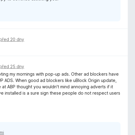
před 20 dny
před 25 dny
rrupting my mornings with pop-up ads. Other ad blockers have
ADS. When good ad blockers like uBlock Origin update,
e at ABP thought you wouldn't mind annoying adverts if it
e installed is a sure sign these people do not respect users
mi