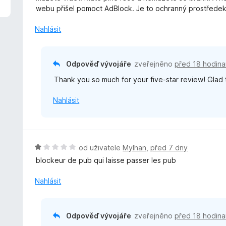
z
n
webu přišel pomoct AdBlock. Je to ochranný prostředek 
5
o
c
Nahlásit
e
n
í
Odpověď vývojáře
zveřejněno
před 18 hodina
:
Thank you so much for your five-star review! Glad
5
z
Nahlásit
5
H
od uživatele
Mylhan
,
před 7 dny
o
blockeur de pub qui laisse passer les pub
d
n
Nahlásit
o
c
e
Odpověď vývojáře
zveřejněno
před 18 hodina
n