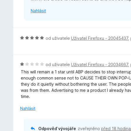
z
Nahlásit
5
H
od uživatele
Uživatel Firefoxu - 20045437
,
o
d
n
o
H
od uživatele
Uživatel Firefoxu - 20034667
,
c
o
This will remain a 1 star until ABP decides to stop inte
e
d
enough common sense not to CAUSE THEIR OWN POP-UP 
n
n
they do it quietly without bothering the user. The peopl
í
o
was from them. Advertising to me a product I already hav
:
c
time.
5
e
z
n
Nahlásit
5
í
:
1
Odpověď vývojáře
zveřejněno
před 18 hodina