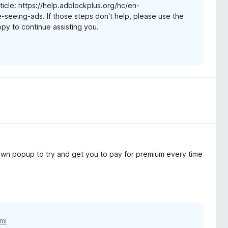
rticle: https://help.adblockplus.org/hc/en-
seeing-ads. If those steps don't help, please use the
appy to continue assisting you.
s own popup to try and get you to pay for premium every time
mi