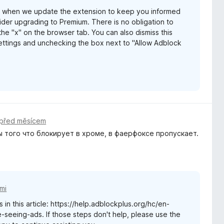
s when we update the extension to keep you informed
er upgrading to Premium. There is no obligation to
he "x" on the browser tab. You can also dismiss this
ttings and unchecking the box next to "Allow Adblock
před měsícem
 того что блокирует в хроме, в фаерфоксе пропускает.
mi
 in this article: https://help.adblockplus.org/hc/en-
seeing-ads. If those steps don't help, please use the