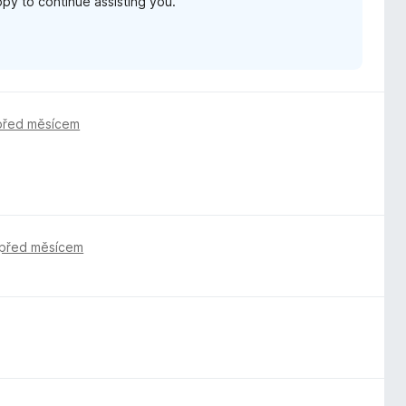
appy to continue assisting you.
před měsícem
před měsícem