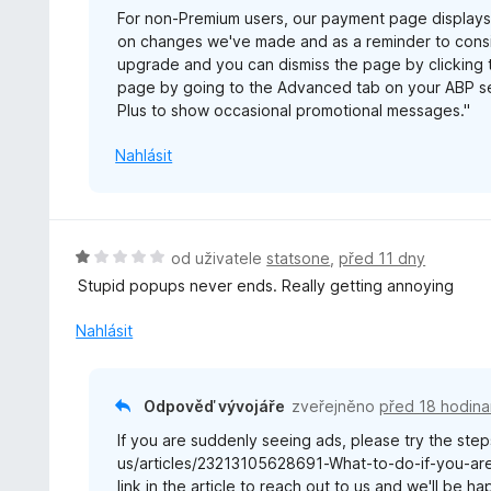
For non-Premium users, our payment page display
:
on changes we've made and as a reminder to consid
1
upgrade and you can dismiss the page by clicking t
z
page by going to the Advanced tab on your ABP se
5
Plus to show occasional promotional messages."
Nahlásit
H
od uživatele
statsone
,
před 11 dny
o
Stupid popups never ends. Really getting annoying
d
n
Nahlásit
o
c
e
Odpověď vývojáře
zveřejněno
před 18 hodina
n
If you are suddenly seeing ads, please try the steps
í
us/articles/23213105628691-What-to-do-if-you-are-
:
link in the article to reach out to us and we'll be h
1