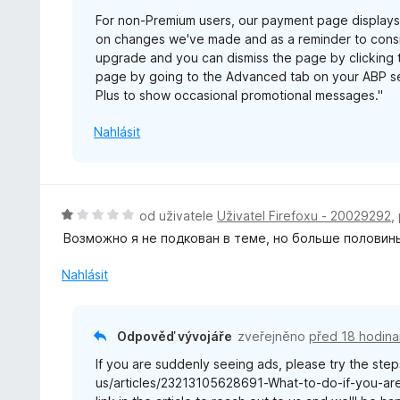
z
For non-Premium users, our payment page display
5
on changes we've made and as a reminder to consid
upgrade and you can dismiss the page by clicking t
page by going to the Advanced tab on your ABP se
Plus to show occasional promotional messages."
Nahlásit
H
od uživatele
Uživatel Firefoxu - 20029292
,
o
Возможно я не подкован в теме, но больше половины
d
n
Nahlásit
o
c
e
Odpověď vývojáře
zveřejněno
před 18 hodina
n
If you are suddenly seeing ads, please try the steps
í
us/articles/23213105628691-What-to-do-if-you-are-
: