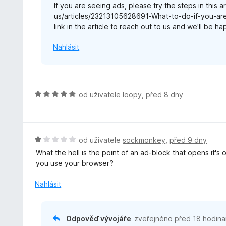
If you are seeing ads, please try the steps in this a
í
us/articles/23213105628691-What-to-do-if-you-are-
:
link in the article to reach out to us and we'll be h
1
z
Nahlásit
5
H
od uživatele
loopy
,
před 8 dny
o
d
n
o
H
od uživatele
sockmonkey
,
před 9 dny
c
o
What the hell is the point of an ad-block that opens it'
e
d
you use your browser?
n
n
í
o
Nahlásit
:
c
5
e
z
n
Odpověď vývojáře
zveřejněno
před 18 hodina
5
í