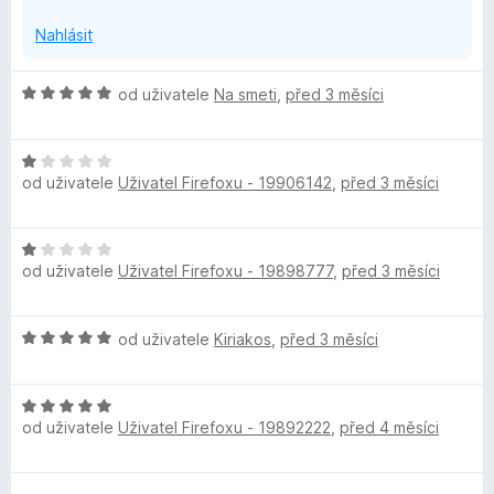
z
Nahlásit
5
H
od uživatele
Na smeti
,
před 3 měsíci
o
d
H
n
od uživatele
Uživatel Firefoxu - 19906142
,
před 3 měsíci
o
o
d
c
n
e
H
o
n
od uživatele
Uživatel Firefoxu - 19898777
,
před 3 měsíci
o
c
í
d
e
:
n
n
5
H
od uživatele
Kiriakos
,
před 3 měsíci
o
í
z
o
c
:
5
d
e
1
H
n
n
z
od uživatele
Uživatel Firefoxu - 19892222
,
před 4 měsíci
o
o
í
5
d
c
:
n
e
1