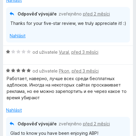
n
Nahlásit
z
o
í
5
c
:
Odpověď vývojáře
zveřejněno
před 2 měsíci
e
5
Thanks for your five-star review, we truly appreciate it! :)
n
z
í
5
Nahlásit
:
5
z
H
od uživatele
Vural
,
před 3 měsíci
5
o
d
H
n
od uživatele
Pkon
,
před 3 měsíci
o
o
Работает, наверно, лучше всех среди бесплатных
d
c
адблоков. Иногда на некоторых сайтах проскакивает
n
e
реклама, но ее можно зарепортить и ее через какое то
o
n
время убирают
c
í
e
:
Nahlásit
n
1
í
z
Odpověď vývojáře
zveřejněno
před 2 měsíci
:
5
Glad to know you have been enjoying ABP!
5