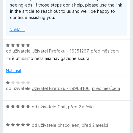
z
seeing-ads. If those steps don't help, please use the link
5
in the article to reach out to us and we'll be happy to
continue assisting you.
Nahlásit
H
od uživatele
Uživatel Firefoxu - 16351267
,
před měsícem
o
d
mi è utilissimo nella mia navigazione sicura!
n
o
Nahlásit
c
e
H
od uživatele
Uživatel Firefoxu - 19964106
,
před měsícem
n
o
í
d
:
n
H
od uživatele
Chill
,
před 2 měsíci
5
o
o
z
c
d
5
e
H
n
od uživatele
bhscolleen
,
před 2 měsíci
n
o
o
í