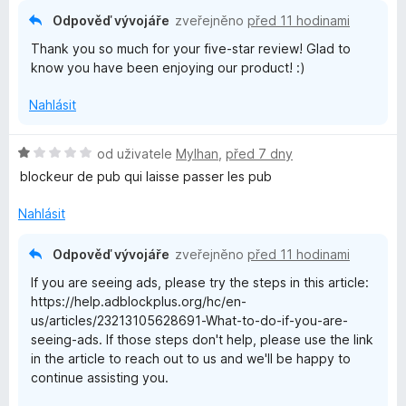
5
Odpověď vývojáře
zveřejněno
před 11 hodinami
b
z
Thank you so much for your five-star review! Glad to
5
know you have been enjoying our product! :)
l
Nahlásit
o
H
od uživatele
Mylhan
,
před 7 dny
c
o
blockeur de pub qui laisse passer les pub
d
k
n
Nahlásit
o
P
c
Odpověď vývojáře
zveřejněno
před 11 hodinami
e
If you are seeing ads, please try the steps in this article:
n
l
https://help.adblockplus.org/hc/en-
í
us/articles/23213105628691-What-to-do-if-you-are-
:
u
seeing-ads. If those steps don't help, please use the link
1
in the article to reach out to us and we'll be happy to
z
s
continue assisting you.
5