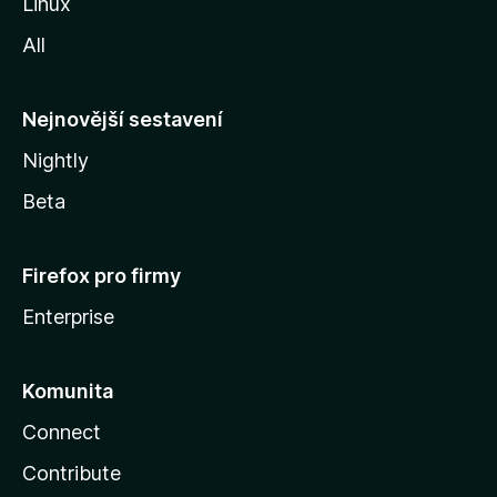
Linux
i
All
l
l
y
Nejnovější sestavení
Nightly
Beta
Firefox pro firmy
Enterprise
Komunita
Connect
Contribute