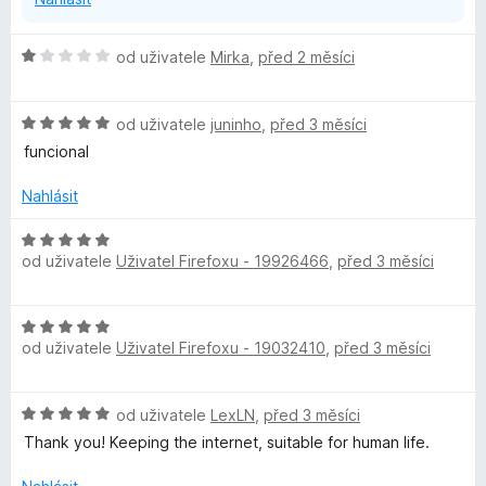
H
od uživatele
Mirka
,
před 2 měsíci
o
d
H
n
od uživatele
juninho
,
před 3 měsíci
o
o
funcional
d
c
n
e
Nahlásit
o
n
c
í
H
e
:
od uživatele
Uživatel Firefoxu - 19926466
,
před 3 měsíci
o
n
1
d
í
z
n
H
:
5
o
od uživatele
Uživatel Firefoxu - 19032410
,
před 3 měsíci
o
5
c
d
z
e
n
5
n
H
od uživatele
LexLN
,
před 3 měsíci
o
í
o
c
Thank you! Keeping the internet, suitable for human life.
:
d
e
5
n