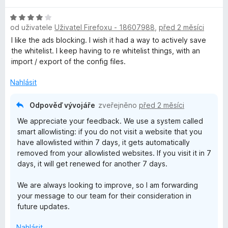
d
c
:
H
n
e
1
od uživatele
Uživatel Firefoxu - 18607988
,
před 2 měsíci
o
o
n
z
d
c
í
I like the ads blocking. I wish it had a way to actively save
5
n
e
:
the whitelist. I keep having to re whitelist things, with an
o
n
5
import / export of the config files.
c
í
z
e
:
Nahlásit
5
n
5
í
z
Odpověď vývojáře
zveřejněno
před 2 měsíci
:
5
We appreciate your feedback. We use a system called
4
smart allowlisting: if you do not visit a website that you
z
have allowlisted within 7 days, it gets automatically
5
removed from your allowlisted websites. If you visit it in 7
days, it will get renewed for another 7 days.
We are always looking to improve, so I am forwarding
your message to our team for their consideration in
future updates.
Nahlásit