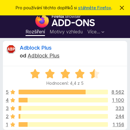
H
Přihlásit se
Pro používání těchto doplňků si
stáhněte Firefox
.
S
k
l
D
r
e
ý
o
t
d
p
Rozšíření
Motivy vzhledu
Více…
a
l
t
ň
R
Adblock Plus
k
od
Adblock Plus
y
e
d
H
o
c
o
p
Hodnocení: 4,4 z 5
d
r
e
n
5
8 562
o
o
4
1 100
h
n
c
l
3
333
e
í
n
z
2
244
í
ž
1
1 156
:
e