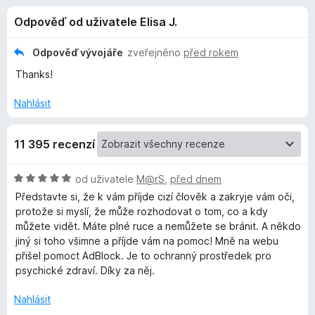
e
4
č
Odpověď od uživatele Elisa J.
,
e
d
4
F
z
Odpověď vývojáře
zveřejněno
před rokem
i
o
5
Thanks!
r
e
p
Nahlásit
f
o
l
11 395 recenzí
x
ň
H
od uživatele
M@rS
,
před dnem
o
Představte si, že k vám příjde cizí člověk a zakryje vám oči,
k
d
protože si myslí, že může rozhodovat o tom, co a kdy
n
můžete vidět. Máte plné ruce a nemůžete se bránit. A někdo
u
o
jiný si toho všimne a příjde vám na pomoc! Mně na webu
c
přišel pomoct AdBlock. Je to ochranný prostředek pro
e
A
psychické zdraví. Díky za něj.
n
í
Nahlásit
d
: