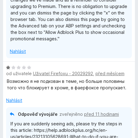
upgrading to Premium. There is no obligation to upgrade
and you can dismiss the page by clicking the "x" on the
browser tab. You can also dismiss this page by going to
the Advanced tab on your ABP settings and unchecking
the box next to "Allow Adblock Plus to show occasional
promotional messages."
Nahlásit
H
od uživatele
Uživatel Firefoxu - 20029292
,
před měsícem
o
d
Возможно я не подкован в теме, но больше половины
n
того что блокирует в хроме, в фаерфоксе пропускает.
o
c
Nahlásit
e
n
Odpověď vývojáře
zveřejněno
před 11 hodinami
í
If you are suddenly seeing ads, please try the steps in
:
this article: https://help.adblockplus.org/hc/en-
1
us/articles/23213105628691-What-to-do-if-you-are-