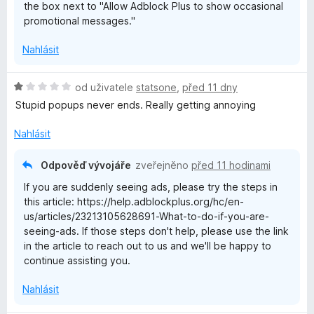
the box next to "Allow Adblock Plus to show occasional
promotional messages."
Nahlásit
H
od uživatele
statsone
,
před 11 dny
o
Stupid popups never ends. Really getting annoying
d
n
Nahlásit
o
c
Odpověď vývojáře
zveřejněno
před 11 hodinami
e
If you are suddenly seeing ads, please try the steps in
n
this article: https://help.adblockplus.org/hc/en-
í
us/articles/23213105628691-What-to-do-if-you-are-
:
seeing-ads. If those steps don't help, please use the link
1
in the article to reach out to us and we'll be happy to
z
continue assisting you.
5
Nahlásit