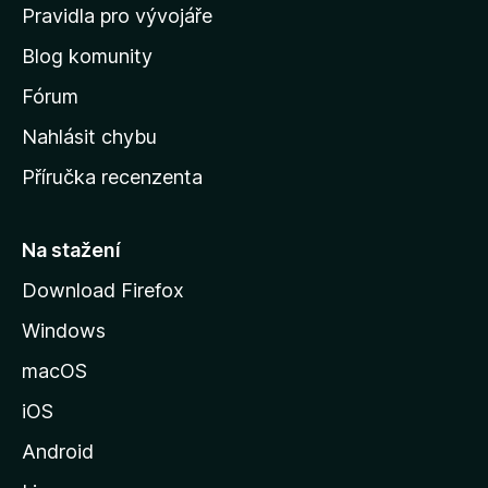
m
Pravidla pro vývojáře
o
Blog komunity
v
s
Fórum
k
Nahlásit chybu
o
Příručka recenzenta
u
s
t
Na stažení
r
Download Firefox
á
Windows
n
k
macOS
u
iOS
M
o
Android
z