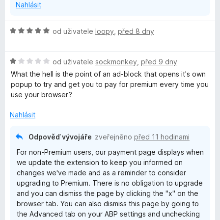
Nahlásit
H
od uživatele
loopy
,
před 8 dny
o
d
H
n
od uživatele
sockmonkey
,
před 9 dny
o
o
What the hell is the point of an ad-block that opens it's own
d
c
popup to try and get you to pay for premium every time you
n
e
use your browser?
o
n
c
í
Nahlásit
e
:
n
5
Odpověď vývojáře
zveřejněno
před 11 hodinami
í
z
For non-Premium users, our payment page displays when
:
5
we update the extension to keep you informed on
1
changes we've made and as a reminder to consider
z
upgrading to Premium. There is no obligation to upgrade
5
and you can dismiss the page by clicking the "x" on the
browser tab. You can also dismiss this page by going to
the Advanced tab on your ABP settings and unchecking