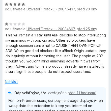
H
od uživatele
Uživatel Firefoxu - 20045437
,
před 20 dny
o
d
n
H
o
od uživatele
Uživatel Firefoxu - 20034667
,
před 25 dny
o
c
d
This will remain a 1 star until ABP decides to stop interrupting
e
n
my mornings with pop-up ads. Other ad blockers have
n
o
enough common sense not to CAUSE THEIR OWN POP-UP
í
c
ADS. When good ad blockers like uBlock Origin update, they
:
e
do it quietly without bothering the user. The people at ABP
5
n
thought you wouldn't mind annoying adverts if it was from
z
í
them. Advertising to me a product I already have installed is
5
:
a sure sign these people do not respect users time.
1
z
Nahlásit
5
Odpověď vývojáře
zveřejněno
před 11 hodinami
For non-Premium users, our payment page displays when
we update the extension to keep you informed on
changes we've made and as a reminder to consider