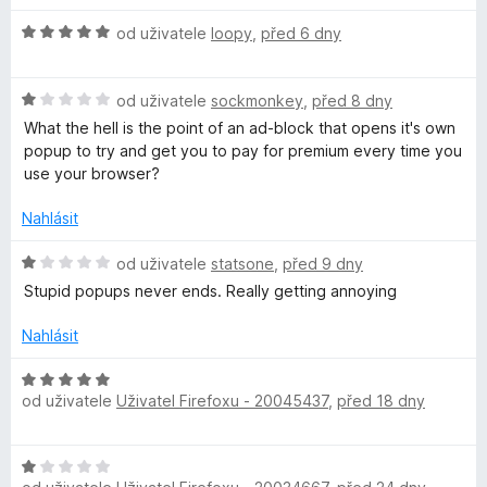
o
c
H
od uživatele
loopy
,
před 6 dny
e
o
n
d
í
H
n
od uživatele
sockmonkey
,
před 8 dny
:
o
o
What the hell is the point of an ad-block that opens it's own
1
d
c
popup to try and get you to pay for premium every time you
z
n
e
use your browser?
5
o
n
c
í
Nahlásit
e
:
n
5
H
od uživatele
statsone
,
před 9 dny
í
z
o
Stupid popups never ends. Really getting annoying
:
5
d
1
n
Nahlásit
z
o
5
c
H
e
od uživatele
Uživatel Firefoxu - 20045437
,
před 18 dny
o
n
d
í
n
H
:
o