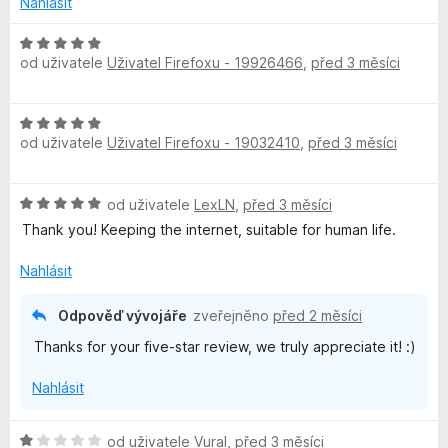
Nahlásit
o
n
c
í
H
e
:
od uživatele
Uživatel Firefoxu - 19926466
,
před 3 měsíci
o
n
1
d
í
z
n
H
:
5
o
od uživatele
Uživatel Firefoxu - 19032410
,
před 3 měsíci
o
5
c
d
z
e
n
5
n
H
od uživatele
LexLN
,
před 3 měsíci
o
í
o
c
Thank you! Keeping the internet, suitable for human life.
:
d
e
5
n
n
Nahlásit
z
o
í
5
c
:
Odpověď vývojáře
zveřejněno
před 2 měsíci
e
5
Thanks for your five-star review, we truly appreciate it! :)
n
z
í
5
Nahlásit
:
5
z
H
od uživatele
Vural
,
před 3 měsíci