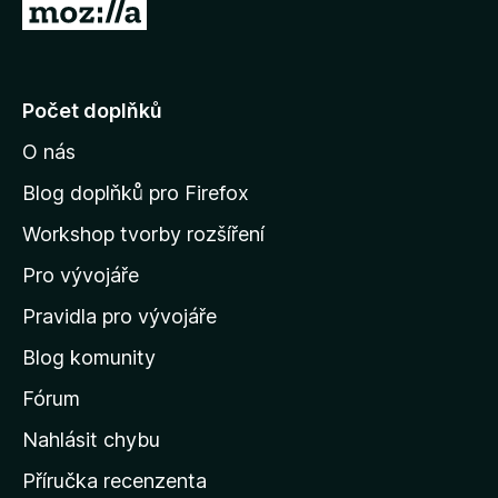
P
ř
e
j
Počet doplňků
í
O nás
t
n
Blog doplňků pro Firefox
a
Workshop tvorby rozšíření
d
Pro vývojáře
o
m
Pravidla pro vývojáře
o
Blog komunity
v
s
Fórum
k
Nahlásit chybu
o
Příručka recenzenta
u