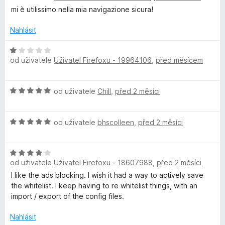
:
d
mi è utilissimo nella mia navigazione sicura!
1
n
z
o
Nahlásit
5
c
e
H
od uživatele
Uživatel Firefoxu - 19964106
,
před měsícem
n
o
í
d
:
n
H
od uživatele
Chill
,
před 2 měsíci
5
o
o
z
c
d
5
e
H
n
od uživatele
bhscolleen
,
před 2 měsíci
n
o
o
í
d
c
:
H
n
e
1
od uživatele
Uživatel Firefoxu - 18607988
,
před 2 měsíci
o
o
n
z
d
c
í
I like the ads blocking. I wish it had a way to actively save
5
n
e
:
the whitelist. I keep having to re whitelist things, with an
o
n
5
import / export of the config files.
c
í
z
e
:
Nahlásit
5