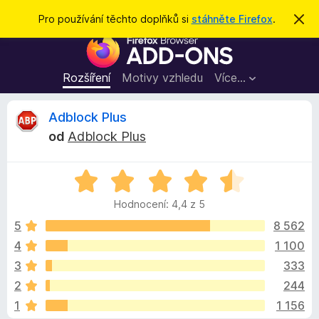
H
Přihlásit se
Pro používání těchto doplňků si
stáhněte Firefox
.
S
k
l
D
r
e
ý
o
t
d
p
Rozšíření
Motivy vzhledu
Více…
a
l
t
ň
R
Adblock Plus
k
od
Adblock Plus
y
e
d
H
o
c
o
p
Hodnocení: 4,4 z 5
d
r
e
n
5
8 562
o
o
4
1 100
h
n
c
l
3
333
e
í
n
z
2
244
í
ž
1
1 156
:
e