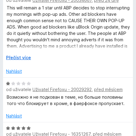
od uživatele
Uživatel Firefoxu - 20034667
,
před 24 dny
o
1
c
d
z
This will remain a 1 star until ABP decides to stop interrupting
e
n
5
my mornings with pop-up ads. Other ad blockers have
n
o
enough common sense not to CAUSE THEIR OWN POP-UP
í
c
ADS. When good ad blockers like uBlock Origin update, they
:
e
do it quietly without bothering the user. The people at ABP
5
n
thought you wouldn't mind annoying adverts if it was from
z
í
them. Advertising to me a product I already have installed is
5
:
a sure sign these people do not respect users time.
R
Přečíst více
1
o
z
z
5
Nahlásit
b
a
H
l
od uživatele
Uživatel Firefoxu - 20029292
,
před měsícem
o
i
d
Возможно я не подкован в теме, но больше половины
t
n
того что блокирует в хроме, в фаерфоксе пропускает.
d
o
o
c
Nahlásit
e
n
H
od uživatele
Uživatel Firefoxu - 16351267
,
před měsícem
í
o