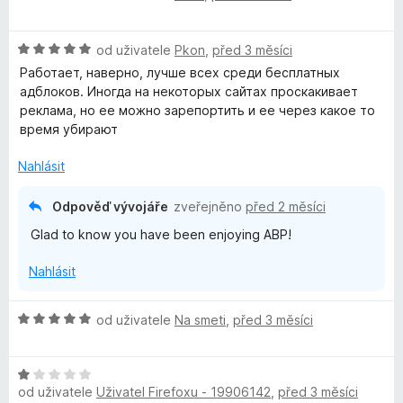
5
o
d
H
n
od uživatele
Pkon
,
před 3 měsíci
o
o
Работает, наверно, лучше всех среди бесплатных
d
c
адблоков. Иногда на некоторых сайтах проскакивает
n
e
реклама, но ее можно зарепортить и ее через какое то
o
n
время убирают
c
í
e
:
Nahlásit
n
1
í
z
Odpověď vývojáře
zveřejněno
před 2 měsíci
:
5
Glad to know you have been enjoying ABP!
5
z
Nahlásit
5
H
od uživatele
Na smeti
,
před 3 měsíci
o
d
H
n
od uživatele
Uživatel Firefoxu - 19906142
,
před 3 měsíci
o
o