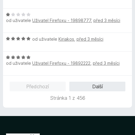
d
c
n
e
H
o
n
od uživatele
Uživatel Firefoxu - 19898777
,
před 3 měsíci
o
c
í
d
e
:
n
n
5
H
od uživatele
Kiriakos
,
před 3 měsíci
o
í
z
o
c
:
5
d
e
1
H
n
n
z
od uživatele
Uživatel Firefoxu - 19892222
,
před 3 měsíci
o
o
í
5
d
c
:
n
e
1
o
n
z
Předchozí
Další
c
í
5
e
:
Stránka 1 z 456
n
5
í
z
:
5
5
z
5