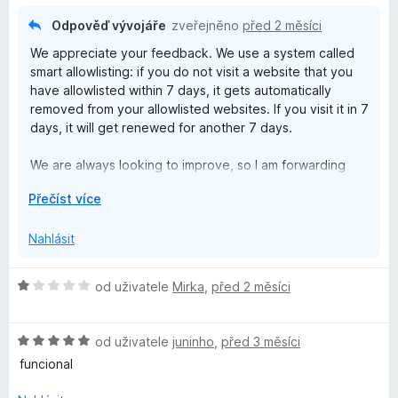
n
5
í
z
Odpověď vývojáře
zveřejněno
před 2 měsíci
:
5
We appreciate your feedback. We use a system called
4
smart allowlisting: if you do not visit a website that you
z
have allowlisted within 7 days, it gets automatically
5
removed from your allowlisted websites. If you visit it in 7
days, it will get renewed for another 7 days.
We are always looking to improve, so I am forwarding
your message to our team for their consideration in
R
Přečíst více
future updates.
o
z
Nahlásit
b
a
H
od uživatele
Mirka
,
před 2 měsíci
l
o
i
d
t
H
n
od uživatele
juninho
,
před 3 měsíci
d
o
o
funcional
o
d
c
n
e