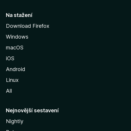
s
t
Na stažení
r
Download Firefox
á
Windows
n
k
macOS
u
iOS
M
o
Android
z
Linux
i
All
l
l
y
Nejnovější sestavení
Nightly