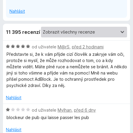
o
b
z
Nahlásit
b
a
l
l
11 395 recenzí
i
o
t
H
od uživatele
M@rS
,
před 2 hodinami
d
c
o
o
Představte si, že k vám příjde cizí člověk a zakryje vám oči,
d
protože si myslí, že může rozhodovat o tom, co a kdy
n
k
můžete vidět. Máte plné ruce a nemůžete se bránit. A někdo
o
jiný si toho všimne a příjde vám na pomoc! Mně na webu
c
přišel pomoct AdBlock. Je to ochranný prostředek pro
P
e
psychické zdraví. Díky za něj.
n
l
í
Nahlásit
:
u
5
H
od uživatele
Mylhan
,
před 6 dny
z
o
blockeur de pub qui laisse passer les pub
5
d
s
n
Nahlásit