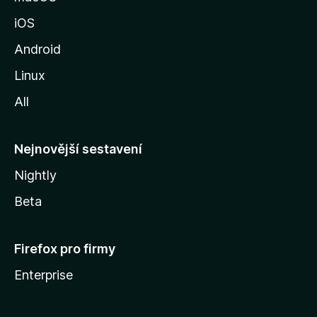
u
iOS
M
o
Android
z
Linux
i
All
l
l
y
Nejnovější sestavení
Nightly
Beta
Firefox pro firmy
Enterprise