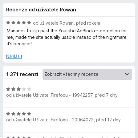
e
3
č
Recenze od uživatele Rowan
,
e
d
8
F
z
H
od uživatele
Rowan
,
před rokem
i
o
5
o
Manages to slip past the Youtube AdBlocker-detection for
r
d
me, made the site actually usable instead of the nightmare
n
e
it's become!
p
o
f
c
Nahlásit
o
l
e
x
n
ň
1 371 recenzí
í
:
5
k
H
z
od uživatele
Uživatel Firefoxu - 19942257
,
před 7 dny
o
5
d
u
n
H
o
A
od uživatele
Uživatel Firefoxu - 20064073
,
před 12 dny
o
c
d
e
d
n
n