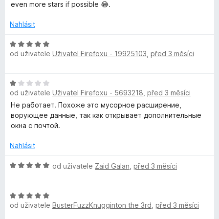
:
d
even more stars if possible 😂.
r
3
n
z
o
Nahlásit
Y
5
c
e
H
n
od uživatele
o
Uživatel Firefoxu - 19925103
,
před 3 měsíci
o
í
d
:
n
u
H
5
o
od uživatele
Uživatel Firefoxu - 5693218
,
před 3 měsíci
o
z
c
T
d
5
Не работает. Похоже это мусорное расширение,
e
n
ворующее данные, так как открывает дополнительные
n
u
o
окна с почтой.
í
c
:
e
Nahlásit
5
b
n
z
í
H
od uživatele
Zaid Galan
,
před 3 měsíci
5
e
:
o
1
d
™
H
z
n
od uživatele
BusterFuzzKnugginton the 3rd
,
před 3 měsíci
o
5
o
d
c