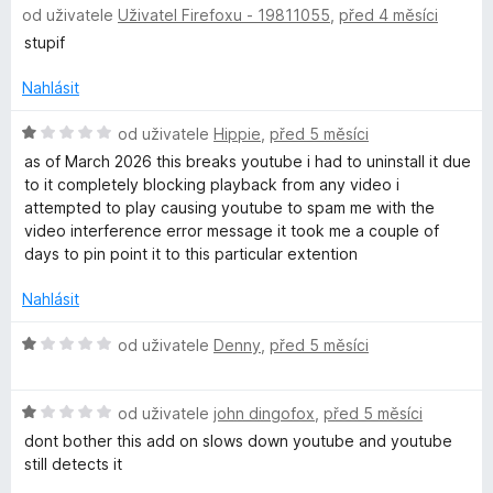
í
od uživatele
Uživatel Firefoxu - 19811055
,
před 4 měsíci
o
c
:
d
stupif
e
5
n
n
z
o
Nahlásit
í
5
c
:
e
H
od uživatele
Hippie
,
před 5 měsíci
4
n
o
z
as of March 2026 this breaks youtube i had to uninstall it due
í
d
5
to it completely blocking playback from any video i
:
n
attempted to play causing youtube to spam me with the
2
o
video interference error message it took me a couple of
z
c
days to pin point it to this particular extention
5
e
n
Nahlásit
í
:
H
od uživatele
Denny
,
před 5 měsíci
1
o
z
d
5
H
n
od uživatele
john dingofox
,
před 5 měsíci
o
o
dont bother this add on slows down youtube and youtube
d
c
still detects it
n
e