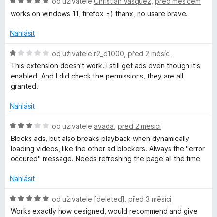
H
od uživatele
Christian Vásquez
,
před měsícem
o
í
o
c
works on windows 11, firefox =) thanx, no usare brave.
B
:
d
e
3
n
n
Nahlásit
z
l
o
í
5
c
H
:
od uživatele
r2_d1000
,
před 2 měsíci
o
e
o
5
This extension doesn't work. I still get ads even though it's
n
d
z
enabled. And I did check the permissions, they are all
í
n
5
c
granted.
:
o
5
c
Nahlásit
k
z
e
5
n
H
od uživatele
avada
,
před 2 měsíci
e
í
o
Blocks ads, but also breaks playback when dynamically
:
d
loading videos, like the other ad blockers. Always the "error
r
1
n
occured" message. Needs refreshing the page all the time.
z
o
5
c
f
Nahlásit
e
n
H
od uživatele
[deleted]
,
před 3 měsíci
o
í
o
Works exactly how designed, would recommend and give