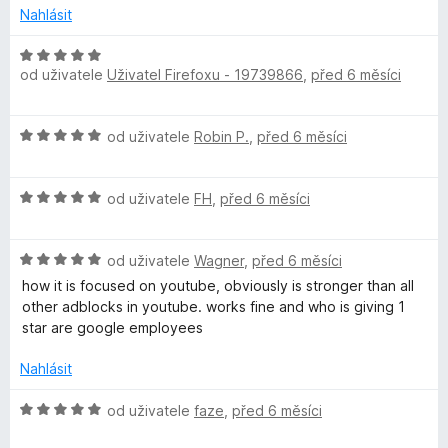
o
n
Nahlásit
c
í
e
:
H
n
1
od uživatele
Uživatel Firefoxu - 19739866
,
před 6 měsíci
o
í
z
d
:
5
n
H
1
od uživatele
Robin P.
,
před 6 měsíci
o
o
z
c
d
5
e
H
n
od uživatele
FH
,
před 6 měsíci
n
o
o
í
d
c
:
H
n
od uživatele
Wagner
,
před 6 měsíci
e
5
o
o
n
how it is focused on youtube, obviously is stronger than all
z
d
c
í
other adblocks in youtube. works fine and who is giving 1
5
n
e
:
star are google employees
o
n
5
c
í
z
Nahlásit
e
:
5
n
5
H
od uživatele
faze
,
před 6 měsíci
í
z
o