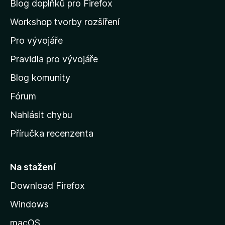
n
Blog doplňků pro Firefox
a
Workshop tvorby rozšíření
d
Pro vývojáře
o
m
Pravidla pro vývojáře
o
Blog komunity
v
s
Fórum
k
Nahlásit chybu
o
Příručka recenzenta
u
s
t
Na stažení
r
Download Firefox
á
Windows
n
k
macOS