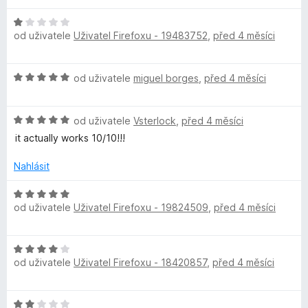
n
e
H
o
n
od uživatele
Uživatel Firefoxu - 19483752
,
před 4 měsíci
o
c
í
d
e
:
n
n
5
H
od uživatele
miguel borges
,
před 4 měsíci
o
í
z
o
c
:
5
d
e
5
H
n
od uživatele
Vsterlock
,
před 4 měsíci
n
z
o
o
í
it actually works 10/10!!!
5
d
c
:
n
e
Nahlásit
1
o
n
z
c
í
H
5
e
:
od uživatele
Uživatel Firefoxu - 19824509
,
před 4 měsíci
o
n
5
d
í
z
n
H
:
5
o
od uživatele
Uživatel Firefoxu - 18420857
,
před 4 měsíci
o
5
c
d
z
e
n
5
n
H
o