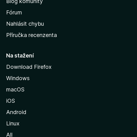
Blog komunity
v
s
Fórum
k
Nahlásit chybu
o
Příručka recenzenta
u
s
t
Na stažení
r
Download Firefox
á
Windows
n
k
macOS
u
iOS
M
o
Android
z
Linux
i
All
l