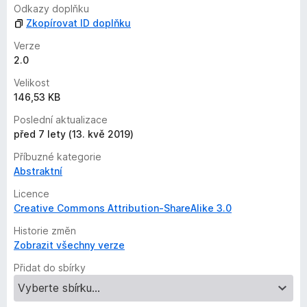
n
Odkazy doplňku
o
Zkopírovat ID doplňku
Verze
2.0
Velikost
146,53 KB
Poslední aktualizace
před 7 lety (13. kvě 2019)
Příbuzné kategorie
Abstraktní
Licence
Creative Commons Attribution-ShareAlike 3.0
Historie změn
Zobrazit všechny verze
Přidat do sbírky