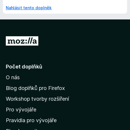
Nahlásit tento doplněk
P
ř
e
j
Počet doplňků
í
O nás
t
n
Blog doplňků pro Firefox
a
Workshop tvorby rozšíření
d
Pro vývojáře
o
m
Pravidla pro vývojáře
o