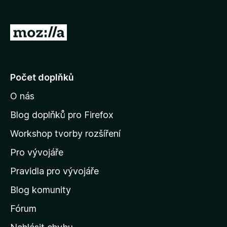
č
e
P
F
ř
i
e
r
e
j
Počet doplňků
f
í
o
O nás
t
x
n
Blog doplňků pro Firefox
a
Workshop tvorby rozšíření
d
Pro vývojáře
o
m
Pravidla pro vývojáře
o
Blog komunity
v
s
Fórum
k