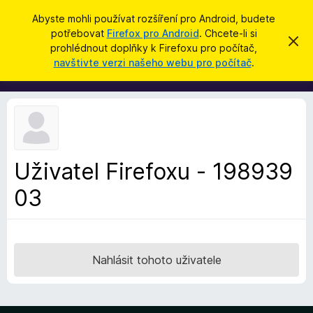
H
Přihlásit se
Abyste mohli používat rozšíření pro Android, budete
l
potřebovat
Firefox pro Android
. Chcete-li si
D
S
e
prohlédnout doplňky k Firefoxu pro počítač,
k
o
navštivte verzi našeho webu pro počítač
.
r
d
p
ý
a
t
l
t
ň
k
y
d
Uživatel Firefoxu - 198939
o
03
p
r
o
h
l
Nahlásit tohoto uživatele
í
ž
e