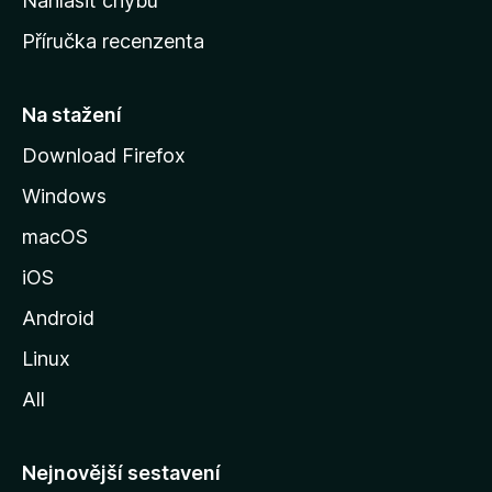
Nahlásit chybu
o
Příručka recenzenta
u
s
t
Na stažení
r
Download Firefox
á
Windows
n
k
macOS
u
iOS
M
o
Android
z
Linux
i
All
l
l
y
Nejnovější sestavení