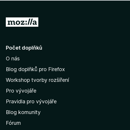
í
d
o
m
n
n
o
e
P
c
h
e
ř
o
n
e
d
o
n
j
Počet doplňků
o
í
c
O nás
t
e
n
n
Blog doplňků pro Firefox
o
a
Workshop tvorby rozšíření
d
Pro vývojáře
o
m
Pravidla pro vývojáře
o
Blog komunity
v
s
Fórum