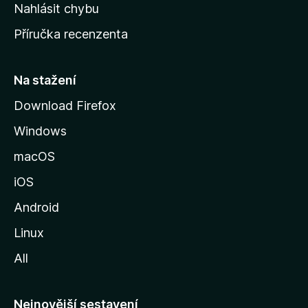
k
Nahlásit chybu
o
Příručka recenzenta
u
s
t
Na stažení
r
Download Firefox
á
Windows
n
k
macOS
u
iOS
M
o
Android
z
Linux
i
All
l
l
y
Nejnovější sestavení