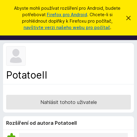
H
Přihlásit se
Abyste mohli používat rozšíření pro Android, budete
l
potřebovat
Firefox pro Android
. Chcete-li si
D
S
e
prohlédnout doplňky k Firefoxu pro počítač,
k
o
navštivte verzi našeho webu pro počítač
.
r
d
p
ý
a
t
l
t
ň
k
y
d
PotatoeII
o
p
r
o
Nahlásit tohoto uživatele
h
l
í
Rozšíření od autora PotatoeII
ž
e