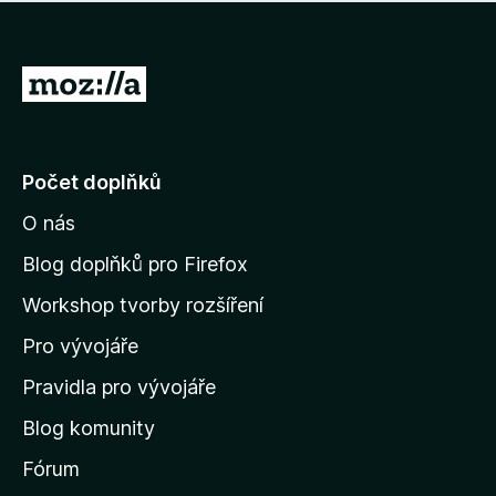
í
d
o
m
n
n
o
e
P
c
h
e
ř
o
n
e
d
o
n
j
Počet doplňků
o
í
c
O nás
t
e
n
n
Blog doplňků pro Firefox
o
a
Workshop tvorby rozšíření
d
Pro vývojáře
o
m
Pravidla pro vývojáře
o
Blog komunity
v
s
Fórum