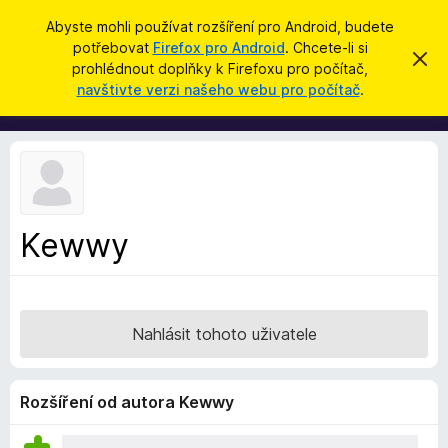
H
Přihlásit se
Abyste mohli používat rozšíření pro Android, budete
l
potřebovat
Firefox pro Android
. Chcete-li si
D
S
e
prohlédnout doplňky k Firefoxu pro počítač,
k
o
navštivte verzi našeho webu pro počítač
.
r
d
p
ý
a
t
l
t
ň
k
y
d
Kewwy
o
p
r
o
Nahlásit tohoto uživatele
h
l
í
Rozšíření od autora Kewwy
ž
e