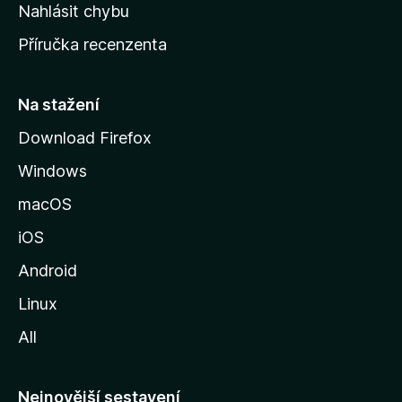
k
Nahlásit chybu
o
Příručka recenzenta
u
s
t
Na stažení
r
Download Firefox
á
Windows
n
k
macOS
u
iOS
M
o
Android
z
Linux
i
All
l
l
y
Nejnovější sestavení