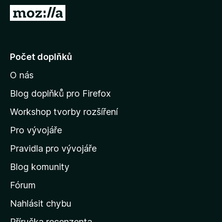
č
P
e
ř
F
e
i
j
Počet doplňků
r
í
e
O nás
t
f
n
o
Blog doplňků pro Firefox
x
a
Workshop tvorby rozšíření
d
Pro vývojáře
o
m
Pravidla pro vývojáře
o
Blog komunity
v
s
Fórum
k
Nahlásit chybu
o
Příručka recenzenta