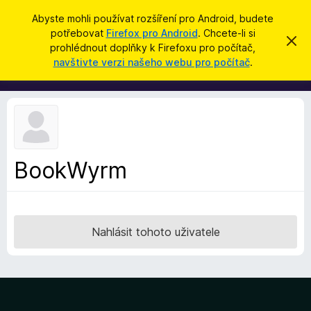
H
Přihlásit se
Abyste mohli používat rozšíření pro Android, budete
l
potřebovat
Firefox pro Android
. Chcete-li si
D
S
e
prohlédnout doplňky k Firefoxu pro počítač,
k
o
navštivte verzi našeho webu pro počítač
.
r
d
p
ý
a
t
l
t
ň
k
y
d
BookWyrm
o
p
r
o
Nahlásit tohoto uživatele
h
l
í
ž
e