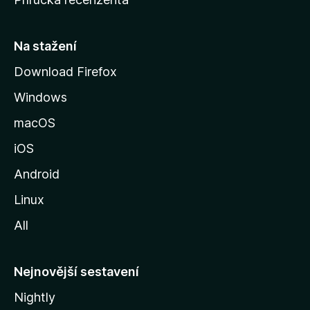
u
s
t
Na stažení
r
Download Firefox
á
Windows
n
k
macOS
u
iOS
M
o
Android
z
Linux
i
All
l
l
y
Nejnovější sestavení
Nightly